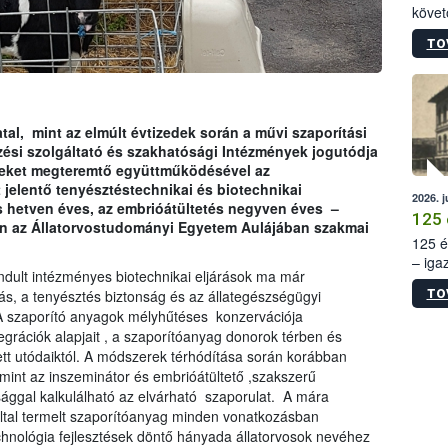
követ
szere
TO
tal, mint az elmúlt évtizedek során a művi szaporítási
ezési szolgáltató és szakhatósági Intézmények jogutódja
leket megteremtő együttműködésével az
 jelentő tenyésztéstechnikai és biotechnikai
2026. j
 hetven éves, az embrióátültetés negyven éves –
125 
én az Állatorvostudományi Egyetem Aulájában szakmai
125 é
– iga
ndult intézményes biotechnikai eljárások ma már
állam
ás, a tenyésztés biztonság és az állategészségügyi
TO
15. sz
A szaporító anyagok mélyhűtéses konzervációja
épüle
grációk alapjait , a szaporítóanyag donorok térben és
ett utódaiktól. A módszerek térhódítása során korábban
 mint az inszeminátor és embrióátültető ,szakszerű
ággal kalkulálható az elvárható szaporulat. A mára
 által termelt szaporítóanyag minden vonatkozásban
hnológia fejlesztések döntő hányada állatorvosok nevéhez