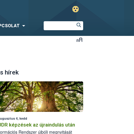
PCSOLAT
s hírek
augusztus 4, kedd
UDR képzések az újraindulás után
formációs Rendszer újbóli megnyitását