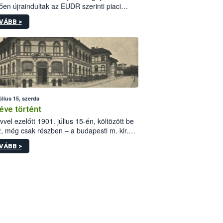
ően újraindultak az EUDR szerinti piaci
plőknek szóló online képzések.
VÁBB >
úlius 15, szerda
éve történt
vvel ezelőtt 1901. július 15-én, költözött be
z, még csak részben – a budapesti m. kir.
i vetőmagvizsgáló állomás a Kis Rókus utca
VÁBB >
ám alatti, Czigler Győző által tervezett új
tébe.