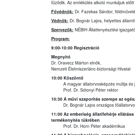
fűződik. Az emlékülés alkotó munkájuk előtt i
Fővédnök:
Dr. Fazekas Sándor, földművelé
Védnök:
Dr. Bognár Lajos, helyettes államti
Szervezők:
NÉBIH Állattenyésztési igazgatós
Program:
9:00-10:00 Regisztráció
Megnyitó
Dr. Oravecz Márton elnök,
Nemzeti Élelmiszerlánc-biztonsági Hivatal
10:00 Köszöntő
A magyar állatorvosképzés múltja és j
Prof. Dr. Sótonyi Péter rektor
10:30 A művi szaporítás szerepe az egé
Dr. Bognár Lajos országos főállatorvo
11:00 Az emberiség állatifehérje ellátás
termékenyítés tükrében
Prof. Dr. Horn Péter akadémikus
11:30 A biotechnológia, szaporodásbioló