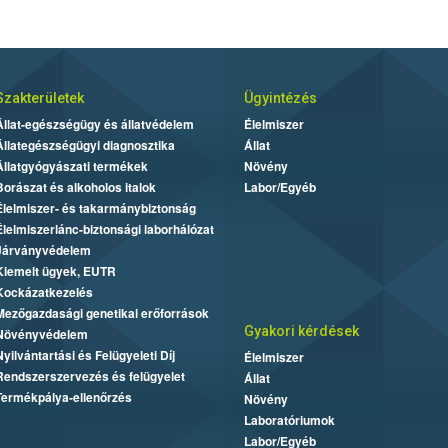
Szakterületek
Ügyintézés
Állat-egészségügy és állatvédelem
Élelmiszer
Állategészségügyi diagnosztika
Állat
Állatgyógyászati termékek
Növény
Borászat és alkoholos italok
Labor/Egyéb
Élelmiszer- és takarmánybiztonság
Élelmiszerlánc-biztonsági laborhálózat
Járványvédelem
Kiemelt ügyek, EUTR
Kockázatkezelés
Mezőgazdasági genetikai erőforrások
Gyakori kérdések
Növényvédelem
Nyilvántartási és Felügyeleti Díj
Élelmiszer
Rendszerszervezés és felügyelet
Állat
Termékpálya-ellenőrzés
Növény
Laboratóriumok
Labor/Egyéb