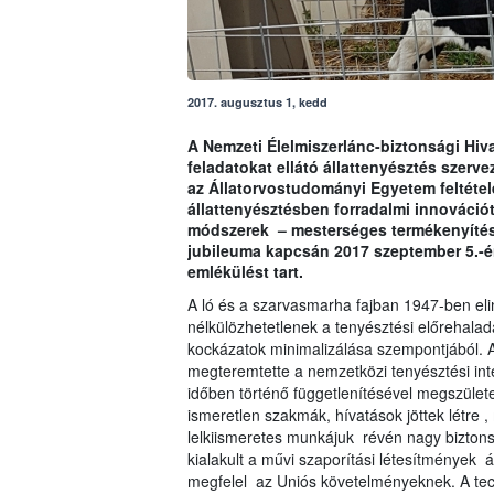
2017. augusztus 1, kedd
A Nemzeti Élelmiszerlánc-biztonsági Hiva
feladatokat ellátó állattenyésztés szerv
az Állatorvostudományi Egyetem feltéte
állattenyésztésben forradalmi innovációt
módszerek – mesterséges termékenyítés
jubileuma kapcsán 2017 szeptember 5.-
emlékülést tart.
A ló és a szarvasmarha fajban 1947-ben eli
nélkülözhetetlenek a tenyésztési előrehalad
kockázatok minimalizálása szempontjából. 
megteremtette a nemzetközi tenyésztési inte
időben történő függetlenítésével megszület
ismeretlen szakmák, hívatások jöttek létre ,
lelkiismeretes munkájuk révén nagy biztons
kialakult a művi szaporítási létesítmények
megfelel az Uniós követelményeknek. A tec