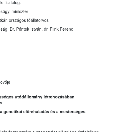
s tiszteleg.
sügyi miniszter
tkár, országos főállatorvos
ág, Dr. Péntek István, dr. Flink Ferenc
övője
szséges utódállomány létrehozásában
s
a a genetikai előrehaladás és a mesterséges
gia fegyvertára a szaporulat növelése érdekében