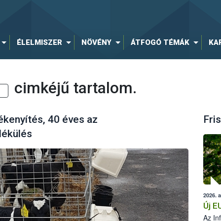
ÉLELMISZER
NÖVÉNY
ÁTFOGÓ TÉMÁK
KA
cimkéjű tartalom.
kenyítés, 40 éves az
Fris
lékülés
2026. 
Új E
Az In