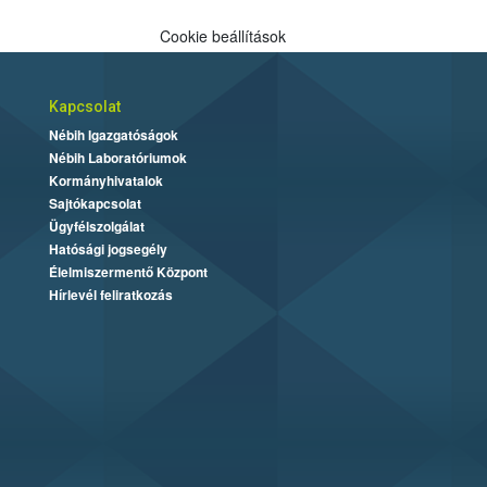
Cookie beállítások
Kapcsolat
Nébih Igazgatóságok
Nébih Laboratóriumok
Kormányhivatalok
Sajtókapcsolat
Ügyfélszolgálat
Hatósági jogsegély
Élelmiszermentő Központ
Hírlevél feliratkozás