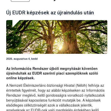
Új EUDR képzések az újraindulás után
2026. augusztus 4, kedd
Az Információs Rendszer újbóli megnyitását követően
újraindultak az EUDR szerinti piaci szereplőknek szóló
online képzések.
A Nemzeti Élelmiszerlánc-biztonsági Hivatal (Nébih) felhívja az
érintettek figyelmét, hogy az alábbi képzéseken az Információs
Rendszer meglévő, kellő gondosságra vonatkozó nyilatkozatok
benyújtásával kapcsolatos funkcióit mutatják be. A képzések
elsődleges célközönségét azok a vállalkozások jelentik,
amelyeknek az EUDR-nek való megfelelés érdekében kellő