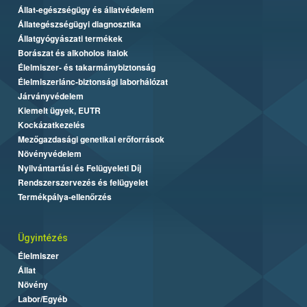
Állat-egészségügy és állatvédelem
Állategészségügyi diagnosztika
Állatgyógyászati termékek
Borászat és alkoholos italok
Élelmiszer- és takarmánybiztonság
Élelmiszerlánc-biztonsági laborhálózat
Járványvédelem
Kiemelt ügyek, EUTR
Kockázatkezelés
Mezőgazdasági genetikai erőforrások
Növényvédelem
Nyilvántartási és Felügyeleti Díj
Rendszerszervezés és felügyelet
Termékpálya-ellenőrzés
Ügyintézés
Élelmiszer
Állat
Növény
Labor/Egyéb