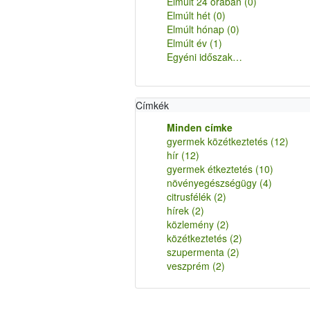
Elmúlt 24 órában
(0)
Elmúlt hét
(0)
Elmúlt hónap
(0)
Elmúlt év
(1)
Egyéni időszak…
Címkék
Minden címke
gyermek közétkeztetés
(12)
hír
(12)
gyermek étkeztetés
(10)
növényegészségügy
(4)
citrusfélék
(2)
hírek
(2)
közlemény
(2)
közétkeztetés
(2)
szupermenta
(2)
veszprém
(2)