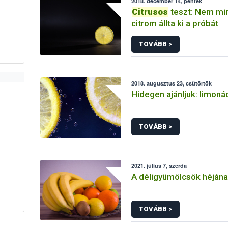
2018. december 14, péntek
Citrusos
teszt: Nem mi
citrom állta ki a próbát
TOVÁBB >
2018. augusztus 23, csütörtök
Hidegen ajánljuk: limoná
TOVÁBB >
2021. július 7, szerda
A déligyümölcsök héjána
TOVÁBB >