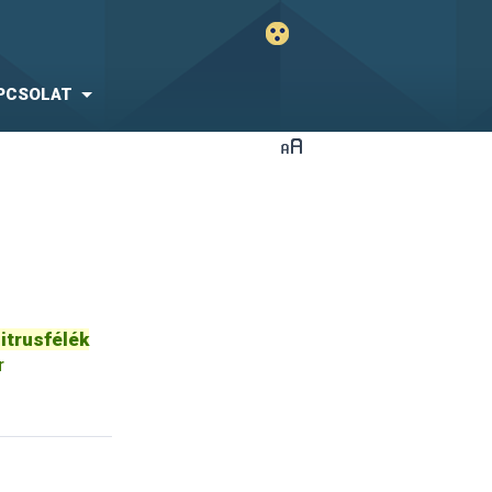
PCSOLAT
itrusfélék
r