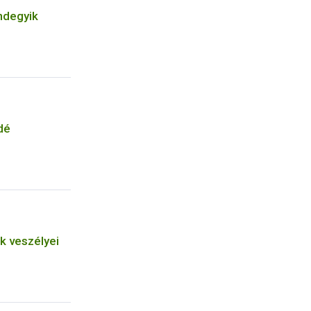
ndegyik
dé
k veszélyei