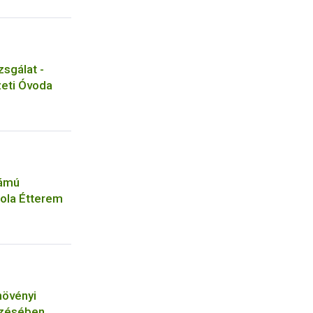
sgálat -
zeti Óvoda
ámú
kola Étterem
növényi
rzésében