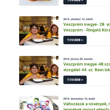
TOVÁBB >
2014. október 13, hétfő
Veszprém megye- 28. viz
Veszprém - Ringató Kör
TOVÁBB >
2016. június 29, szerda
Veszprém megye-48.sz
vizsgálat-44. sz. Bem Is
TOVÁBB >
2019. december 10, kedd
Változások a növények, 
termékek import ellenő