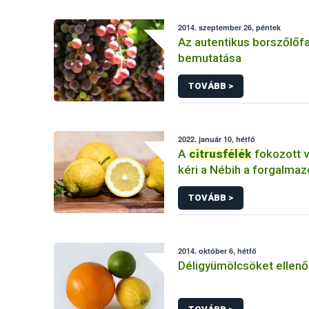
2014. szeptember 26, péntek
Az autentikus borszőlőfa
bemutatása
TOVÁBB >
2022. január 10, hétfő
A
citrusfélék
fokozott v
kéri a Nébih a forgalmaz
TOVÁBB >
2014. október 6, hétfő
Déligyümölcsöket ellenő