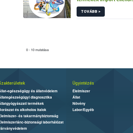
TOVÁBB >
0 - 10 mutatása
Szakterületek
Ügyintézés
Állat-egészségügy és állatvédelem
Élelmiszer
Állategészségügyi diagnosztika
Állat
Állatgyógyászati termékek
Növény
Borászat és alkoholos italok
Labor/Egyéb
Élelmiszer- és takarmánybiztonság
Élelmiszerlánc-biztonsági laborhálózat
Járványvédelem