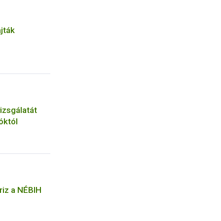
jták
izsgálatát
óktól
riz a NÉBIH