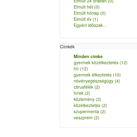
Elmúlt 24 órában
(0)
Elmúlt hét
(0)
Elmúlt hónap
(0)
Elmúlt év
(1)
Egyéni időszak…
Címkék
Minden címke
gyermek közétkeztetés
(12)
hír
(12)
gyermek étkeztetés
(10)
növényegészségügy
(4)
citrusfélék
(2)
hírek
(2)
közlemény
(2)
közétkeztetés
(2)
szupermenta
(2)
veszprém
(2)