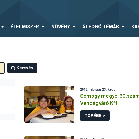
ÉLELMISZER
NÖVÉNY
ÁTFOGÓ TÉMÁK
KA
Keresés
2016. február 23, kedd
Somogy megye-30.számú
Vendégváró Kft.
TOVÁBB >