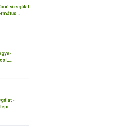
ámú vizsgálat
ormátus
egye-
os L.
gálat -
lepi