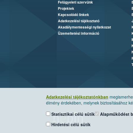
Felügyeleti szervünk
Projektek
Kapcsolódó linkek
Adatkezelési tájékoztató
Akadálymentességi nyilatkozat
Üzemeltetési információ
Adatkezelési tájékoztatónkban
megismerheti
élmény érdekében, melynek biztosításához kér
Statisztikai célú sütik
Alapműködést biz
Hirdetési célú sütik