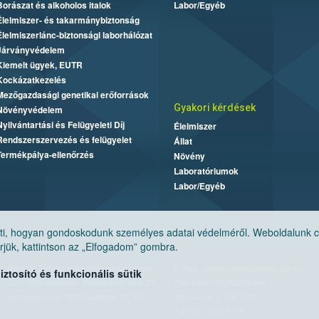
Borászat és alkoholos italok
Labor/Egyéb
Élelmiszer- és takarmánybiztonság
Élelmiszerlánc-biztonsági laborhálózat
Járványvédelem
Kiemelt ügyek, EUTR
Kockázatkezelés
Mezőgazdasági genetikai erőforrások
Gyakori kérdések
Növényvédelem
Nyilvántartási és Felügyeleti Díj
Élelmiszer
Rendszerszervezés és felügyelet
Állat
Termékpálya-ellenőrzés
Növény
Laboratóriumok
Labor/Egyéb
, hogyan gondoskodunk személyes adatai védelméről. Weboldalunk cook
jük, kattintson az „Elfogadom” gombra.
Nemzeti Élelmiszerlánc-biztonsági Hivatal
E-mail:
ugyfelszolgalat@nebih.gov.hu
tosító és funkcionális sütik
Cím: 1024 Budapest, Keleti Károly utca. 24.
Zöld szám: 06-80/263-244
Levelezési cím: 1525 Budapest. Pf. 30.
Telefon: 06-1/ 336-9000
Fax: 06-1/336-9479