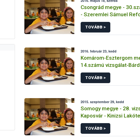
2016. május 18, szerda
Csongrád megye - 30.sz
- Szeremlei Sámuel Ref
Óvoda Tálalókonyha
TOVÁBB >
2016. február 23, kedd
Komárom-Esztergom m
14.számú vizsgálat-Bárd
Gimnázium
TOVÁBB >
2015. szeptember 29, kedd
Somogy megye - 28. vizs
Kaposvár - Kinizsi Lakóte
Tagiskola
TOVÁBB >