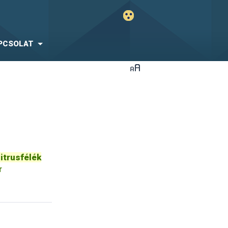
PCSOLAT
itrusfélék
r