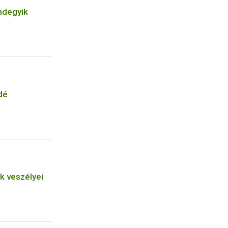
ndegyik
dé
k veszélyei