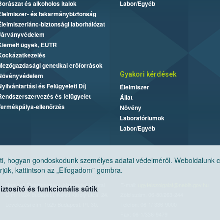
Borászat és alkoholos italok
Labor/Egyéb
Élelmiszer- és takarmánybiztonság
Élelmiszerlánc-biztonsági laborhálózat
Járványvédelem
Kiemelt ügyek, EUTR
Kockázatkezelés
Mezőgazdasági genetikai erőforrások
Gyakori kérdések
Növényvédelem
Nyilvántartási és Felügyeleti Díj
Élelmiszer
Rendszerszervezés és felügyelet
Állat
Termékpálya-ellenőrzés
Növény
Laboratóriumok
Labor/Egyéb
, hogyan gondoskodunk személyes adatai védelméről. Weboldalunk cook
jük, kattintson az „Elfogadom” gombra.
Nemzeti Élelmiszerlánc-biztonsági Hivatal
E-mail:
ugyfelszolgalat@nebih.gov.hu
tosító és funkcionális sütik
Cím: 1024 Budapest, Keleti Károly utca. 24.
Zöld szám: 06-80/263-244
Levelezési cím: 1525 Budapest. Pf. 30.
Telefon: 06-1/ 336-9000
Fax: 06-1/336-9479