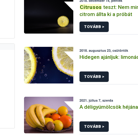
2018. december 14, péntek
Citrusos
teszt: Nem mi
citrom állta ki a próbát
TOVÁBB >
2018. augusztus 23, csütörtök
Hidegen ajánljuk: limoná
TOVÁBB >
2021. július 7, szerda
A déligyümölcsök héjána
TOVÁBB >