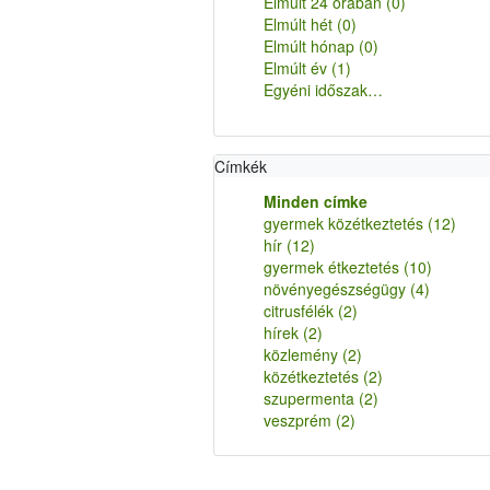
Elmúlt 24 órában
(0)
Elmúlt hét
(0)
Elmúlt hónap
(0)
Elmúlt év
(1)
Egyéni időszak…
Címkék
Minden címke
gyermek közétkeztetés
(12)
hír
(12)
gyermek étkeztetés
(10)
növényegészségügy
(4)
citrusfélék
(2)
hírek
(2)
közlemény
(2)
közétkeztetés
(2)
szupermenta
(2)
veszprém
(2)