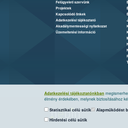
Felügyeleti szervünk
Projektek
Kapcsolódó linkek
Adatkezelési tájékoztató
Akadálymentességi nyilatkozat
Üzemeltetési információ
Adatkezelési tájékoztatónkban
megismerheti
élmény érdekében, melynek biztosításához kér
Statisztikai célú sütik
Alapműködést biz
Hirdetési célú sütik