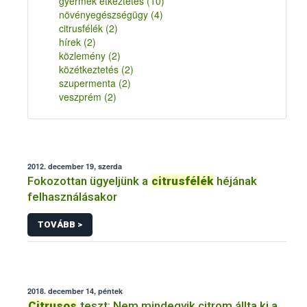
gyermek étkeztetés
(10)
növényegészségügy
(4)
citrusfélék
(2)
hírek
(2)
közlemény
(2)
közétkeztetés
(2)
szupermenta
(2)
veszprém
(2)
2012. december 19, szerda
Fokozottan ügyeljünk a
citrusfélék
héjának
felhasználásakor
TOVÁBB >
2018. december 14, péntek
Citrusos
teszt: Nem mindegyik citrom állta ki a