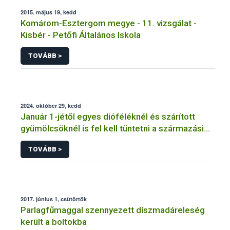
2015. május 19, kedd
Komárom-Esztergom megye - 11. vizsgálat -
Kisbér - Petőfi Általános Iskola
TOVÁBB >
2024. október 29, kedd
Január 1-jétől egyes dióféléknél és szárított
gyümölcsöknél is fel kell tüntetni a származási
országot
TOVÁBB >
2017. június 1, csütörtök
Parlagfűmaggal szennyezett díszmadáreleség
került a boltokba