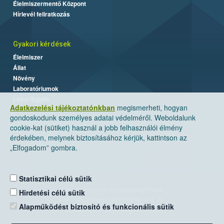
Élelmiszermentő Központ
Hírlevél feliratkozás
Gyakori kérdések
Élelmiszer
Állat
Növény
Laboratóriumok
Labor/Egyéb
Adatkezelési tájékoztatónkban
megismerheti, hogyan
gondoskodunk személyes adatai védelméről. Weboldalunk
cookie-kat (sütiket) használ a jobb felhasználói élmény
érdekében, melynek biztosításához kérjük, kattintson az
„Elfogadom” gombra.
Statisztikai célú sütik
Nemzeti Élelmiszerlánc-biztonsági Hivatal
Hirdetési célú sütik
Cím: 1024 Budapest, Keleti Károly utca. 24.
Alapműködést biztosító és funkcionális sütik
Levelezési cím: 1525 Budapest. Pf. 30.