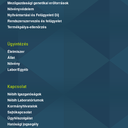
Mezőgazdasági genetikai erőforrások
Növényvédelem
Nyilvántartási és Felügyeleti Díj
Rendszerszervezés és felügyelet
Termékpálya-ellenőrzés
Ügyintézés
Élelmiszer
Állat
Növény
Labor/Egyéb
Kapcsolat
Nébih Igazgatóságok
Nébih Laboratóriumok
Kormányhivatalok
Sajtókapcsolat
Ügyfélszolgálat
Hatósági jogsegély