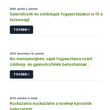
2020. április 3, péntek
Gyümölcsök és zöldségek fogyasztásakor is fő a
biztonság!
TOVÁBB >
2019. december 18, szerda
Kis mennyiségben, saját fogyasztásra szánt
zöldség- és gyümölcsfélék behozhatóak
hazánkba
TOVÁBB >
2018. október 9, kedd
Kockázatos kockáztatni a növényi károsítók
behozatalát