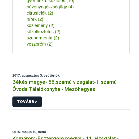
gyermek étkeztetés
(10)
növényegészségügy
(4)
citrusfélék
(2)
hírek
(2)
közlemény
(2)
közétkeztetés
(2)
szupermenta
(2)
veszprém
(2)
2017. augusztus 3, csütörtök
Békés megye- 56.számú vizsgálat- I. számú
Óvoda Tálalókonyha - Mezőhegyes
TOVÁBB >
2015. május 19, kedd
Komárom-Esztergom megye - 11. vizsgálat -