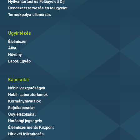
Nyilvántartási és Felügyeleti Díj
Rendszerszervezés és felügyelet
Termékpálya-ellenőrzés
Ügyintézés
Élelmiszer
Állat
Növény
Labor/Egyéb
Kapcsolat
Nébih Igazgatóságok
Nébih Laboratóriumok
Kormányhivatalok
Sajtókapcsolat
Ügyfélszolgálat
Hatósági jogsegély
Élelmiszermentő Központ
Hírlevél feliratkozás