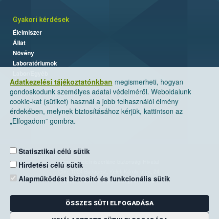
Gyakori kérdések
Élelmiszer
Állat
Növény
Laboratóriumok
Labor/Egyéb
Adatkezelési tájékoztatónkban
megismerheti, hogyan
gondoskodunk személyes adatai védelméről. Weboldalunk
cookie-kat (sütiket) használ a jobb felhasználói élmény
érdekében, melynek biztosításához kérjük, kattintson az
„Elfogadom” gombra.
Statisztikai célú sütik
Nemzeti Élelmiszerlánc-biztonsági Hivatal
Hirdetési célú sütik
Cím: 1024 Budapest, Keleti Károly utca. 24.
Alapműködést biztosító és funkcionális sütik
Levelezési cím: 1525 Budapest. Pf. 30.
ÖSSZES SÜTI ELFOGADÁSA
E-mail:
ugyfelszolgalat@nebih.gov.hu
Zöld szám: 06-80/263-244