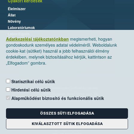
Gyakori kérdések
Élelmiszer
Állat
Növény
Laboratóriumok
Labor/Egyéb
Adatkezelési tájékoztatónkban
megismerheti, hogyan
gondoskodunk személyes adatai védelméről. Weboldalunk
cookie-kat (sütiket) használ a jobb felhasználói élmény
érdekében, melynek biztosításához kérjük, kattintson az
„Elfogadom” gombra.
Statisztikai célú sütik
Nemzeti Élelmiszerlánc-biztonsági Hivatal
Hirdetési célú sütik
Cím: 1024 Budapest, Keleti Károly utca. 24.
Alapműködést biztosító és funkcionális sütik
Levelezési cím: 1525 Budapest. Pf. 30.
ÖSSZES SÜTI ELFOGADÁSA
E-mail:
ugyfelszolgalat@nebih.gov.hu
Zöld szám: 06-80/263-244
KIVÁLASZTOTT SÜTIK ELFOGADÁSA
Telefon: 06-1/ 336-9000