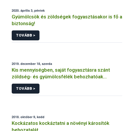
2020. április 3, péntek
Gyümölcsök és zöldségek fogyasztásakor is fő a
biztonság!
TOVÁBB >
2019. december 18, szerda
Kis mennyiségben, saját fogyasztásra szánt
zöldség- és gyümölcsfélék behozhatóak
hazánkba
TOVÁBB >
2018. október 9, kedd
Kockázatos kockáztatni a növényi károsítók
behozatalát