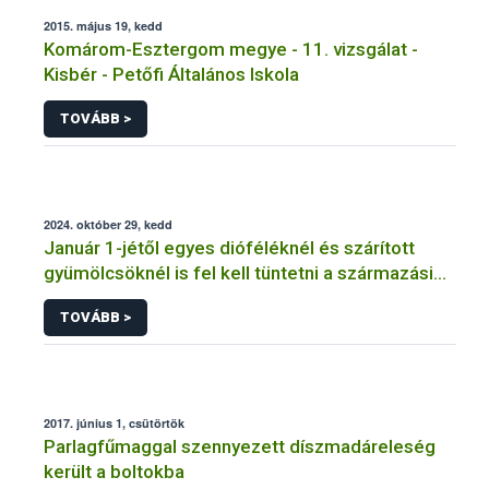
2015. május 19, kedd
Komárom-Esztergom megye - 11. vizsgálat -
Kisbér - Petőfi Általános Iskola
TOVÁBB >
2024. október 29, kedd
Január 1-jétől egyes dióféléknél és szárított
gyümölcsöknél is fel kell tüntetni a származási
országot
TOVÁBB >
2017. június 1, csütörtök
Parlagfűmaggal szennyezett díszmadáreleség
került a boltokba