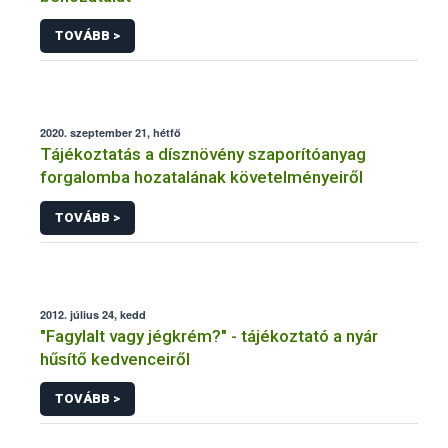
TOVÁBB >
2020. szeptember 21, hétfő
Tájékoztatás a dísznövény szaporítóanyag
forgalomba hozatalának követelményeiről
TOVÁBB >
2012. július 24, kedd
"Fagylalt vagy jégkrém?" - tájékoztató a nyár
hűsítő kedvenceiről
TOVÁBB >