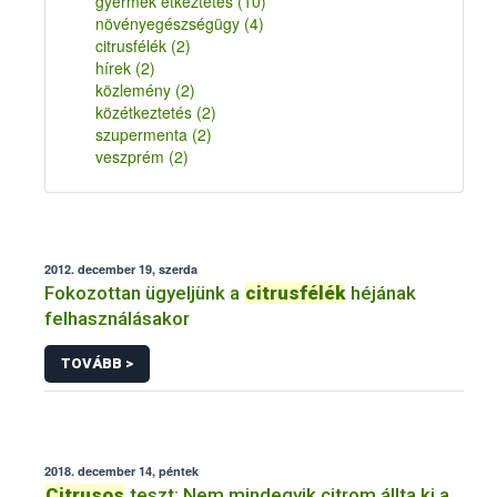
gyermek étkeztetés
(10)
növényegészségügy
(4)
citrusfélék
(2)
hírek
(2)
közlemény
(2)
közétkeztetés
(2)
szupermenta
(2)
veszprém
(2)
2012. december 19, szerda
Fokozottan ügyeljünk a
citrusfélék
héjának
felhasználásakor
TOVÁBB >
2018. december 14, péntek
Citrusos
teszt: Nem mindegyik citrom állta ki a