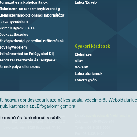
Borászat és alkoholos italok
Labor/Egyéb
Élelmiszer- és takarmánybiztonság
Élelmiszerlánc-biztonsági laborhálózat
Járványvédelem
Kiemelt ügyek, EUTR
Kockázatkezelés
Mezőgazdasági genetikai erőforrások
Gyakori kérdések
Növényvédelem
Nyilvántartási és Felügyeleti Díj
Élelmiszer
Rendszerszervezés és felügyelet
Állat
Termékpálya-ellenőrzés
Növény
Laboratóriumok
Labor/Egyéb
, hogyan gondoskodunk személyes adatai védelméről. Weboldalunk cook
jük, kattintson az „Elfogadom” gombra.
Nemzeti Élelmiszerlánc-biztonsági Hivatal
E-mail:
ugyfelszolgalat@nebih.gov.hu
tosító és funkcionális sütik
Cím: 1024 Budapest, Keleti Károly utca. 24.
Zöld szám: 06-80/263-244
Levelezési cím: 1525 Budapest. Pf. 30.
Telefon: 06-1/ 336-9000
Fax: 06-1/336-9479