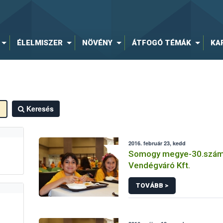
ÉLELMISZER
NÖVÉNY
ÁTFOGÓ TÉMÁK
KA
Keresés
2016. február 23, kedd
Somogy megye-30.számú
Vendégváró Kft.
TOVÁBB >