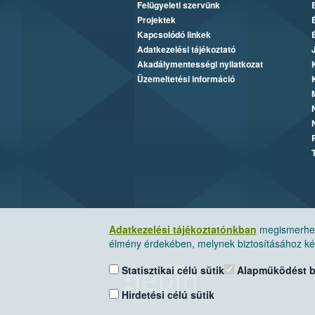
Felügyeleti szervünk
Projektek
Kapcsolódó linkek
Adatkezelési tájékoztató
Akadálymentességi nyilatkozat
Üzemeltetési információ
Adatkezelési tájékoztatónkban
megismerheti
élmény érdekében, melynek biztosításához kér
Statisztikai célú sütik
Alapműködést biz
Hirdetési célú sütik