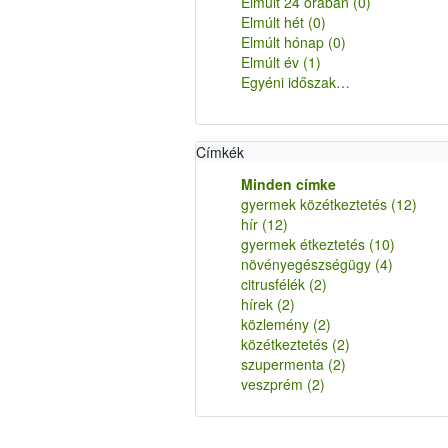
Elmúlt 24 órában
(0)
Elmúlt hét
(0)
Elmúlt hónap
(0)
Elmúlt év
(1)
Egyéni időszak…
Címkék
Minden címke
gyermek közétkeztetés
(12)
hír
(12)
gyermek étkeztetés
(10)
növényegészségügy
(4)
citrusfélék
(2)
hírek
(2)
közlemény
(2)
közétkeztetés
(2)
szupermenta
(2)
veszprém
(2)