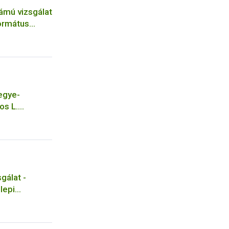
ámú vizsgálat
ormátus
egye-
os L.
gálat -
lepi