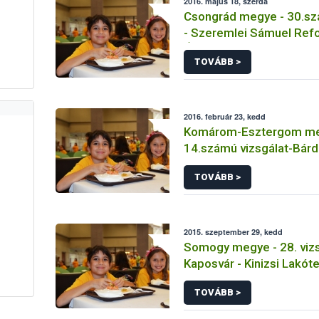
2016. május 18, szerda
Csongrád megye - 30.sz
- Szeremlei Sámuel Ref
Óvoda Tálalókonyha
TOVÁBB >
2016. február 23, kedd
Komárom-Esztergom m
14.számú vizsgálat-Bárd
Gimnázium
TOVÁBB >
2015. szeptember 29, kedd
Somogy megye - 28. vizs
Kaposvár - Kinizsi Lakóte
Tagiskola
TOVÁBB >