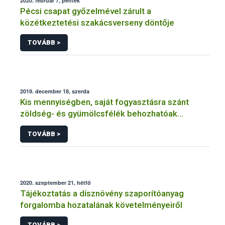
2020. február 7, péntek
Pécsi csapat győzelmével zárult a
közétkeztetési szakácsverseny döntője
TOVÁBB >
2019. december 18, szerda
Kis mennyiségben, saját fogyasztásra szánt
zöldség- és gyümölcsfélék behozhatóak
hazánkba
TOVÁBB >
2020. szeptember 21, hétfő
Tájékoztatás a dísznövény szaporítóanyag
forgalomba hozatalának követelményeiről
TOVÁBB >