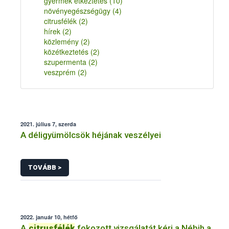
gyermek étkeztetés
(10)
növényegészségügy
(4)
citrusfélék
(2)
hírek
(2)
közlemény
(2)
közétkeztetés
(2)
szupermenta
(2)
veszprém
(2)
2021. július 7, szerda
A déligyümölcsök héjának veszélyei
TOVÁBB >
2022. január 10, hétfő
A
citrusfélék
fokozott vizsgálatát kéri a Nébih a