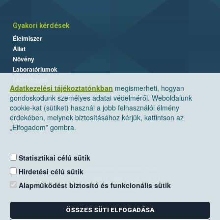
Gyakori kérdések
Élelmiszer
Állat
Növény
Laboratóriumok
Labor/Egyéb
Adatkezelési tájékoztatónkban
megismerheti, hogyan
gondoskodunk személyes adatai védelméről. Weboldalunk
cookie-kat (sütiket) használ a jobb felhasználói élmény
érdekében, melynek biztosításához kérjük, kattintson az
„Elfogadom” gombra.
Statisztikai célú sütik
Nemzeti Élelmiszerlánc-biztonsági Hivatal
Hirdetési célú sütik
Cím: 1024 Budapest, Keleti Károly utca. 24.
Alapműködést biztosító és funkcionális sütik
Levelezési cím: 1525 Budapest. Pf. 30.
ÖSSZES SÜTI ELFOGADÁSA
E-mail:
ugyfelszolgalat@nebih.gov.hu