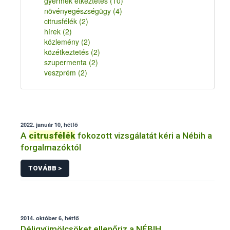
gyermek étkeztetés
(10)
növényegészségügy
(4)
citrusfélék
(2)
hírek
(2)
közlemény
(2)
közétkeztetés
(2)
szupermenta
(2)
veszprém
(2)
2022. január 10, hétfő
A
citrusfélék
fokozott vizsgálatát kéri a Nébih a
forgalmazóktól
TOVÁBB >
2014. október 6, hétfő
Déligyümölcsöket ellenőriz a NÉBIH