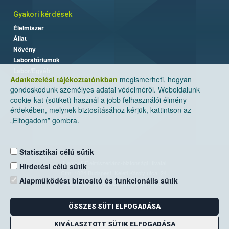
Gyakori kérdések
Élelmiszer
Állat
Növény
Laboratóriumok
Labor/Egyéb
Adatkezelési tájékoztatónkban
megismerheti, hogyan
gondoskodunk személyes adatai védelméről. Weboldalunk
cookie-kat (sütiket) használ a jobb felhasználói élmény
érdekében, melynek biztosításához kérjük, kattintson az
„Elfogadom” gombra.
Statisztikai célú sütik
Nemzeti Élelmiszerlánc-biztonsági Hivatal
Hirdetési célú sütik
Cím: 1024 Budapest, Keleti Károly utca. 24.
Alapműködést biztosító és funkcionális sütik
Levelezési cím: 1525 Budapest. Pf. 30.
ÖSSZES SÜTI ELFOGADÁSA
E-mail:
ugyfelszolgalat@nebih.gov.hu
Zöld szám: 06-80/263-244
KIVÁLASZTOTT SÜTIK ELFOGADÁSA