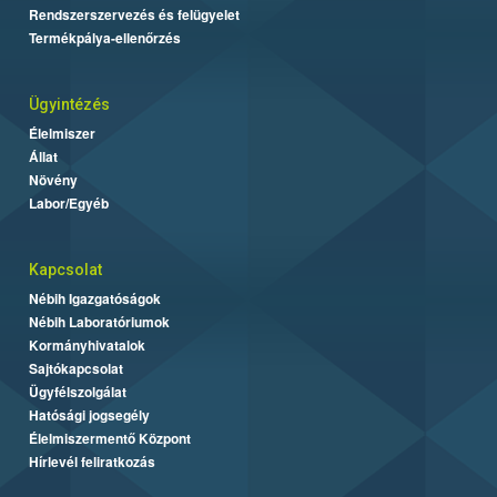
Rendszerszervezés és felügyelet
Termékpálya-ellenőrzés
Ügyintézés
Élelmiszer
Állat
Növény
Labor/Egyéb
Kapcsolat
Nébih Igazgatóságok
Nébih Laboratóriumok
Kormányhivatalok
Sajtókapcsolat
Ügyfélszolgálat
Hatósági jogsegély
Élelmiszermentő Központ
Hírlevél feliratkozás