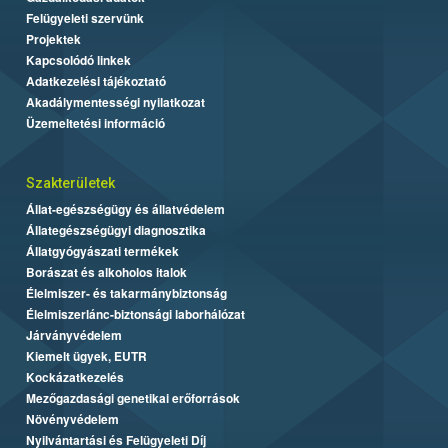
Felügyeleti szervünk
Projektek
Kapcsolódó linkek
Adatkezelési tájékoztató
Akadálymentességi nyilatkozat
Üzemeltetési információ
Szakterületek
Állat-egészségügy és állatvédelem
Állategészségügyi diagnosztika
Állatgyógyászati termékek
Borászat és alkoholos italok
Élelmiszer- és takarmánybiztonság
Élelmiszerlánc-biztonsági laborhálózat
Járványvédelem
Kiemelt ügyek, EUTR
Kockázatkezelés
Mezőgazdasági genetikai erőforrások
Növényvédelem
Nyilvántartási és Felügyeleti Díj