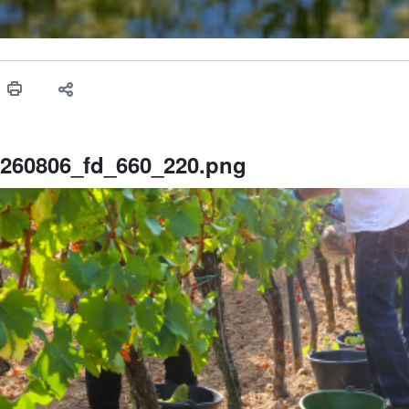
260806_fd_660_220.png