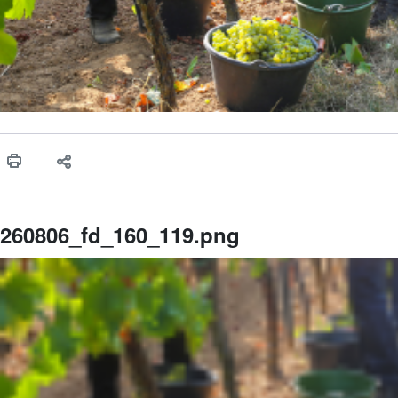
260806_fd_160_119.png