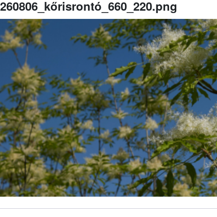
260806_kőrisrontó_660_220.png