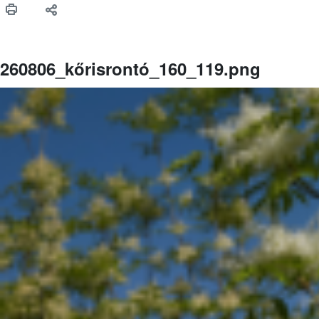
260806_kőrisrontó_160_119.png