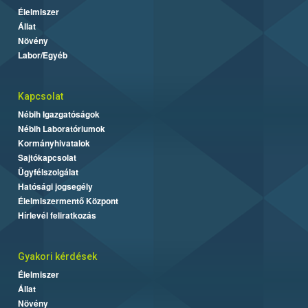
Élelmiszer
Állat
Növény
Labor/Egyéb
Kapcsolat
Nébih Igazgatóságok
Nébih Laboratóriumok
Kormányhivatalok
Sajtókapcsolat
Ügyfélszolgálat
Hatósági jogsegély
Élelmiszermentő Központ
Hírlevél feliratkozás
Gyakori kérdések
Élelmiszer
Állat
Növény