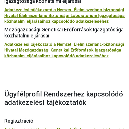
Igazagtósága közhatalmi eljárásai
Adatkezelési tájékoztató a Nemzeti Élelmiszerlánc-biztonsági
Hivatal Élelmiszerlánc Biztonsági Laboratórium Igazgatósága
közhatalmi eljárásaihoz kapcsolódó adatkezeléséhez
Mezőgazdasági Genetikai Erőforrások Igazgatósága
közhatalmi eljárásai
Adatkezelési tájékoztató a Nemzeti Élelmiszerlánc-biztonsági
Hivatal Mezőgazdasági Genetikai Erőforrások Igazgatósága
közhatalmi eljárásaihoz kapcsolódó adatkezeléséhez
Ügyfélprofil Rendszerhez kapcsolódó
adatkezelési tájékoztatók
Regisztráció