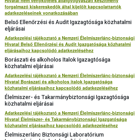
Hivatal nem vényköteles állatgyógyászati készítmény
forgalmazó kiskereskedők által kijelölt kapcsolattartók
adatkezeléseinek vonatkozásában
Belső Ellenőrzési és Audit Igazagtósága közhatalmi
eljárásai
Adatkezelési tájékoztató a Nemzeti Élelmiszerlánc-biztonsági
Hivatal Belső Ellenőrzési és Audit Igazgatósága közhatalmi
eljárásaihoz kapcsolódó adatkezeléséhez
Borászati és alkoholos Italok Igazagtósága
közhatalmi eljárásai
Adatkezelési tájékoztató a Nemzeti Élelmiszerlánc-biztonsági
Hivatal Borászati és alkoholos italok Igazgatósága
közhatalmi eljárásaihoz kapcsolódó adatkezeléséhez
Élelmiszer- és Takarmánybiztonsági Igazagtósága
közhatalmi eljárásai
Adatkezelési tájékoztató a Nemzeti Élelmiszerlánc-biztonsági
Hivatal Élelmiszer- és Takarmánybiztonsági Igazgatósága
közhatalmi eljárásaihoz kapcsolódó adatkezeléséhez
Élelmiszerlánc Biztonsági Laboratórium