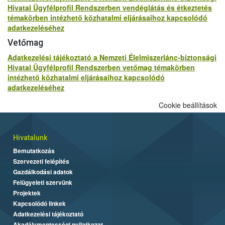
Hivatal Ügyfélprofil Rendszerben vendéglátás és étkeztetés
témakörben intézhető közhatalmi eljárásaihoz kapcsolódó
adatkezeléséhez
Vetőmag
Adatkezelési tájékoztató a Nemzeti Élelmiszerlánc-biztonsági
Hivatal Ügyfélprofil Rendszerben vetőmag témakörben
intézhető közhatalmi eljárásaihoz kapcsolódó
adatkezeléséhez
Cookie beállítások
Hivatalunk
Bemutatkozás
Szervezeti felépítés
Gazdálkodási adatok
Felügyeleti szervünk
Projektek
Kapcsolódó linkek
Adatkezelési tájékoztató
Akadálymentességi nyilatkozat