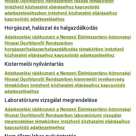
Hivatal Ügyfélprofil Rendszerben fásítás témakörben
intézhető közhatalmi eljárásaihoz kapcsolódó
adatkezeléséhezben intézhető közhatalmi eljárásaihoz
kapcsolódó adatkezeléséhez
Horgászat, halászat és halgazdálkodás
Adatkezelési tájékoztató a Nemzeti Élelmiszerlánc-biztonsági
Hivatal Ügyfélprofil Rendszerben
horgászat/halászat/halgazdálkodás témakörben intézhető
közhatalmi eljárásaihoz kapcsolódó adatkezeléséhez
Kistermelői nyilvántartás
Adatkezelési tájékoztató a Nemzeti Élelmiszerlánc-biztonsági
Hivatal Ügyfélprofil Rendszerben kistermelői tevékenység
témakörben intézhető közhatalmi eljárásaihoz kapcsolódó
adatkezeléséhez
Laboratóriumi vizsgálat megrendelése
Adatkezelési tájékoztató a Nemzeti Élelmiszerlánc-biztonsági
Hivatal Ügyfélprofil Rendszerben laboratóriumi vizsgálat
megrendelése témakörben intézhető közhatalmi eljárásaihoz
kapcsolódó adatkezeléséhez