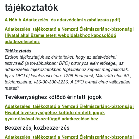
tájékoztatók
A Nébih Adatkezelési és adatvédelmi szabályzata (pdf)
Adatkezelési tájékoztató a Nemzeti Élelmiszerlánc-biztonsági
Hivatal által üzemeltetett weboldalakhoz kapcsolódó
adatkezeléséhez
Tájékoztatás
Ezúton tájékoztatjuk az érintetteket, hogy az adatvédelmi
tisztviselő (a továbbiakban: DPO) bizonyos elérhetőségei, az
adatkezelési tájékoztatókban foglaltakhoz képest megváltoztak.
Így a DPO új levelezési címe: 1205 Budapest, Mikszáth utca 69.,
telefonszáma: +36-30-330-3236. A DPO e-mail címe változatlan
maradt.
Tevékenységhez kötődő érintetti jogok
Adatkezelési tájékoztató a Nemzeti Élelmiszerlánc-biztonsági
Hivatal tevékenységéhez kötődő érintetti jogok
gyakorlásával összefüggő adatkezeléseihez
Beszerzés, közbeszerzés
Adatkezelési tájékoztató a Nemzeti Élelmiszerlánc-biztonsági