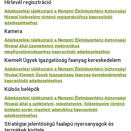
Hírlevél regisztráció
Adatkezelési tájékoztató a Nemzeti Élelmiszerlánc-biztonsági
Hivatal hírlevelére történő regisztrációhoz kapcsolódó
adatkezeléséhez
Kamera
Adatkezelési tájékoztató a Nemzeti Élelmiszerlánc-biztonsági
Hivatal által üzemeltetett elektronikus
megfigyelőrendszerhez kapcsolódó adatkezeléséhez
Kiemelt Ügyek Igazgatóság faanyag kereskedelem
Adatkezelési tájékoztató a Nemzeti Élelmiszerlánc-biztonsági
Hivatal Kiemelt Ügyek Igazgatóság faanyag kereskedelemhez
kapcsolódó adatkezeléséhez
Külsős belépők
Adatkezelési tájékoztató a Nemzeti Élelmiszerlánc-biztonsági
Hivatal által a székhelyre, telephelyeire, fióktelepeire történő
belépés során rögzített adatokhoz kapcsolódó
adatkezeléséhez
Stratégiai jelentőségű faalapú nyersanyagok és
termékek kivitele