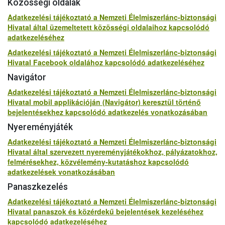
Közösségi oldalak
Adatkezelési tájékoztató a Nemzeti Élelmiszerlánc-biztonsági
Hivatal által üzemeltetett közösségi oldalaihoz kapcsolódó
adatkezeléséhez
Adatkezelési tájékoztató a Nemzeti Élelmiszerlánc-biztonsági
Hivatal Facebook oldalához kapcsolódó adatkezeléséhez
Navigátor
Adatkezelési tájékoztató a Nemzeti Élelmiszerlánc-biztonsági
Hivatal mobil applikációján (Navigátor) keresztül történő
bejelentésekhez kapcsolódó adatkezelés vonatkozásában
Nyereményjáték
Adatkezelési tájékoztató a Nemzeti Élelmiszerlánc-biztonsági
Hivatal által szervezett nyereményjátékokhoz, pályázatokhoz,
felmérésekhez, közvélemény-kutatáshoz kapcsolódó
adatkezelések vonatkozásában
Panaszkezelés
Adatkezelési tájékoztató a Nemzeti Élelmiszerlánc-biztonsági
Hivatal panaszok és közérdekű bejelentések kezeléséhez
kapcsolódó adatkezeléséhez