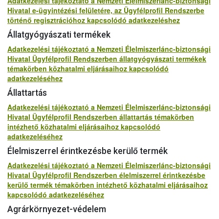
Adatkezelési tájékoztató a Nemzeti Élelmiszerlánc-biztonsági
Hivatal e-ügyintézési felületére, az Ügyfélprofil Rendszerbe
történő regisztrációhoz kapcsolódó adatkezeléshez
Állatgyógyászati termékek
Adatkezelési tájékoztató a Nemzeti Élelmiszerlánc-biztonsági
Hivatal Ügyfélprofil Rendszerben állatgyógyászati termékek
témakörben közhatalmi eljárásaihoz kapcsolódó
adatkezeléséhez
Állattartás
Adatkezelési tájékoztató a Nemzeti Élelmiszerlánc-biztonsági
Hivatal Ügyfélprofil Rendszerben állattartás témakörben
intézhető közhatalmi eljárásaihoz kapcsolódó
adatkezeléséhez
Élelmiszerrel érintkezésbe kerülő termék
Adatkezelési tájékoztató a Nemzeti Élelmiszerlánc-biztonsági
Hivatal Ügyfélprofil Rendszerben élelmiszerrel érintkezésbe
kerülő termék témakörben intézhető közhatalmi eljárásaihoz
kapcsolódó adatkezeléséhez
Agrárkörnyezet-védelem