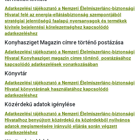
Adatkezelési tájékoztató a Nemzeti Élelmiszerlánc-biztonsági
Hivatal felé az energia-ellátásbiztonság szempontjából
stratégiai jelentőségű faalapú nyersanyagok és termékek
kivitele bejelentési kötelezettséghez kapcsolódó
adatkezeléshez
Konyhasziget Magazin címre történő postázása
Adatkezelési tájékoztató a Nemzeti Élelmiszerlánc-biztonsági
Hivatal Konyhasziget magazin címre történő postázásához
kapcsolódó adatkezelések vonatkozásában
Könyvtár
Adatkezelési tájékoztató a Nemzeti Élelmiszerlánc-biztonsági
Hivatal könyvtárának használatához kapcsolódó
adatkezeléshez
Közérdekű adatok igénylése
Adatkezelési tájékoztató a Nemzeti Élelmiszerlánc-biztonsági
Hivatalhoz benyújtott közérdekű és közérdekből nyilvános
adatok megismerésére irányuló eljárás során végzett
adatkezeléshez