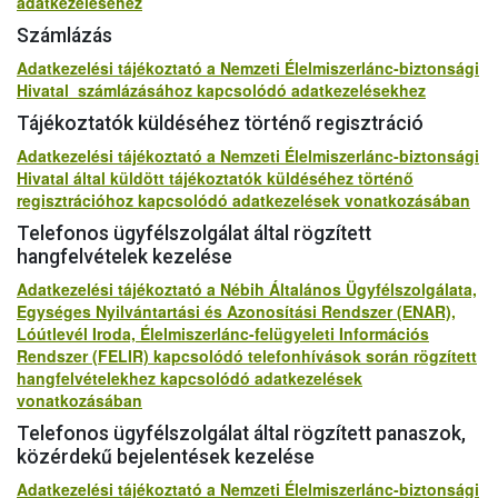
adatkezeléséhez
Számlázás
Adatkezelési tájékoztató a Nemzeti Élelmiszerlánc-biztonsági
Hivatal számlázásához kapcsolódó adatkezelésekhez
Tájékoztatók küldéséhez történő regisztráció
Adatkezelési tájékoztató a Nemzeti Élelmiszerlánc-biztonsági
Hivatal által küldött tájékoztatók küldéséhez történő
regisztrációhoz kapcsolódó adatkezelések vonatkozásában
Telefonos ügyfélszolgálat által rögzített
hangfelvételek kezelése
Adatkezelési tájékoztató a Nébih Általános Ügyfélszolgálata,
Egységes Nyilvántartási és Azonosítási Rendszer (ENAR),
Lóútlevél Iroda, Élelmiszerlánc-felügyeleti Információs
Rendszer (FELIR) kapcsolódó telefonhívások során rögzített
hangfelvételekhez kapcsolódó adatkezelések
vonatkozásában
Telefonos ügyfélszolgálat által rögzített panaszok,
közérdekű bejelentések kezelése
Adatkezelési tájékoztató a Nemzeti Élelmiszerlánc-biztonsági