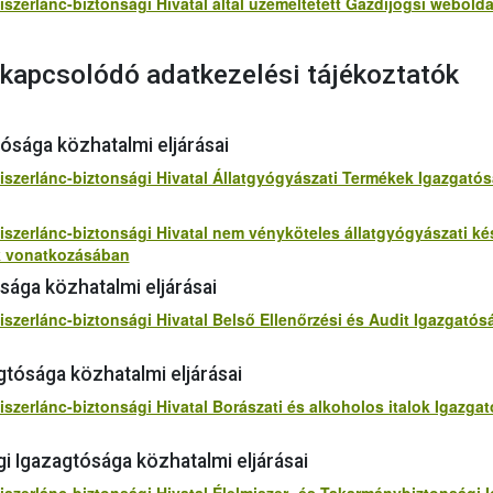
szerlánc-biztonsági Hivatal által üzemeltetett Gazdijogsi weboldal
kapcsolódó adatkezelési tájékoztatók
ósága közhatalmi eljárásai
miszerlánc-biztonsági Hivatal Állatgyógyászati Termékek Igazgató
miszerlánc-biztonsági Hivatal nem vényköteles állatgyógyászati k
ek vonatkozásában
sága közhatalmi eljárásai
iszerlánc-biztonsági Hivatal Belső Ellenőrzési és Audit Igazgató
gtósága közhatalmi eljárásai
iszerlánc-biztonsági Hivatal Borászati és alkoholos italok Igazga
i Igazagtósága közhatalmi eljárásai