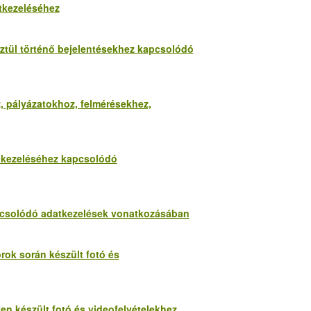
atkezeléséhez
esztül történő bejelentésekhez kapcsolódó
z, pályázatokhoz, felmérésekhez,
k kezeléséhez kapcsolódó
kapcsolódó adatkezelések vonatkozásában
orok során készült fotó és
yen készült fotó és videofelvételekhez