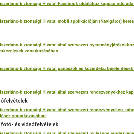
miszerlánc-biztonsági Hivatal Facebook oldalához kapcsolódó ad
iszerlánc-biztonsági Hivatal mobil applikációján (Navigátor) ker
iszerlánc-biztonsági Hivatal által szervezett nyereményjátékokho
atkezelések vonatkozásában
miszerlánc-biztonsági Hivatal panaszok és közérdekű bejelentése
miszerlánc-biztonsági Hivatal által szervezett rendezvényekhez 
ófelvételek
iszerlánc-biztonsági Hivatal által szervezett rendezvényeken, táb
elések vonatkozásában
fotó- és videófelvételek
iszerlánc-biztonsági Hivatal által szervezett nyilvános rendezvén