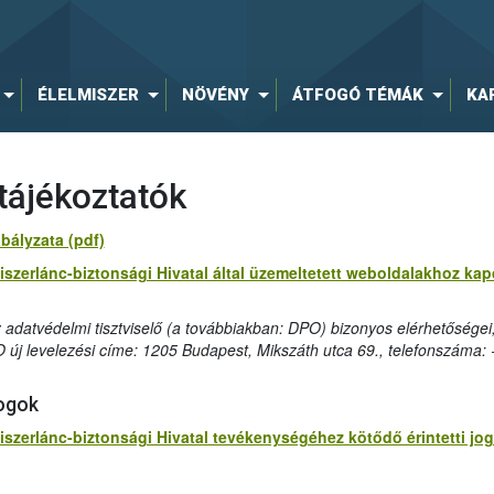
ÉLELMISZER
NÖVÉNY
ÁTFOGÓ TÉMÁK
KA
tájékoztatók
bályzata (pdf)
miszerlánc-biztonsági Hivatal által üzemeltetett weboldalakhoz k
az adatvédelmi tisztviselő (a továbbiakban: DPO) bizonyos elérhetőségei
O új levelezési címe: 1205 Budapest, Mikszáth utca 69., telefonszáma
jogok
miszerlánc-biztonsági Hivatal tevékenységéhez kötődő érintetti j