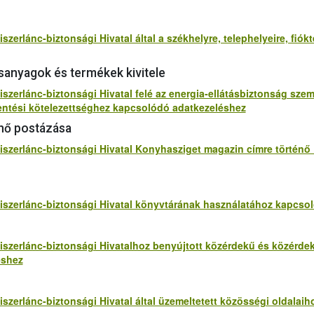
szerlánc-biztonsági Hivatal által a székhelyre, telephelyeire, fiók
rsanyagok és termékek kivitele
iszerlánc-biztonsági Hivatal felé az energia-ellátásbiztonság sze
lentési kötelezettséghez kapcsolódó adatkezeléshez
nő postázása
lmiszerlánc-biztonsági Hivatal Konyhasziget magazin címre törté
miszerlánc-biztonsági Hivatal könyvtárának használatához kapcso
miszerlánc-biztonsági Hivatalhoz benyújtott közérdekű és közérd
éshez
iszerlánc-biztonsági Hivatal által üzemeltetett közösségi oldala