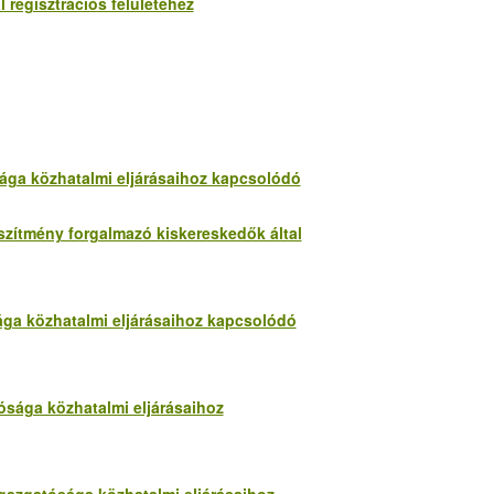
 regisztrációs felületéhez
sága közhatalmi eljárásaihoz kapcsolódó
észítmény forgalmazó kiskereskedők által
sága közhatalmi eljárásaihoz kapcsolódó
tósága közhatalmi eljárásaihoz