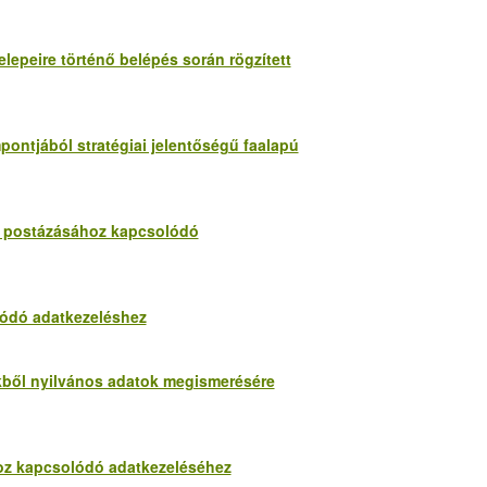
telepeire történő belépés során rögzített
mpontjából stratégiai jelentőségű faalapú
nő postázásához kapcsolódó
lódó adatkezeléshez
ekből nyilvános adatok megismerésére
ihoz kapcsolódó adatkezeléséhez