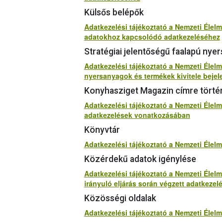
Külsős belépők
Adatkezelési tájékoztató a Nemzeti Élelmi
adatokhoz kapcsolódó adatkezeléséhez
Stratégiai jelentőségű faalapú nye
Adatkezelési tájékoztató a Nemzeti Élelm
nyersanyagok és termékek kivitele beje
Konyhasziget Magazin címre törté
Adatkezelési tájékoztató a Nemzeti Éle
adatkezelések vonatkozásában
Könyvtár
Adatkezelési tájékoztató a Nemzeti Élel
Közérdekű adatok igénylése
Adatkezelési tájékoztató a Nemzeti Élel
irányuló eljárás során végzett adatkezel
Közösségi oldalak
Adatkezelési tájékoztató a Nemzeti Élelm