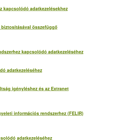
hoz kapcsolódó adatkezelésekhez
k biztosításával összefüggő
 rendszerhez kapcsolódó adatkezeléséhez
lódó adatkezeléséhez
ltság igényléshez és az Extranet
ügyeleti információs rendszerhez (FELIR)
pcsolódó adatkezeléséhez