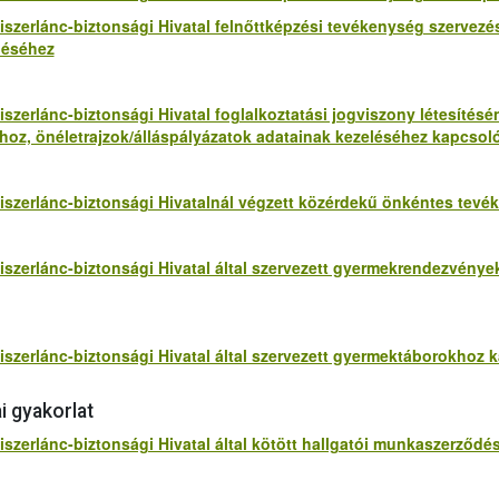
iszerlánc-biztonsági Hivatal felnőttképzési tevékenység szervezés
léséhez
szerlánc-biztonsági Hivatal foglalkoztatási jogviszony létesítésén
hoz, önéletrajzok/álláspályázatok adatainak kezeléséhez kapcso
lmiszerlánc-biztonsági Hivatalnál végzett közérdekű önkéntes te
miszerlánc-biztonsági Hivatal által szervezett gyermekrendezvén
miszerlánc-biztonsági Hivatal által szervezett gyermektáborokhoz
 gyakorlat
miszerlánc-biztonsági Hivatal által kötött hallgatói munkaszerző