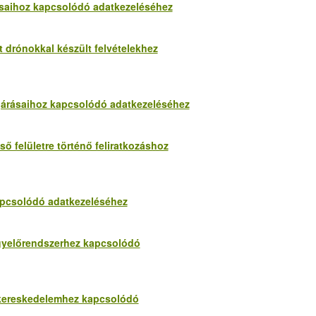
árásaihoz kapcsolódó adatkezeléséhez
t drónokkal készült felvételekhez
eljárásaihoz kapcsolódó adatkezeléséhez
ső felületre történő feliratkozáshoz
 kapcsolódó adatkezeléséhez
figyelőrendszerhez kapcsolódó
g kereskedelemhez kapcsolódó