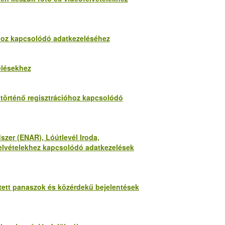
okhoz kapcsolódó adatkezeléséhez
elésekhez
z történő regisztrációhoz kapcsolódó
szer (ENAR), Lóútlevél Iroda,
felvételekhez kapcsolódó adatkezelések
zített panaszok és közérdekű bejelentések