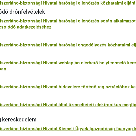
miszerlánc-biztonsági Hivatal hatósági ellenőrzés közhatalmi elj
ódó drónfelvételek
iszerlánc-biztonsági Hivatal hatósági ellenőrzés során alkalmazot
csolódó adatkezeléséhez
miszerlánc-biztonsági Hivatal hatósági engedélyezés közhatalmi 
iszerlánc-biztonsági Hivatal weblapján elérhető helyi termelő kere
ban
iszerlánc-biztonsági Hivatal hírlevelére történő regisztrációhoz
iszerlánc-biztonsági Hivatal által üzemeltetett elektronikus meg
g kereskedelem
lmiszerlánc-biztonsági Hivatal Kiemelt Ügyek Igazgatóság faanya