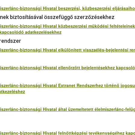
miszerlánc-biztonsági Hivatal beszerzési, közbeszerzési eljárásai
inek biztosításával összefüggő szerzőzésekhez
iszerlánc-biztonsági Hivatal közbeszerzési működési feltételeine
 kapcsolódó adatkezelésekhez
 rendszer
iszerlánc-biztonsági Hivatal elkülönített visszaélés-bejelentési
miszerlánc-biztonsági Hivatal ellenőrzött bejelentésekhez kapcso
iszerlánc-biztonsági Hivatal Extranet Rendszerhez történő jogosu
tkezeléshez
iszerlánc-biztonsági Hivatal által üzemeltetett élelmiszerlánc-fel
miszerlánc-biztonsági Hivatal felnőttképzési tevékenységéhez ka