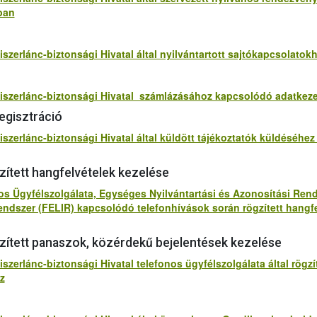
ban
iszerlánc-biztonsági Hivatal által nyilvántartott sajtókapcsolat
lmiszerlánc-biztonsági Hivatal számlázásához kapcsolódó adatkez
egisztráció
iszerlánc-biztonsági Hivatal által küldött tájékoztatók küldéséhe
zített hangfelvételek kezelése
os Ügyfélszolgálata, Egységes Nyilvántartási és Azonosítási Rend
Rendszer (FELIR) kapcsolódó telefonhívások során rögzített hang
gzített panaszok, közérdekű bejelentések kezelése
iszerlánc-biztonsági Hivatal telefonos ügyfélszolgálata által rög
z