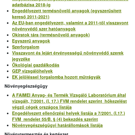
adatbázisa 2018-ig
Engedélyezett termésnövelő anyagok (egyszerűsített
kereső 2011-2021)
Az EU-ban engedélyezett, valamint a 2011-től visszavont
növényvédő szer hatóanyagok
Okiratok tára (termésnövelő anyagok)
Egyszerű anyagok
Szerforgalom
Visszavont és lejárt érvényességű növényvédő szerek
jegyzéke
Ökológiai gazdálkodás
GEP vizsgálóhelyek
EK jelöléssel forgalomba hozott műtrágyák
Növényegészségügy
A FAIMEI Anyag- és Termék Vizsgáló Laboratórium által
vizsgált, 7/2001. (I. 17.) FVM rendelet szerint hőkezelést
végző cégek országos listája
Engedélyezett ellenőrzési helyek listája a 7/2001. (I.17.)
FVM rendelet 55/B. § (4) bekezdés szerint
Növényegészségügyi határállomások listája
Növénytermesztés és kertészet