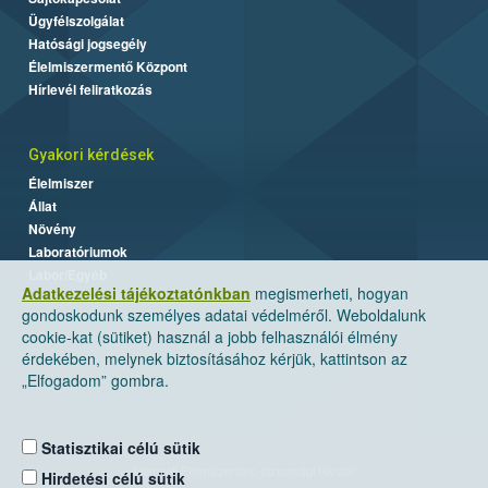
Ügyfélszolgálat
Hatósági jogsegély
Élelmiszermentő Központ
Hírlevél feliratkozás
Gyakori kérdések
Élelmiszer
Állat
Növény
Laboratóriumok
Labor/Egyéb
Adatkezelési tájékoztatónkban
megismerheti, hogyan
gondoskodunk személyes adatai védelméről. Weboldalunk
cookie-kat (sütiket) használ a jobb felhasználói élmény
érdekében, melynek biztosításához kérjük, kattintson az
„Elfogadom” gombra.
Statisztikai célú sütik
Nemzeti Élelmiszerlánc-biztonsági Hivatal
Hirdetési célú sütik