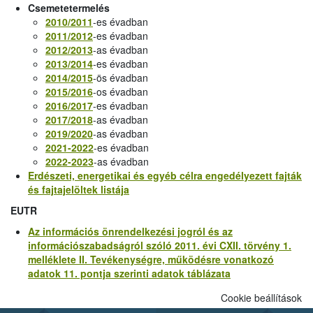
Csemetetermelés
2010/2011
-es évadban
2011/2012
-es évadban
2012/2013
-as évadban
2013/2014
-es évadban
2014/2015
-ös évadban
2015/2016
-os évadban
2016/2017
-es évadban
2017/2018
-as évadban
2019/2020
-as évadban
2021-2022
-es évadban
2022-2023
-as évadban
Erdészeti, energetikai és egyéb célra engedélyezett fajták
és fajtajelöltek listája
EUTR
Az információs önrendelkezési jogról és az
információszabadságról szóló 2011. évi CXII. törvény 1.
melléklete II. Tevékenységre, működésre vonatkozó
adatok 11. pontja szerinti adatok táblázata
Cookie beállítások