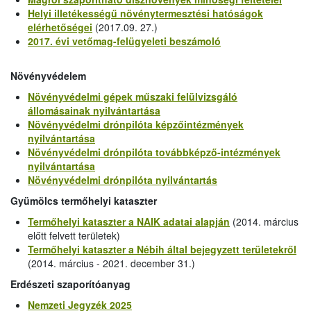
Helyi illetékességű növénytermesztési hatóságok
elérhetőségei
(2017.09. 27.)
2017. évi vetőmag-felügyeleti beszámoló
Növényvédelem
Növényvédelmi gépek műszaki felülvizsgáló
állomásainak nyilvántartása
Növényvédelmi drónpilóta képzőintézmények
nyilvántartása
Növényvédelmi drónpilóta továbbképző-intézmények
nyilvántartása
Növényvédelmi drónpilóta nyilvántartás
Gyümölcs termőhelyi kataszter
Termőhelyi kataszter a NAIK adatai alapján
(2014. március
előtt felvett területek)
Termőhelyi kataszter a Nébih által bejegyzett területekről
(2014. március - 2021. december 31.)
Erdészeti szaporítóanyag
Nemzeti Jegyzék 2025