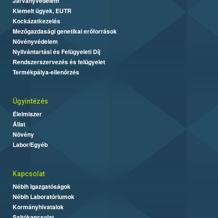
Járványvédelem
Kiemelt ügyek, EUTR
Kockázatkezelés
Mezőgazdasági genetikai erőforrások
Növényvédelem
Nyilvántartási és Felügyeleti Díj
Rendszerszervezés és felügyelet
Termékpálya-ellenőrzés
Ügyintézés
Élelmiszer
Állat
Növény
Labor/Egyéb
Kapcsolat
Nébih Igazgatóságok
Nébih Laboratóriumok
Kormányhivatalok
Sajtókapcsolat