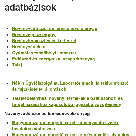
adatbázisok
Növényvédő szer és termésnövelő anyag
Növényegészségügy
Növénytermesztés és kertészet
Növényvédelem
Gyümölcs termőhelyi kataszter
Erdészeti és energetikai szaporítóanyag
Talaj
Nébih Ügyfélszolgálat, Laboratóriumok, fajtakitermesztő
és fajtakisérleti állomások
Talajvédelemhez, növényi termékek előállitásához és
forgalmazásához kapcsolódó jogszabálygyűjtemény
Növényvédő szer és termésnövelő anyag
Magyarországon engedélyezett növényvédő szerek
hivatalos adatbázisa
Magyarországon engedélyezett termésnövelők hivatalos