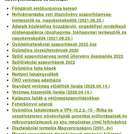
Fémzárolt vetőburgonya kereső
Nyilvántartásba vett dísznövény szaporítóanyag-
termesztők és -nagykereskedők (2021.08.25.)
Adataik közléséhez hozzájáruló, engedéllyel rendelkező
zöldségpalánta (dughagyma, fokhagyma) termesztők és
nagykereskedők (2021.08.25.)
Gyümölcsfaiskolai szaporítások 2022 ősz
Gyümölcs törzsültetvények 2020
Szőlő szaporítóanyag termő ültetvény összesítés 2022
Szőlőiskolai szaporítások 2022
Gyümölcs fajta képek
Nemzeti fajtajegyzékek
ÖKO vetőmag adatbázis
Standard vetőmag előállítók listája (2026.04.14.)
Vetőmag kiszerelők listája (2026.04.14.)
Kalászos fajták a vetőmagszaporításokban
Fehérkönyvi adatok
Gyümölcs fajtaleírások a VP4-10.2.2.-15 - Ritka és
veszélyeztetett növényfajták genetikai erőforrásainak és
mikroorganizmusok ex situ megőrzése című felhíváshoz
Díszfaiskolai termelés Magyarországon (2001. év)
Magról szaporítható dísznövények minőségi feltételei