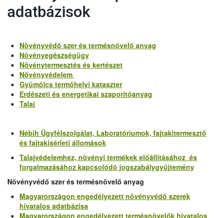
adatbázisok
Növényvédő szer és termésnövelő anyag
Növényegészségügy
Növénytermesztés és kertészet
Növényvédelem
Gyümölcs termőhelyi kataszter
Erdészeti és energetikai szaporítóanyag
Talaj
Nébih Ügyfélszolgálat, Laboratóriumok, fajtakitermesztő
és fajtakisérleti állomások
Talajvédelemhez, növényi termékek előállitásához és
forgalmazásához kapcsolódó jogszabálygyűjtemény
Növényvédő szer és termésnövelő anyag
Magyarországon engedélyezett növényvédő szerek
hivatalos adatbázisa
Magyarországon engedélyezett termésnövelők hivatalos