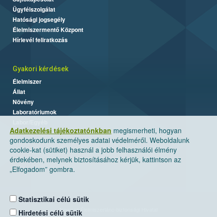
Ügyfélszolgálat
Hatósági jogsegély
Élelmiszermentő Központ
Hírlevél feliratkozás
Gyakori kérdések
Élelmiszer
Állat
Növény
Laboratóriumok
Labor/Egyéb
Adatkezelési tájékoztatónkban
megismerheti, hogyan
gondoskodunk személyes adatai védelméről. Weboldalunk
cookie-kat (sütiket) használ a jobb felhasználói élmény
érdekében, melynek biztosításához kérjük, kattintson az
„Elfogadom” gombra.
Statisztikai célú sütik
Nemzeti Élelmiszerlánc-biztonsági Hivatal
Hirdetési célú sütik