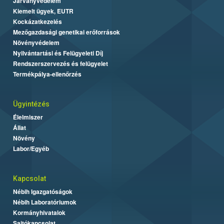
Járványvédelem
Kiemelt ügyek, EUTR
Kockázatkezelés
Mezőgazdasági genetikai erőforrások
Növényvédelem
Nyilvántartási és Felügyeleti Díj
Rendszerszervezés és felügyelet
Termékpálya-ellenőrzés
Ügyintézés
Élelmiszer
Állat
Növény
Labor/Egyéb
Kapcsolat
Nébih Igazgatóságok
Nébih Laboratóriumok
Kormányhivatalok
Sajtókapcsolat