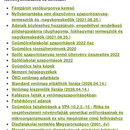
Fémzárolt vetőburgonya kereső
Nyilvántartásba vett dísznövény szaporítóanyag-
termesztők és -nagykereskedők (2021.08.25.)
Adataik közléséhez hozzájáruló, engedéllyel rendelkező
zöldségpalánta (dughagyma, fokhagyma) termesztők és
nagykereskedők (2021.08.25.)
Gyümölcsfaiskolai szaporítások 2022 ősz
Gyümölcs törzsültetvények 2020
Szőlő szaporítóanyag termő ültetvény összesítés 2022
Szőlőiskolai szaporítások 2022
Gyümölcs fajta képek
Nemzeti fajtajegyzékek
ÖKO vetőmag adatbázis
Standard vetőmag előállítók listája (2026.04.14.)
Vetőmag kiszerelők listája (2026.04.14.)
Kalászos fajták a vetőmagszaporításokban
Fehérkönyvi adatok
Gyümölcs fajtaleírások a VP4-10.2.2.-15 - Ritka és
veszélyeztetett növényfajták genetikai erőforrásainak és
mikroorganizmusok ex situ megőrzése című felhíváshoz
Díszfaiskolai termelés Magyarországon (2001. év)
Magról szaporítható dísznövények minőségi feltételei