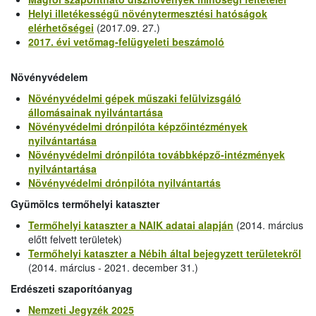
Helyi illetékességű növénytermesztési hatóságok
elérhetőségei
(2017.09. 27.)
2017. évi vetőmag-felügyeleti beszámoló
Növényvédelem
Növényvédelmi gépek műszaki felülvizsgáló
állomásainak nyilvántartása
Növényvédelmi drónpilóta képzőintézmények
nyilvántartása
Növényvédelmi drónpilóta továbbképző-intézmények
nyilvántartása
Növényvédelmi drónpilóta nyilvántartás
Gyümölcs termőhelyi kataszter
Termőhelyi kataszter a NAIK adatai alapján
(2014. március
előtt felvett területek)
Termőhelyi kataszter a Nébih által bejegyzett területekről
(2014. március - 2021. december 31.)
Erdészeti szaporítóanyag
Nemzeti Jegyzék 2025