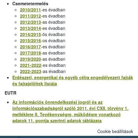
Csemetetermelés
2010/2011
-es évadban
2011/2012
-es évadban
2012/2013
-as évadban
2013/2014
-es évadban
2014/2015
-ös évadban
2015/2016
-os évadban
2016/2017
-es évadban
2017/2018
-as évadban
2019/2020
-as évadban
2021-2022
-es évadban
2022-2023
-as évadban
Erdészeti, energetikai és egyéb célra engedélyezett fajták
és fajtajelöltek listája
EUTR
Az információs önrendelkezési jogról és az
információszabadságról szóló 2011. évi CXII. törvény 1.
melléklete II. Tevékenységre, működésre vonatkozó
adatok 11. pontja szerinti adatok táblázata
Cookie beállítások