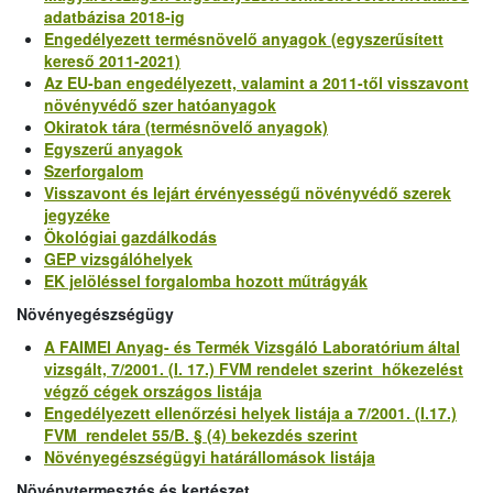
adatbázisa 2018-ig
Engedélyezett termésnövelő anyagok (egyszerűsített
kereső 2011-2021)
Az EU-ban engedélyezett, valamint a 2011-től visszavont
növényvédő szer hatóanyagok
Okiratok tára (termésnövelő anyagok)
Egyszerű anyagok
Szerforgalom
Visszavont és lejárt érvényességű növényvédő szerek
jegyzéke
Ökológiai gazdálkodás
GEP vizsgálóhelyek
EK jelöléssel forgalomba hozott műtrágyák
Növényegészségügy
A FAIMEI Anyag- és Termék Vizsgáló Laboratórium által
vizsgált, 7/2001. (I. 17.) FVM rendelet szerint hőkezelést
végző cégek országos listája
Engedélyezett ellenőrzési helyek listája a 7/2001. (I.17.)
FVM rendelet 55/B. § (4) bekezdés szerint
Növényegészségügyi határállomások listája
Növénytermesztés és kertészet