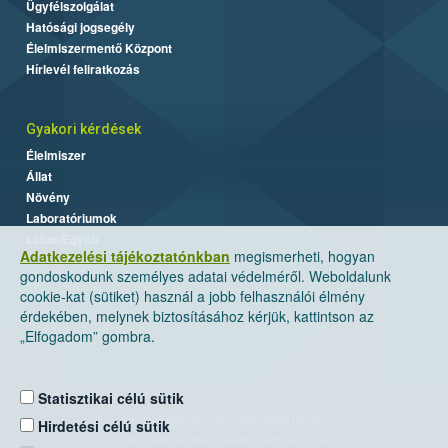
Ügyfélszolgálat
Hatósági jogsegély
Élelmiszermentő Központ
Hírlevél feliratkozás
Gyakori kérdések
Élelmiszer
Állat
Növény
Laboratóriumok
Labor/Egyéb
Adatkezelési tájékoztatónkban
megismerheti, hogyan
gondoskodunk személyes adatai védelméről. Weboldalunk
cookie-kat (sütiket) használ a jobb felhasználói élmény
érdekében, melynek biztosításához kérjük, kattintson az
„Elfogadom” gombra.
Statisztikai célú sütik
Nemzeti Élelmiszerlánc-biztonsági Hivatal
Hirdetési célú sütik
Cím: 1024 Budapest, Keleti Károly utca. 24.