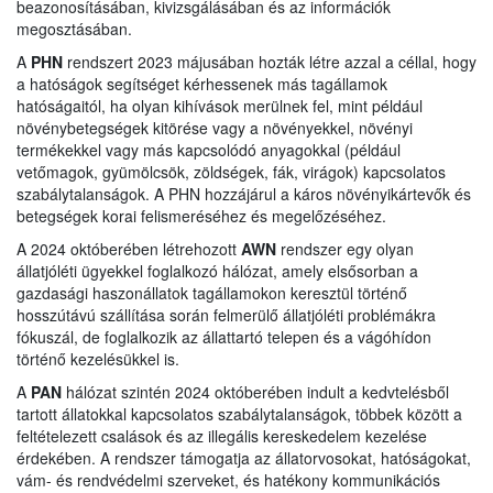
beazonosításában, kivizsgálásában és az információk
megosztásában.
A
PHN
rendszert 2023 májusában hozták létre azzal a céllal, hogy
a hatóságok segítséget kérhessenek más tagállamok
hatóságaitól, ha olyan kihívások merülnek fel, mint például
növénybetegségek kitörése vagy a növényekkel, növényi
termékekkel vagy más kapcsolódó anyagokkal (például
vetőmagok, gyümölcsök, zöldségek, fák, virágok) kapcsolatos
szabálytalanságok. A PHN hozzájárul a káros növényikártevők és
betegségek korai felismeréséhez és megelőzéséhez.
A 2024 októberében létrehozott
AWN
rendszer egy olyan
állatjóléti ügyekkel foglalkozó hálózat, amely elsősorban a
gazdasági haszonállatok tagállamokon keresztül történő
hosszútávú szállítása során felmerülő állatjóléti problémákra
fókuszál, de foglalkozik az állattartó telepen és a vágóhídon
történő kezelésükkel is.
A
PAN
hálózat szintén 2024 októberében indult a kedvtelésből
tartott állatokkal kapcsolatos szabálytalanságok, többek között a
feltételezett csalások és az illegális kereskedelem kezelése
érdekében. A rendszer támogatja az állatorvosokat, hatóságokat,
vám- és rendvédelmi szerveket, és hatékony kommunikációs