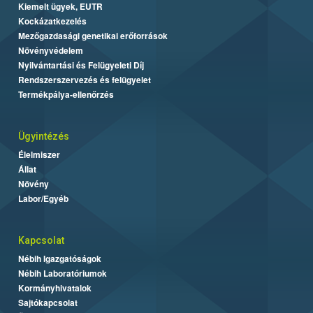
Kiemelt ügyek, EUTR
Kockázatkezelés
Mezőgazdasági genetikai erőforrások
Növényvédelem
Nyilvántartási és Felügyeleti Díj
Rendszerszervezés és felügyelet
Termékpálya-ellenőrzés
Ügyintézés
Élelmiszer
Állat
Növény
Labor/Egyéb
Kapcsolat
Nébih Igazgatóságok
Nébih Laboratóriumok
Kormányhivatalok
Sajtókapcsolat