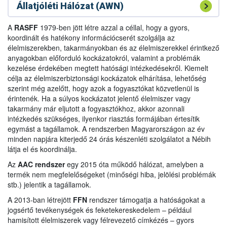
Állatjóléti Hálózat (AWN)
A
RASFF
1979-ben jött létre azzal a céllal, hogy a gyors,
koordinált és hatékony információcserét szolgálja az
élelmiszerekben, takarmányokban és az élelmiszerekkel érintkező
anyagokban előforduló kockázatokról, valamint a problémák
kezelése érdekében megtett hatósági intézkedésekről. Kiemelt
célja az élelmiszerbiztonsági kockázatok elhárítása, lehetőség
szerint még azelőtt, hogy azok a fogyasztókat közvetlenül is
érintenék. Ha a súlyos kockázatot jelentő élelmiszer vagy
takarmány már eljutott a fogyasztókhoz, akkor azonnali
intézkedés szükséges, ilyenkor riasztás formájában értesítik
egymást a tagállamok. A rendszerben Magyarországon az év
minden napjára kiterjedő 24 órás készenléti szolgálatot a Nébih
látja el és koordinálja.
Az
AAC rendszer
egy 2015 óta működő hálózat, amelyben a
termék nem megfelelőségeket (minőségi hiba, jelölési problémák
stb.) jelentik a tagállamok.
A 2013-ban létrejött
FFN
rendszer támogatja a hatóságokat a
jogsértő tevékenységek és feketekereskedelem – például
hamisított élelmiszerek vagy félrevezető címkézés – gyors