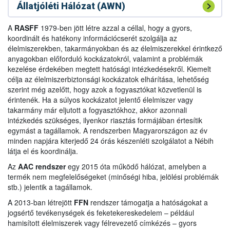
Állatjóléti Hálózat (AWN)
A
RASFF
1979-ben jött létre azzal a céllal, hogy a gyors,
koordinált és hatékony információcserét szolgálja az
élelmiszerekben, takarmányokban és az élelmiszerekkel érintkező
anyagokban előforduló kockázatokról, valamint a problémák
kezelése érdekében megtett hatósági intézkedésekről. Kiemelt
célja az élelmiszerbiztonsági kockázatok elhárítása, lehetőség
szerint még azelőtt, hogy azok a fogyasztókat közvetlenül is
érintenék. Ha a súlyos kockázatot jelentő élelmiszer vagy
takarmány már eljutott a fogyasztókhoz, akkor azonnali
intézkedés szükséges, ilyenkor riasztás formájában értesítik
egymást a tagállamok. A rendszerben Magyarországon az év
minden napjára kiterjedő 24 órás készenléti szolgálatot a Nébih
látja el és koordinálja.
Az
AAC rendszer
egy 2015 óta működő hálózat, amelyben a
termék nem megfelelőségeket (minőségi hiba, jelölési problémák
stb.) jelentik a tagállamok.
A 2013-ban létrejött
FFN
rendszer támogatja a hatóságokat a
jogsértő tevékenységek és feketekereskedelem – például
hamisított élelmiszerek vagy félrevezető címkézés – gyors