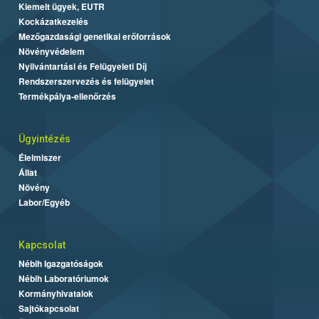
Kiemelt ügyek, EUTR
Kockázatkezelés
Mezőgazdasági genetikai erőforrások
Növényvédelem
Nyilvántartási és Felügyeleti Díj
Rendszerszervezés és felügyelet
Termékpálya-ellenőrzés
Ügyintézés
Élelmiszer
Állat
Növény
Labor/Egyéb
Kapcsolat
Nébih Igazgatóságok
Nébih Laboratóriumok
Kormányhivatalok
Sajtókapcsolat