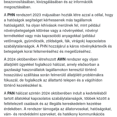
beazonosításában, kivizsgálásában és az információk
megosztásában.
A
PHN
rendszert 2023 májusában hozták létre azzal a céllal, hogy
a hatóságok segítséget kérhessenek más tagállamok
hatóságaitól, ha olyan kihívások merülnek fel, mint például
növénybetegségek kitörése vagy a növényekkel, növényi
termékekkel vagy más kapcsolódó anyagokkal (például
vetőmagok, gyümölcsök, zöldségek, fák, virágok) kapcsolatos
szabálytalanságok. A PHN hozzájárul a káros növényikártevők és
betegségek korai felismeréséhez és megelőzéséhez.
A 2024 októberében létrehozott
AWN
rendszer egy olyan
állatjóléti ügyekkel foglalkozó hálózat, amely elsősorban a
gazdasági haszonállatok tagállamokon keresztül történő
hosszútávú szállítása során felmerülő állatjóléti problémákra
fókuszál, de foglalkozik az állattartó telepen és a vágóhídon
történő kezelésükkel is.
A
PAN
hálózat szintén 2024 októberében indult a kedvtelésből
tartott állatokkal kapcsolatos szabálytalanságok, többek között a
feltételezett csalások és az illegális kereskedelem kezelése
érdekében. A rendszer támogatja az állatorvosokat, hatóságokat,
vám- és rendvédelmi szerveket, és hatékony kommunikációs