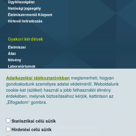
Ügyfélszolgálat
Hatósági jogsegély
Élelmiszermentő Központ
Hírlevél feliratkozás
Gyakori kérdések
Élelmiszer
Állat
Növény
Laboratóriumok
Labor/Egyéb
Adatkezelési tájékoztatónkban
megismerheti, hogyan
gondoskodunk személyes adatai védelméről. Weboldalunk
cookie-kat (sütiket) használ a jobb felhasználói élmény
érdekében, melynek biztosításához kérjük, kattintson az
„Elfogadom” gombra.
Statisztikai célú sütik
Nemzeti Élelmiszerlánc-biztonsági Hivatal
Hirdetési célú sütik
Cím: 1024 Budapest, Keleti Károly utca. 24.