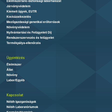
Élelmiszerlánc-biztonsági laborhálózat
Járványvédelem
Kiemelt ügyek, EUTR
Kockázatkezelés
Mezőgazdasági genetikai erőforrások
Növényvédelem
Nyilvántartási és Felügyeleti Díj
Rendszerszervezés és felügyelet
Termékpálya-ellenőrzés
Ügyintézés
Élelmiszer
Állat
Növény
Labor/Egyéb
Kapcsolat
Nébih Igazgatóságok
Nébih Laboratóriumok
Kormányhivatalok