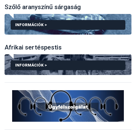
Szőlő aranyszínű sárgaság
INFORMÁCIÓK >
Afrikai sertéspestis
TEMATIKUS ALOLDALUNKON MEGTALÁLHATJÁK A 
INFORMÁCIÓK >
TEMATIKUS ALOLDALUNKON MEGTALÁLHATJÁK AZ 