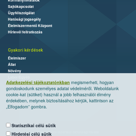
Sajtókapcsolat
Ügyfélszolgálat
Hatósági jogsegély
Élelmiszermentő Központ
Hírlevél feliratkozás
Gyakori kérdések
Élelmiszer
Állat
Növény
Labor/Egyéb
Adatkezelési tájékoztatónkban
megismerheti, hogyan
gondoskodunk személyes adatai védelméről. Weboldalunk
cookie-kat (sütiket) használ a jobb felhasználói élmény
érdekében, melynek biztosításához kérjük, kattintson az
„Elfogadom” gombra.
Statisztikai célú sütik
Nemzeti Élelmiszerlánc-biztonsági Hivatal
Hirdetési célú sütik