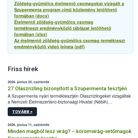
Zöldség-gyümölcs ételmentő csomagokat vizsgált a
Szupermenta program című közlemény letölthető
formában (docx)
Ételmentő zöldség-gyümölcs csomag
termékteszt eredményközlő táblázat letölthető
formában (xlsx)
Az ételmentő zöldség-gyümölcs csomag termékteszt
eredményközlő videó leirata (pdf)
Friss hírek
2026. június 25, csütörtök
27 Olaszrizling bizonyított a Szupermenta tesztjén
A Szupermenta nyári terméktesztjén Olaszrizlingeket vizsgáltak
a Nemzeti Élelmiszerlánc-biztonsági Hivatal (Nébih)
szakemberei. Összesen 27 bor került „nagyító alá”, melyek az
TOVÁBB >
élelmiszerbiztonsági és -minőségi vizsgálatok, valamint a
jelölés-ellenőrzés szempontjából is megfeleltek. A kedveltségi
vizsgálaton az is kiderült, melyek a kóstolók által
2026. június 11, csütörtök
legkedveltebbnek ítélt Olaszrizlingek.
Minden magból lesz virág? – körömvirág-vetőmagok