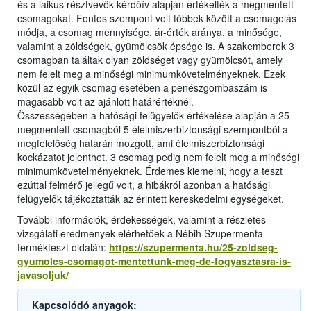
és a laikus résztvevők kérdőív alapján értékelték a megmentett
csomagokat. Fontos szempont volt többek között a csomagolás
módja, a csomag mennyisége, ár-érték aránya, a minősége,
valamint a zöldségek, gyümölcsök épsége is. A szakemberek 3
csomagban találtak olyan zöldséget vagy gyümölcsöt, amely
nem felelt meg a minőségi minimumkövetelményeknek. Ezek
közül az egyik csomag esetében a penészgombaszám is
magasabb volt az ajánlott határértéknél.
Összességében a hatósági felügyelők értékelése alapján a 25
megmentett csomagból 5 élelmiszerbiztonsági szempontból a
megfelelőség határán mozgott, ami élelmiszerbiztonsági
kockázatot jelenthet. 3 csomag pedig nem felelt meg a minőségi
minimumkövetelményeknek. Érdemes kiemelni, hogy a teszt
ezúttal felmérő jellegű volt, a hibákról azonban a hatósági
felügyelők tájékoztatták az érintett kereskedelmi egységeket.
További információk, érdekességek, valamint a részletes
vizsgálati eredmények elérhetőek a Nébih Szupermenta
termékteszt oldalán:
https://szupermenta.hu/25-zoldseg-
gyumolcs-csomagot-mentettunk-meg-de-fogyasztasra-is-
javasoljuk/
Kapcsolódó anyagok: