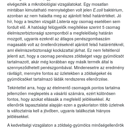
elvégezték a mikrobiológiai vizsgálatokat. Egy mosatlan
mintában kimutatható mennyiségben volt jelen
E.coli
baktérium,
azonban az nem haladta meg az ajánlott felső határértéket. Jó
hír, hogy a teszten vizsgált
Listeria
egy csomag esetében sem
fordult elő. A hatósági felügyelők megítélése szerint 5 csomag
élelmiszerbiztonsági szempontból a megfelelőség határán
mozgott, ugyanis ezeknél az átlagos penészgombaszám
magasabb volt az önellenőrzéseknél ajánlott felső határértéknél,
ami élelmiszerbiztonsági kockázattal járhat. Ez nem feltétlenül
jelenti azt, hogy a csomag penészes zöldséget vagy gyümölcsöt
tartalmazott, akár még korábban egy másik termék által is
szennyeződhetett penészgombával. Mindenesetre az eredmény
rávilágít, mennyire fontos az üzletekben a zöldségeket és
gyümölcsöket tartalmazó ládák rendszeres ellenőrzése.
Tekintettel arra, hogy az ételmentő csomagok pontos tartalma
jellemzően meglepetés a vásárló számára, ezért különösen
fontos, hogy azokat ellássák a megfelelő jelölésekkel. Az
ellenőrök tapasztalatai alapján ezen a gyakorlaton több üzletnek
is változtatnia kell a jövőben, ugyanis találkoztak hiányos
jelölésekkel.
A kedveltségi vizsgálaton a zöldség-gyümölcs minőségellenőrök