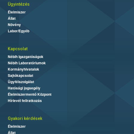
Ügyintézés
Élelmiszer
Állat
Növény
Labor/Egyéb
Kapcsolat
Nébih Igazgatóságok
Nébih Laboratóriumok
Kormányhivatalok
Sajtókapcsolat
Ügyfélszolgálat
Hatósági jogsegély
Élelmiszermentő Központ
Hírlevél feliratkozás
Gyakori kérdések
Élelmiszer
Állat