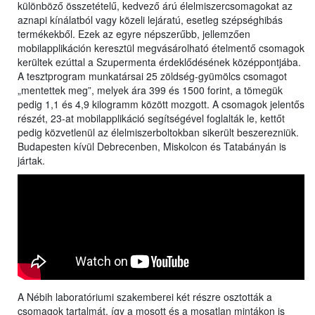
különböző összetételű, kedvező árú élelmiszercsomagokat az
aznapi kínálatból vagy közeli lejáratú, esetleg szépséghibás
termékekből. Ezek az egyre népszerűbb, jellemzően
mobilapplikáción keresztül megvásárolható ételmentő csomagok
kerültek ezúttal a Szupermenta érdeklődésének középpontjába.
A tesztprogram munkatársai 25 zöldség-gyümölcs csomagot
„mentettek meg”, melyek ára 399 és 1500 forint, a tömegük
pedig 1,1 és 4,9 kilogramm között mozgott. A csomagok jelentős
részét, 23-at mobilapplikáció segítségével foglalták le, kettőt
pedig közvetlenül az élelmiszerboltokban sikerült beszerezniük.
Budapesten kívül Debrecenben, Miskolcon és Tatabányán is
jártak.
A Nébih laboratóriumi szakemberei két részre osztották a
csomagok tartalmát, így a mosott és a mosatlan mintákon is