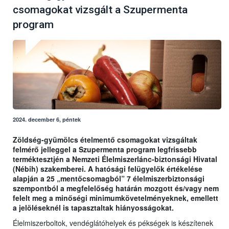
csomagokat vizsgált a Szupermenta
program
2024. december 6, péntek
Zöldség-gyümölcs ételmentő csomagokat vizsgáltak
felmérő jelleggel a Szupermenta program legfrissebb
terméktesztjén a Nemzeti Élelmiszerlánc-biztonsági Hivatal
(Nébih) szakemberei. A hatósági felügyelők értékelése
alapján a 25 „mentőcsomagból” 7 élelmiszerbiztonsági
szempontból a megfelelőség határán mozgott és/vagy nem
felelt meg a minőségi minimumkövetelményeknek, emellett
a jelöléseknél is tapasztaltak hiányosságokat.
Élelmiszerboltok, vendéglátóhelyek és pékségek is készítenek