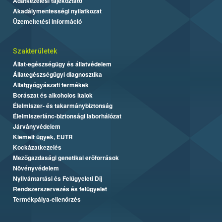
Adatkezelési tájékoztató
Akadálymentességi nyilatkozat
Üzemeltetési információ
Szakterületek
Állat-egészségügy és állatvédelem
Állategészségügyi diagnosztika
Állatgyógyászati termékek
Borászat és alkoholos italok
Élelmiszer- és takarmánybiztonság
Élelmiszerlánc-biztonsági laborhálózat
Járványvédelem
Kiemelt ügyek, EUTR
Kockázatkezelés
Mezőgazdasági genetikai erőforrások
Növényvédelem
Nyilvántartási és Felügyeleti Díj
Rendszerszervezés és felügyelet
Termékpálya-ellenőrzés