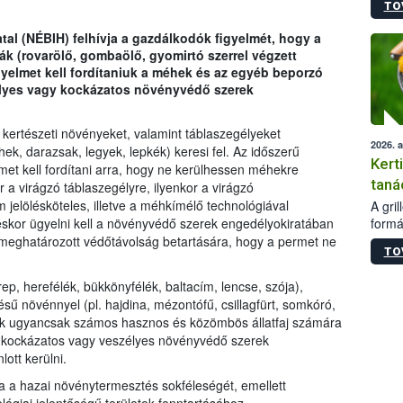
TO
módos
egész
tal (NÉBIH) felhívja a gazdálkodók figyelmét, hogy a
felha
k (rovarölő, gombaölő, gyomirtó szerrel végzett
célja
yelmet kell fordítaniuk a méhek és az egyéb beporzó
lehet
élyes vagy kockázatos növényvédő szerek
Az Or
felha
terme
 kertészeti növényeket, valamint táblaszegélyeket
2026. 
, darazsak, legyek, lepkék) keresi fel. Az időszerű
Kert
et kell fordítani arra, hogy ne kerülhessen méhekre
taná
a virágzó táblaszegélyre, ilyenkor a virágzó
jelölésköteles, illetve a méhkímélő technológiával
A gri
formá
éskor ügyelni kell a növényvédő szerek engedélyokiratában
romlá
 meghatározott védőtávolság betartására, hogy a permet ne
TO
szapo
sütög
p, herefélék, bükkönyfélék, baltacím, lencse, szója),
techni
sű növénnyel (pl. hajdina, mézontófű, csillagfürt, somkóró,
alapa
etek ugyancsak számos hasznos és közömbös állatfaj számára
higié
ra kockázatos vagy veszélyes növényvédő szerek
hőkez
ott kerülni.
tárol
Hivat
tja a hazai növénytermesztés sokféleségét, emellett
a biz