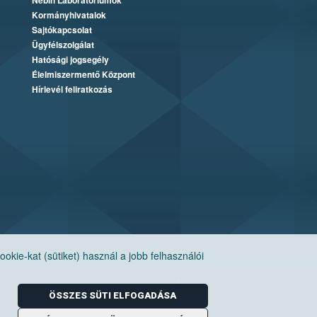
Nébih Laboratóriumok
Kormányhivatalok
Sajtókapcsolat
Ügyfélszolgálat
Hatósági jogsegély
Élelmiszermentő Központ
Hírlevél feliratkozás
ie-kat (sütiket) használ a jobb felhasználói
ÖSSZES SÜTI ELFOGADÁSA