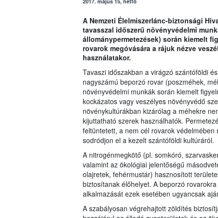
2017. május 15, hétfő
A Nemzeti Élelmiszerlánc-biztonsági Hiva
tavasszal időszerű növényvédelmi munká
állománypermetezések) során kiemelt fig
rovarok megóvására a rájuk nézve vesz
használatakor.
Tavaszi időszakban a virágzó szántóföldi és
nagyszámú beporzó rovar (poszméhek, méhek
növényvédelmi munkák során kiemelt figyelm
kockázatos vagy veszélyes növényvédő szer 
növénykultúrákban kizárólag a méhekre nem 
kijuttatható szerek használhatók. Permetez
feltüntetett, a nem cél rovarok védelmében
sodródjon el a kezelt szántóföldi kultúráról.
A nitrogénmegkötő (pl. somkóró, szarvaskere
valamint az ökológiai jelentőségű másodveté
olajretek, fehérmustár) hasznosított terül
biztosítanak élőhelyet. A beporzó rovarok
alkalmazását ezek esetében ugyancsak ajánl
A szabályosan végrehajtott zöldítés biztosí