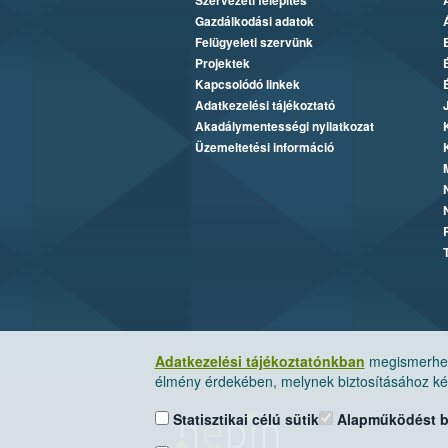
Szervezeti felépítés
Gazdálkodási adatok
Felügyeleti szervünk
Projektek
Kapcsolódó linkek
Adatkezelési tájékoztató
Akadálymentességi nyilatkozat
Üzemeltetési információ
Adatkezelési tájékoztatónkban
megismerheti
élmény érdekében, melynek biztosításához kér
Statisztikai célú sütik
Alapműködést biz