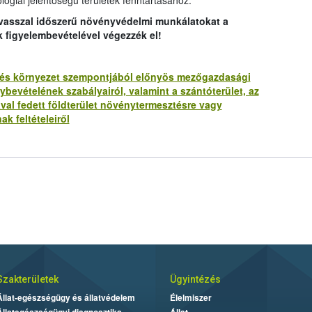
lógiai jelentőségű területek fenntartásához.
avasszal időszerű növényvédelmi munkálatokat a
k figyelembevételével végezzék el!
lat és környezet szempontjából előnyös mezőgazdasági
bevételének szabályairól, valamint a szántóterület, az
ával fedett földterület növénytermesztésre vagy
ak feltételeiről
Szakterületek
Ügyintézés
Állat-egészségügy és állatvédelem
Élelmiszer