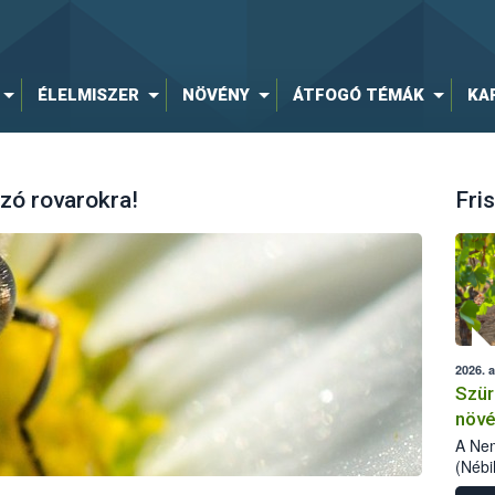
ÉLELMISZER
NÖVÉNY
ÁTFOGÓ TÉMÁK
KA
zó rovarokra!
Fris
2026. 
Szür
növé
szől
A Nem
(Nébi
Klart