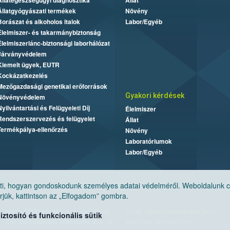
Állategészségügyi diagnosztika
Állat
Állatgyógyászati termékek
Növény
Borászat és alkoholos italok
Labor/Egyéb
Élelmiszer- és takarmánybiztonság
Élelmiszerlánc-biztonsági laborhálózat
Járványvédelem
Kiemelt ügyek, EUTR
Kockázatkezelés
Mezőgazdasági genetikai erőforrások
Gyakori kérdések
Növényvédelem
Nyilvántartási és Felügyeleti Díj
Élelmiszer
Rendszerszervezés és felügyelet
Állat
Termékpálya-ellenőrzés
Növény
Laboratóriumok
Labor/Egyéb
, hogyan gondoskodunk személyes adatai védelméről. Weboldalunk cook
jük, kattintson az „Elfogadom” gombra.
Nemzeti Élelmiszerlánc-biztonsági Hivatal
E-mail:
ugyfelszolgalat@nebih.gov.hu
tosító és funkcionális sütik
Cím: 1024 Budapest, Keleti Károly utca. 24.
Zöld szám: 06-80/263-244