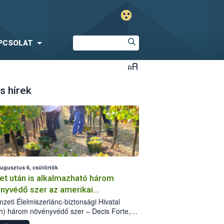
PCSOLAT
s hírek
augusztus 6, csütörtök
et után is alkalmazható három
nyvédő szer az amerikai
őkabóca ellen
zeti Élelmiszerlánc-biztonsági Hivatal
h) három növényvédő szer – Decis Forte,
an 24 EW, Oroganic – engedélyokiratát