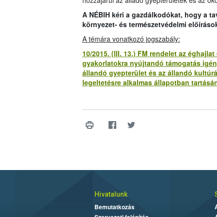
hozzájárul az álladó gyepterületek és az öko
A NÉBIH kéri a gazdálkodókat, hogy a t
környezet- és természetvédelmi előíráso
A témára vonatkozó jogszabály:
10/2015. (III. 13.) FM rendelet az éghaj
gyakorlatokra nyújtandó támogatás igény
állandó gyepterület és az állandó kultúr
legeltetésre alkalmas állapotban tartásán
Hivatalunk
Bemutatkozás