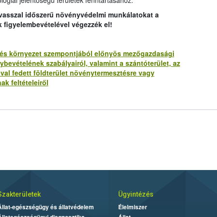
lógiai jelentőségű területek fenntartásához.
avasszal időszerű növényvédelmi munkálatokat a
k figyelembevételével végezzék el!
lat és környezet szempontjából előnyös mezőgazdasági
bevételének szabályairól, valamint a szántóterület, az
ával fedett földterület növénytermesztésre vagy
ak feltételeiről
Szakterületek
Ügyintézés
Állat-egészségügy és állatvédelem
Élelmiszer