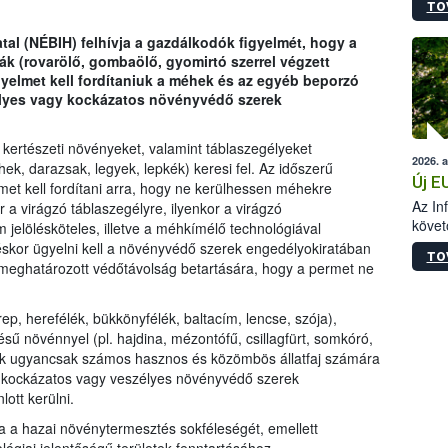
TO
szapo
sütög
tal (NÉBIH) felhívja a gazdálkodók figyelmét, hogy a
techni
k (rovarölő, gombaölő, gyomirtó szerrel végzett
alapa
yelmet kell fordítaniuk a méhek és az egyéb beporzó
higié
élyes vagy kockázatos növényvédő szerek
hőkez
tárol
Hivat
 kertészeti növényeket, valamint táblaszegélyeket
2026. 
a biz
, darazsak, legyek, lepkék) keresi fel. Az időszerű
Új E
et kell fordítani arra, hogy ne kerülhessen méhekre
Az In
a virágzó táblaszegélyre, ilyenkor a virágzó
követ
jelölésköteles, illetve a méhkímélő technológiával
szere
éskor ügyelni kell a növényvédő szerek engedélyokiratában
TO
 meghatározott védőtávolság betartására, hogy a permet ne
p, herefélék, bükkönyfélék, baltacím, lencse, szója),
sű növénnyel (pl. hajdina, mézontófű, csillagfürt, somkóró,
etek ugyancsak számos hasznos és közömbös állatfaj számára
ra kockázatos vagy veszélyes növényvédő szerek
ott kerülni.
tja a hazai növénytermesztés sokféleségét, emellett