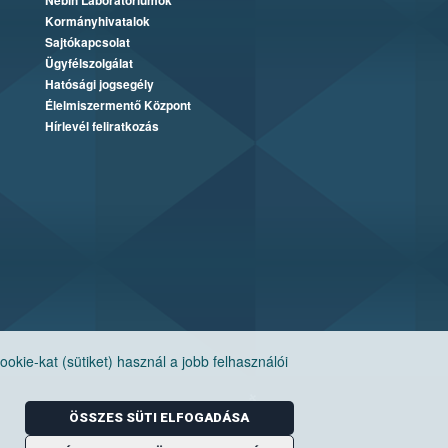
Nébih Laboratóriumok
Kormányhivatalok
Sajtókapcsolat
Ügyfélszolgálat
Hatósági jogsegély
Élelmiszermentő Központ
Hírlevél feliratkozás
ie-kat (sütiket) használ a jobb felhasználói
ÖSSZES SÜTI ELFOGADÁSA