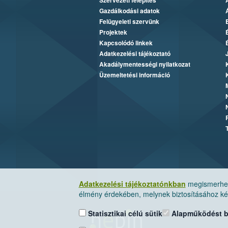
Szervezeti felépítés
Gazdálkodási adatok
Felügyeleti szervünk
Projektek
Kapcsolódó linkek
Adatkezelési tájékoztató
Akadálymentességi nyilatkozat
Üzemeltetési információ
Adatkezelési tájékoztatónkban
megismerheti
élmény érdekében, melynek biztosításához kér
Statisztikai célú sütik
Alapműködést biz