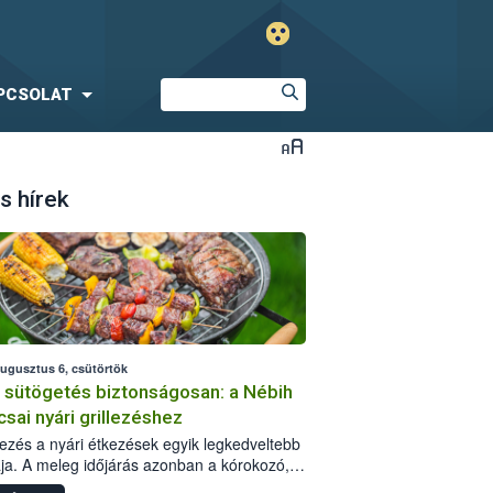
PCSOLAT
s hírek
augusztus 6, csütörtök
i sütögetés biztonságosan: a Nébih
csai nyári grillezéshez
llezés a nyári étkezések egyik legkedveltebb
ja. A meleg időjárás azonban a kórokozó,
st okozó baktériumok gyorsabb