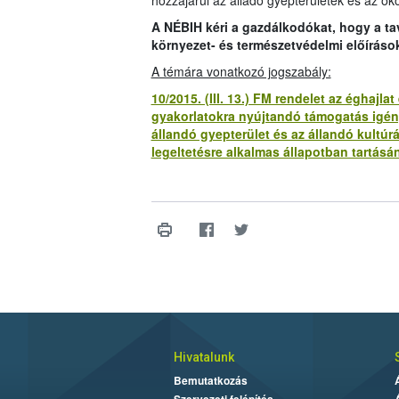
hozzájárul az álladó gyepterületek és az öko
A NÉBIH kéri a gazdálkodókat, hogy a t
környezet- és természetvédelmi előíráso
A témára vonatkozó jogszabály:
10/2015. (III. 13.) FM rendelet az éghaj
gyakorlatokra nyújtandó támogatás igény
állandó gyepterület és az állandó kultúr
legeltetésre alkalmas állapotban tartásán
Hivatalunk
Bemutatkozás