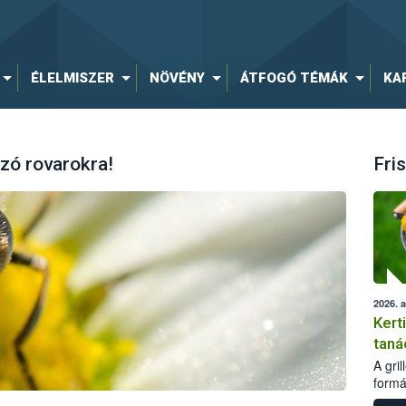
ÉLELMISZER
NÖVÉNY
ÁTFOGÓ TÉMÁK
KA
zó rovarokra!
Fris
2026. 
Kert
taná
A gri
formá
romlá