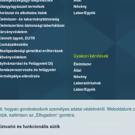
Állategészségügyi diagnosztika
Állat
Állatgyógyászati termékek
Növény
Borászat és alkoholos italok
Labor/Egyéb
Élelmiszer- és takarmánybiztonság
Élelmiszerlánc-biztonsági laborhálózat
Járványvédelem
Kiemelt ügyek, EUTR
Kockázatkezelés
Mezőgazdasági genetikai erőforrások
Gyakori kérdések
Növényvédelem
Nyilvántartási és Felügyeleti Díj
Élelmiszer
Rendszerszervezés és felügyelet
Állat
Termékpálya-ellenőrzés
Növény
Laboratóriumok
Labor/Egyéb
, hogyan gondoskodunk személyes adatai védelméről. Weboldalunk cook
jük, kattintson az „Elfogadom” gombra.
Nemzeti Élelmiszerlánc-biztonsági Hivatal
E-mail:
ugyfelszolgalat@nebih.gov.hu
tosító és funkcionális sütik
Cím: 1024 Budapest, Keleti Károly utca. 24.
Zöld szám: 06-80/263-244