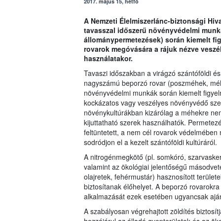
2017. május 15, hétfő
A Nemzeti Élelmiszerlánc-biztonsági Hiva
tavasszal időszerű növényvédelmi munká
állománypermetezések) során kiemelt fig
rovarok megóvására a rájuk nézve vesz
használatakor.
Tavaszi időszakban a virágzó szántóföldi és
nagyszámú beporzó rovar (poszméhek, méhek
növényvédelmi munkák során kiemelt figyelm
kockázatos vagy veszélyes növényvédő szer 
növénykultúrákban kizárólag a méhekre nem 
kijuttatható szerek használhatók. Permetez
feltüntetett, a nem cél rovarok védelmében
sodródjon el a kezelt szántóföldi kultúráról.
A nitrogénmegkötő (pl. somkóró, szarvaskere
valamint az ökológiai jelentőségű másodveté
olajretek, fehérmustár) hasznosított terül
biztosítanak élőhelyet. A beporzó rovarok
alkalmazását ezek esetében ugyancsak ajánl
A szabályosan végrehajtott zöldítés biztosí