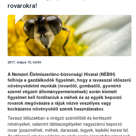
rovarokra!
2017. május 15, hétfő
A Nemzeti Élelmiszerlánc-biztonsági Hivatal (NÉBIH)
felhívja a gazdálkodók figyelmét, hogy a tavasszal időszerű
növényvédelmi munkák (rovarölő, gombaölő, gyomirtó
szerrel végzett állománypermetezések) során kiemelt
figyelmet kell fordítaniuk a méhek és az egyéb beporzó
rovarok megóvására a rájuk nézve veszélyes vagy
kockázatos növényvédő szerek használatakor.
Tavaszi időszakban a virágzó szántóföldi és kertészeti
növényeket, valamint táblaszegélyeket nagyszámú beporzó
rovar (poszméhek, méhek, darazsak, legyek, lepkék) keresi fel.