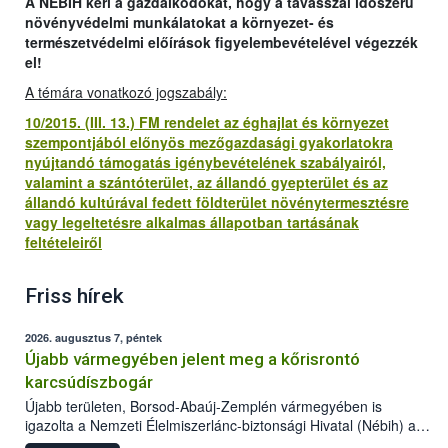
A NÉBIH kéri a gazdálkodókat, hogy a tavasszal időszerű
növényvédelmi munkálatokat a környezet- és
természetvédelmi előírások figyelembevételével végezzék
el!
A témára vonatkozó jogszabály:
10/2015. (III. 13.) FM rendelet az éghajlat és környezet
szempontjából előnyös mezőgazdasági gyakorlatokra
nyújtandó támogatás igénybevételének szabályairól,
valamint a szántóterület, az állandó gyepterület és az
állandó kultúrával fedett földterület növénytermesztésre
vagy legeltetésre alkalmas állapotban tartásának
feltételeiről
Friss hírek
2026. augusztus 7, péntek
Újabb vármegyében jelent meg a kőrisrontó
karcsúdíszbogár
Újabb területen, Borsod-Abaúj-Zemplén vármegyében is
igazolta a Nemzeti Élelmiszerlánc-biztonsági Hivatal (Nébih) a
kőrisrontó karcsúdíszbogár (Agrilus planipennis) jelenlétét. A