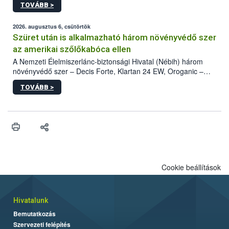
TOVÁBB >
kártevőt nem csak színcsapdában találták meg, de már fertőzött
fában is azonosították. A növényvédelmi szakemberek folytatják
az intenzív felderítést, emellett az intézkedéseket a szlovák
2026. augusztus 6, csütörtök
hatósággal is összehangolják a terjedés megállítása érdekében.
Szüret után is alkalmazható három növényvédő szer
az amerikai szőlőkabóca ellen
A Nemzeti Élelmiszerlánc-biztonsági Hivatal (Nébih) három
növényvédő szer – Decis Forte, Klartan 24 EW, Oroganic –
engedélyokiratát módosította, így azok a szüretet követően,
TOVÁBB >
egészen a vesszőérettség (BBCH 91) stádiumáig
felhasználhatóak a szőlőben. A kiterjesztések célja, hogy a korai
érésű szőlőkben is legyen lehetőség a károsító elleni további
védekezésre. Az Oroganic készítmény kis kiszerelésben kiskerti
felhasználók számára is elérhető és ökológiai termesztésben is
engedélyezett.
Cookie beállítások
Hivatalunk
Bemutatkozás
Szervezeti felépítés