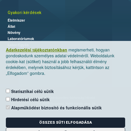
Gyakori kérdések
Élelmiszer
Állat
Növény
Laboratóriumok
Labor/Egyéb
Adatkezelési tájékoztatónkban
megismerheti, hogyan
gondoskodunk személyes adatai védelméről. Weboldalunk
cookie-kat (sütiket) használ a jobb felhasználói élmény
érdekében, melynek biztosításához kérjük, kattintson az
„Elfogadom” gombra.
Statisztikai célú sütik
Nemzeti Élelmiszerlánc-biztonsági Hivatal
Hirdetési célú sütik
Cím: 1024 Budapest, Keleti Károly utca. 24.
Alapműködést biztosító és funkcionális sütik
Levelezési cím: 1525 Budapest. Pf. 30.
ÖSSZES SÜTI ELFOGADÁSA
E-mail:
ugyfelszolgalat@nebih.gov.hu
Zöld szám: 06-80/263-244