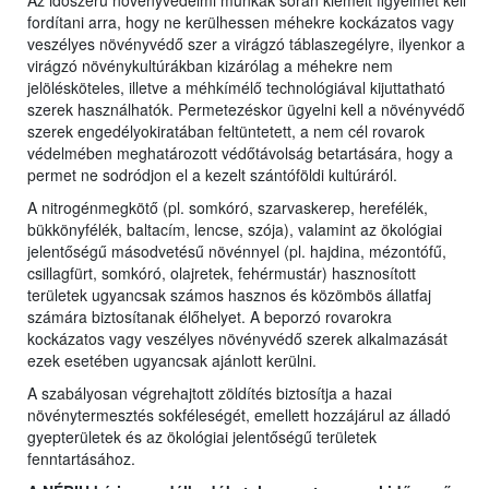
Az időszerű növényvédelmi munkák során kiemelt figyelmet kell
fordítani arra, hogy ne kerülhessen méhekre kockázatos vagy
veszélyes növényvédő szer a virágzó táblaszegélyre, ilyenkor a
virágzó növénykultúrákban kizárólag a méhekre nem
jelölésköteles, illetve a méhkímélő technológiával kijuttatható
szerek használhatók. Permetezéskor ügyelni kell a növényvédő
szerek engedélyokiratában feltüntetett, a nem cél rovarok
védelmében meghatározott védőtávolság betartására, hogy a
permet ne sodródjon el a kezelt szántóföldi kultúráról.
A nitrogénmegkötő (pl. somkóró, szarvaskerep, herefélék,
bükkönyfélék, baltacím, lencse, szója), valamint az ökológiai
jelentőségű másodvetésű növénnyel (pl. hajdina, mézontófű,
csillagfürt, somkóró, olajretek, fehérmustár) hasznosított
területek ugyancsak számos hasznos és közömbös állatfaj
számára biztosítanak élőhelyet. A beporzó rovarokra
kockázatos vagy veszélyes növényvédő szerek alkalmazását
ezek esetében ugyancsak ajánlott kerülni.
A szabályosan végrehajtott zöldítés biztosítja a hazai
növénytermesztés sokféleségét, emellett hozzájárul az álladó
gyepterületek és az ökológiai jelentőségű területek
fenntartásához.