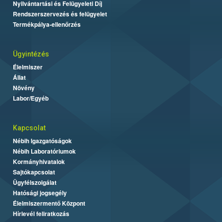
Nyilvántartási és Felügyeleti Díj
Rendszerszervezés és felügyelet
Termékpálya-ellenőrzés
Ügyintézés
Élelmiszer
Állat
Növény
Labor/Egyéb
Kapcsolat
Nébih Igazgatóságok
Nébih Laboratóriumok
Kormányhivatalok
Sajtókapcsolat
Ügyfélszolgálat
Hatósági jogsegély
Élelmiszermentő Központ
Hírlevél feliratkozás