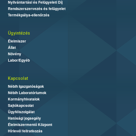
Nyilvántartási és Felügyeleti Díj
Rendszerszervezés és felügyelet
Termékpálya-ellenőrzés
Ügyintézés
Élelmiszer
Állat
Növény
Labor/Egyéb
Kapcsolat
Nébih Igazgatóságok
Nébih Laboratóriumok
Kormányhivatalok
Sajtókapcsolat
Ügyfélszolgálat
Hatósági jogsegély
Élelmiszermentő Központ
Hírlevél feliratkozás