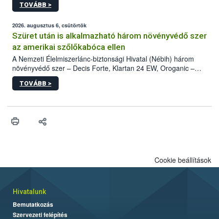
TOVÁBB >
kártevőt nem csak színcsapdában találták meg, de már fertőzött
fában is azonosították. A növényvédelmi szakemberek folytatják
az intenzív felderítést, emellett az intézkedéseket a szlovák
2026. augusztus 6, csütörtök
hatósággal is összehangolják a terjedés megállítása érdekében.
Szüret után is alkalmazható három növényvédő szer
az amerikai szőlőkabóca ellen
A Nemzeti Élelmiszerlánc-biztonsági Hivatal (Nébih) három
növényvédő szer – Decis Forte, Klartan 24 EW, Oroganic –
engedélyokiratát módosította, így azok a szüretet követően,
TOVÁBB >
egészen a vesszőérettség (BBCH 91) stádiumáig
felhasználhatóak a szőlőben. A kiterjesztések célja, hogy a korai
érésű szőlőkben is legyen lehetőség a károsító elleni további
védekezésre. Az Oroganic készítmény kis kiszerelésben kiskerti
felhasználók számára is elérhető és ökológiai termesztésben is
engedélyezett.
Cookie beállítások
Hivatalunk
Bemutatkozás
Szervezeti felépítés