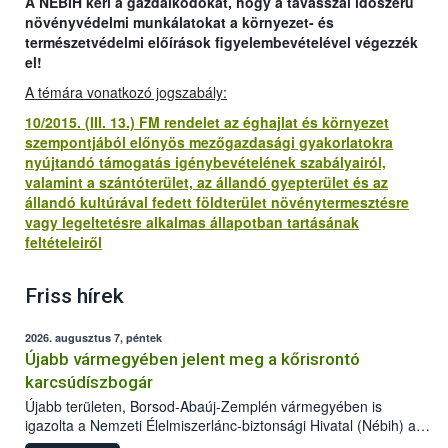
A NÉBIH kéri a gazdálkodókat, hogy a tavasszal időszerű
növényvédelmi munkálatokat a környezet- és
természetvédelmi előírások figyelembevételével végezzék
el!
A témára vonatkozó jogszabály:
10/2015. (III. 13.) FM rendelet az éghajlat és környezet
szempontjából előnyös mezőgazdasági gyakorlatokra
nyújtandó támogatás igénybevételének szabályairól,
valamint a szántóterület, az állandó gyepterület és az
állandó kultúrával fedett földterület növénytermesztésre
vagy legeltetésre alkalmas állapotban tartásának
feltételeiről
Friss hírek
2026. augusztus 7, péntek
Újabb vármegyében jelent meg a kőrisrontó
karcsúdíszbogár
Újabb területen, Borsod-Abaúj-Zemplén vármegyében is
igazolta a Nemzeti Élelmiszerlánc-biztonsági Hivatal (Nébih) a
kőrisrontó karcsúdíszbogár (Agrilus planipennis) jelenlétét. A