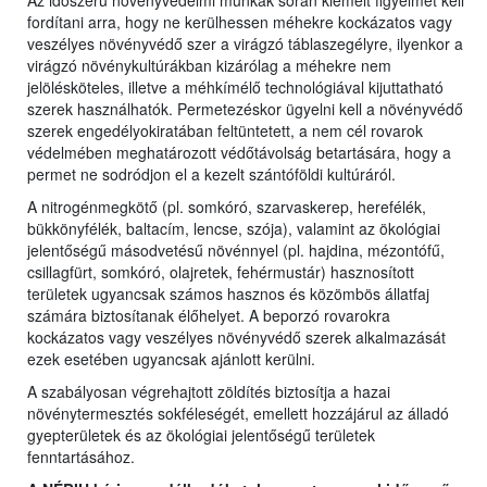
Az időszerű növényvédelmi munkák során kiemelt figyelmet kell
fordítani arra, hogy ne kerülhessen méhekre kockázatos vagy
veszélyes növényvédő szer a virágzó táblaszegélyre, ilyenkor a
virágzó növénykultúrákban kizárólag a méhekre nem
jelölésköteles, illetve a méhkímélő technológiával kijuttatható
szerek használhatók. Permetezéskor ügyelni kell a növényvédő
szerek engedélyokiratában feltüntetett, a nem cél rovarok
védelmében meghatározott védőtávolság betartására, hogy a
permet ne sodródjon el a kezelt szántóföldi kultúráról.
A nitrogénmegkötő (pl. somkóró, szarvaskerep, herefélék,
bükkönyfélék, baltacím, lencse, szója), valamint az ökológiai
jelentőségű másodvetésű növénnyel (pl. hajdina, mézontófű,
csillagfürt, somkóró, olajretek, fehérmustár) hasznosított
területek ugyancsak számos hasznos és közömbös állatfaj
számára biztosítanak élőhelyet. A beporzó rovarokra
kockázatos vagy veszélyes növényvédő szerek alkalmazását
ezek esetében ugyancsak ajánlott kerülni.
A szabályosan végrehajtott zöldítés biztosítja a hazai
növénytermesztés sokféleségét, emellett hozzájárul az álladó
gyepterületek és az ökológiai jelentőségű területek
fenntartásához.