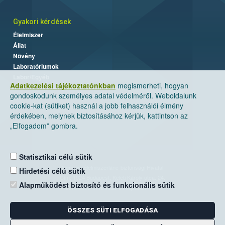
Gyakori kérdések
Élelmiszer
Állat
Növény
Laboratóriumok
Labor/Egyéb
Adatkezelési tájékoztatónkban
megismerheti, hogyan
gondoskodunk személyes adatai védelméről. Weboldalunk
cookie-kat (sütiket) használ a jobb felhasználói élmény
érdekében, melynek biztosításához kérjük, kattintson az
„Elfogadom” gombra.
Statisztikai célú sütik
Nemzeti Élelmiszerlánc-biztonsági Hivatal
Hirdetési célú sütik
Cím: 1024 Budapest, Keleti Károly utca. 24.
Alapműködést biztosító és funkcionális sütik
Levelezési cím: 1525 Budapest. Pf. 30.
ÖSSZES SÜTI ELFOGADÁSA
E-mail:
ugyfelszolgalat@nebih.gov.hu
Zöld szám: 06-80/263-244