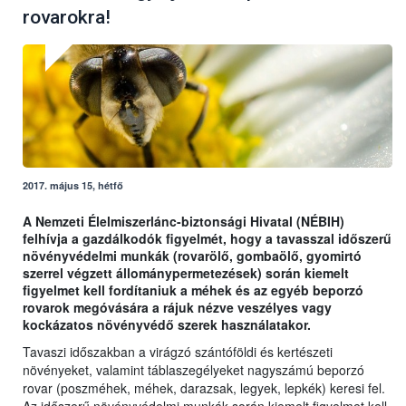
rovarokra!
2017. május 15, hétfő
A Nemzeti Élelmiszerlánc-biztonsági Hivatal (NÉBIH)
felhívja a gazdálkodók figyelmét, hogy a tavasszal időszerű
növényvédelmi munkák (rovarölő, gombaölő, gyomirtó
szerrel végzett állománypermetezések) során kiemelt
figyelmet kell fordítaniuk a méhek és az egyéb beporzó
rovarok megóvására a rájuk nézve veszélyes vagy
kockázatos növényvédő szerek használatakor.
Tavaszi időszakban a virágzó szántóföldi és kertészeti
növényeket, valamint táblaszegélyeket nagyszámú beporzó
rovar (poszméhek, méhek, darazsak, legyek, lepkék) keresi fel.