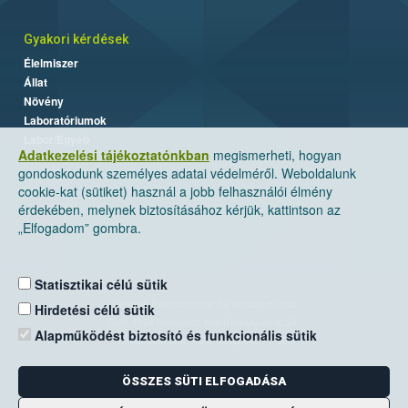
Gyakori kérdések
Élelmiszer
Állat
Növény
Laboratóriumok
Labor/Egyéb
Adatkezelési tájékoztatónkban
megismerheti, hogyan
gondoskodunk személyes adatai védelméről. Weboldalunk
cookie-kat (sütiket) használ a jobb felhasználói élmény
érdekében, melynek biztosításához kérjük, kattintson az
„Elfogadom” gombra.
Statisztikai célú sütik
Nemzeti Élelmiszerlánc-biztonsági Hivatal
Hirdetési célú sütik
Cím: 1024 Budapest, Keleti Károly utca. 24.
Alapműködést biztosító és funkcionális sütik
Levelezési cím: 1525 Budapest. Pf. 30.
ÖSSZES SÜTI ELFOGADÁSA
E-mail:
ugyfelszolgalat@nebih.gov.hu
Zöld szám: 06-80/263-244