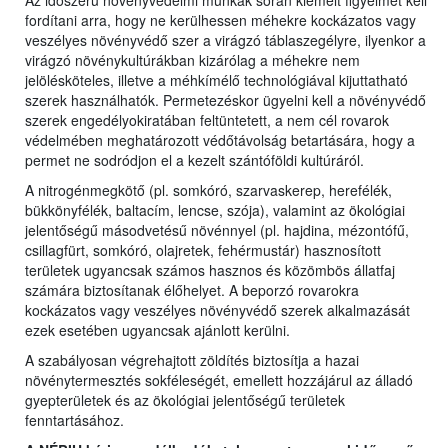
Az időszerű növényvédelmi munkák során kiemelt figyelmet kell
fordítani arra, hogy ne kerülhessen méhekre kockázatos vagy
veszélyes növényvédő szer a virágzó táblaszegélyre, ilyenkor a
virágzó növénykultúrákban kizárólag a méhekre nem
jelölésköteles, illetve a méhkímélő technológiával kijuttatható
szerek használhatók. Permetezéskor ügyelni kell a növényvédő
szerek engedélyokiratában feltüntetett, a nem cél rovarok
védelmében meghatározott védőtávolság betartására, hogy a
permet ne sodródjon el a kezelt szántóföldi kultúráról.
A nitrogénmegkötő (pl. somkóró, szarvaskerep, herefélék,
bükkönyfélék, baltacím, lencse, szója), valamint az ökológiai
jelentőségű másodvetésű növénnyel (pl. hajdina, mézontófű,
csillagfürt, somkóró, olajretek, fehérmustár) hasznosított
területek ugyancsak számos hasznos és közömbös állatfaj
számára biztosítanak élőhelyet. A beporzó rovarokra
kockázatos vagy veszélyes növényvédő szerek alkalmazását
ezek esetében ugyancsak ajánlott kerülni.
A szabályosan végrehajtott zöldítés biztosítja a hazai
növénytermesztés sokféleségét, emellett hozzájárul az álladó
gyepterületek és az ökológiai jelentőségű területek
fenntartásához.