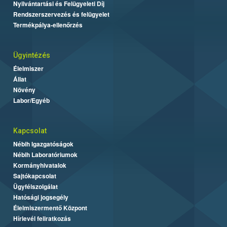
Nyilvántartási és Felügyeleti Díj
Rendszerszervezés és felügyelet
Termékpálya-ellenőrzés
Ügyintézés
Élelmiszer
Állat
Növény
Labor/Egyéb
Kapcsolat
Nébih Igazgatóságok
Nébih Laboratóriumok
Kormányhivatalok
Sajtókapcsolat
Ügyfélszolgálat
Hatósági jogsegély
Élelmiszermentő Központ
Hírlevél feliratkozás