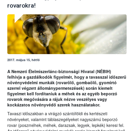
rovarokra!
2017. május 15, hétfő
A Nemzeti Élelmiszerlánc-biztonsági Hivatal (NÉBIH)
felhívja a gazdálkodók figyelmét, hogy a tavasszal időszerű
növényvédelmi munkák (rovarölő, gombaölő, gyomirtó
szerrel végzett állománypermetezések) során kiemelt
figyelmet kell fordítaniuk a méhek és az egyéb beporzó
rovarok megóvására a rájuk nézve veszélyes vagy
kockázatos növényvédő szerek használatakor.
Tavaszi időszakban a virágzó szántóföldi és kertészeti
növényeket, valamint táblaszegélyeket nagyszámú beporzó
rovar (poszméhek, méhek, darazsak, legyek, lepkék) keresi fel.