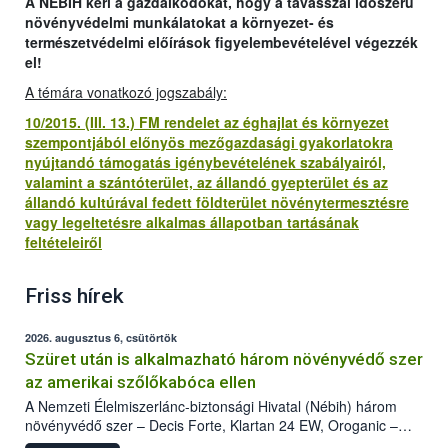
A NÉBIH kéri a gazdálkodókat, hogy a tavasszal időszerű
növényvédelmi munkálatokat a környezet- és
természetvédelmi előírások figyelembevételével végezzék
el!
A témára vonatkozó jogszabály:
10/2015. (III. 13.) FM rendelet az éghajlat és környezet
szempontjából előnyös mezőgazdasági gyakorlatokra
nyújtandó támogatás igénybevételének szabályairól,
valamint a szántóterület, az állandó gyepterület és az
állandó kultúrával fedett földterület növénytermesztésre
vagy legeltetésre alkalmas állapotban tartásának
feltételeiről
Friss hírek
2026. augusztus 6, csütörtök
Szüret után is alkalmazható három növényvédő szer
az amerikai szőlőkabóca ellen
A Nemzeti Élelmiszerlánc-biztonsági Hivatal (Nébih) három
növényvédő szer – Decis Forte, Klartan 24 EW, Oroganic –
engedélyokiratát módosította, így azok a szüretet követően,