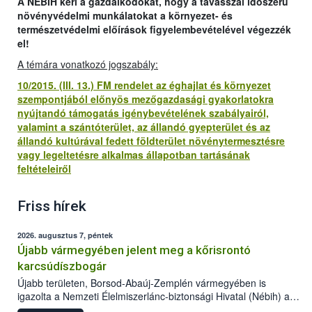
A NÉBIH kéri a gazdálkodókat, hogy a tavasszal időszerű
növényvédelmi munkálatokat a környezet- és
természetvédelmi előírások figyelembevételével végezzék
el!
A témára vonatkozó jogszabály:
10/2015. (III. 13.) FM rendelet az éghajlat és környezet
szempontjából előnyös mezőgazdasági gyakorlatokra
nyújtandó támogatás igénybevételének szabályairól,
valamint a szántóterület, az állandó gyepterület és az
állandó kultúrával fedett földterület növénytermesztésre
vagy legeltetésre alkalmas állapotban tartásának
feltételeiről
Friss hírek
2026. augusztus 7, péntek
Újabb vármegyében jelent meg a kőrisrontó
karcsúdíszbogár
Újabb területen, Borsod-Abaúj-Zemplén vármegyében is
igazolta a Nemzeti Élelmiszerlánc-biztonsági Hivatal (Nébih) a
kőrisrontó karcsúdíszbogár (Agrilus planipennis) jelenlétét. A