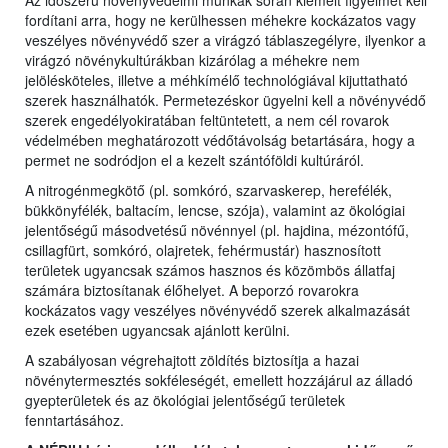
Az időszerű növényvédelmi munkák során kiemelt figyelmet kell
fordítani arra, hogy ne kerülhessen méhekre kockázatos vagy
veszélyes növényvédő szer a virágzó táblaszegélyre, ilyenkor a
virágzó növénykultúrákban kizárólag a méhekre nem
jelölésköteles, illetve a méhkímélő technológiával kijuttatható
szerek használhatók. Permetezéskor ügyelni kell a növényvédő
szerek engedélyokiratában feltüntetett, a nem cél rovarok
védelmében meghatározott védőtávolság betartására, hogy a
permet ne sodródjon el a kezelt szántóföldi kultúráról.
A nitrogénmegkötő (pl. somkóró, szarvaskerep, herefélék,
bükkönyfélék, baltacím, lencse, szója), valamint az ökológiai
jelentőségű másodvetésű növénnyel (pl. hajdina, mézontófű,
csillagfürt, somkóró, olajretek, fehérmustár) hasznosított
területek ugyancsak számos hasznos és közömbös állatfaj
számára biztosítanak élőhelyet. A beporzó rovarokra
kockázatos vagy veszélyes növényvédő szerek alkalmazását
ezek esetében ugyancsak ajánlott kerülni.
A szabályosan végrehajtott zöldítés biztosítja a hazai
növénytermesztés sokféleségét, emellett hozzájárul az álladó
gyepterületek és az ökológiai jelentőségű területek
fenntartásához.