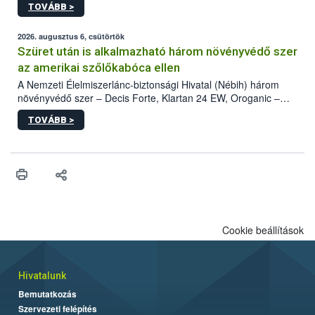
TOVÁBB >
kártevőt nem csak színcsapdában találták meg, de már fertőzött
fában is azonosították. A növényvédelmi szakemberek folytatják
az intenzív felderítést, emellett az intézkedéseket a szlovák
2026. augusztus 6, csütörtök
hatósággal is összehangolják a terjedés megállítása érdekében.
Szüret után is alkalmazható három növényvédő szer
az amerikai szőlőkabóca ellen
A Nemzeti Élelmiszerlánc-biztonsági Hivatal (Nébih) három
növényvédő szer – Decis Forte, Klartan 24 EW, Oroganic –
engedélyokiratát módosította, így azok a szüretet követően,
TOVÁBB >
egészen a vesszőérettség (BBCH 91) stádiumáig
felhasználhatóak a szőlőben. A kiterjesztések célja, hogy a korai
érésű szőlőkben is legyen lehetőség a károsító elleni további
védekezésre. Az Oroganic készítmény kis kiszerelésben kiskerti
felhasználók számára is elérhető és ökológiai termesztésben is
engedélyezett.
Cookie beállítások
Hivatalunk
Bemutatkozás
Szervezeti felépítés