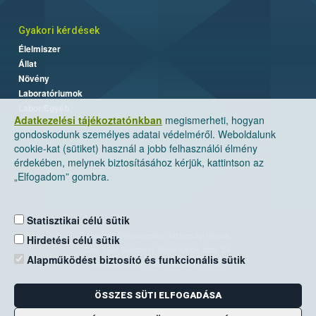
Gyakori kérdések
Élelmiszer
Állat
Növény
Laboratóriumok
Labor/Egyéb
Adatkezelési tájékoztatónkban
megismerheti, hogyan
gondoskodunk személyes adatai védelméről. Weboldalunk
cookie-kat (sütiket) használ a jobb felhasználói élmény
érdekében, melynek biztosításához kérjük, kattintson az
„Elfogadom” gombra.
Statisztikai célú sütik
Nemzeti Élelmiszerlánc-biztonsági Hivatal
Hirdetési célú sütik
Cím: 1024 Budapest, Keleti Károly utca. 24.
Alapműködést biztosító és funkcionális sütik
Levelezési cím: 1525 Budapest. Pf. 30.
ÖSSZES SÜTI ELFOGADÁSA
E-mail:
ugyfelszolgalat@nebih.gov.hu
Zöld szám: 06-80/263-244