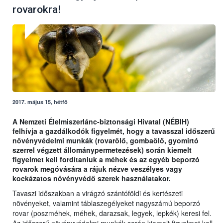
rovarokra!
2017. május 15, hétfő
A Nemzeti Élelmiszerlánc-biztonsági Hivatal (NÉBIH)
felhívja a gazdálkodók figyelmét, hogy a tavasszal időszerű
növényvédelmi munkák (rovarölő, gombaölő, gyomirtó
szerrel végzett állománypermetezések) során kiemelt
figyelmet kell fordítaniuk a méhek és az egyéb beporzó
rovarok megóvására a rájuk nézve veszélyes vagy
kockázatos növényvédő szerek használatakor.
Tavaszi időszakban a virágzó szántóföldi és kertészeti
növényeket, valamint táblaszegélyeket nagyszámú beporzó
rovar (poszméhek, méhek, darazsak, legyek, lepkék) keresi fel.