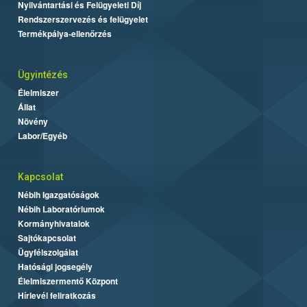
Nyilvántartási és Felügyeleti Díj
Rendszerszervezés és felügyelet
Termékpálya-ellenőrzés
Ügyintézés
Élelmiszer
Állat
Növény
Labor/Egyéb
Kapcsolat
Nébih Igazgatóságok
Nébih Laboratóriumok
Kormányhivatalok
Sajtókapcsolat
Ügyfélszolgálat
Hatósági jogsegély
Élelmiszermentő Központ
Hírlevél feliratkozás