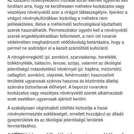
Az időszerű növényvédelmi munkák során kiemelt figyelmet kell
fordítani arra, hogy ne kerülhessen méhekre kockázatos vagy
veszélyes növényvédő szer a virágzó táblaszegélyre, ilyenkor a
virágzó növénykultúrákban kizárólag a méhekre nem
jelölésköteles, illetve a méhkímélő technológiával kijuttatható
szerek használhatók. Permetezéskor ügyelni kell a növényvédő
szerek engedélyokiratában feltüntetett, a nem cél rovarok
védelmében meghatározott védőtávolság betartására, hogy a
permet ne sodródjon el a kezelt szántóföldi kultúráról.
A nitrogénmegkötő (pl. somkóró, szarvaskerep, herefélék,
bükkönyfélék, baltacím, lencse, szója), valamint az ökológiai
jelentőségű másodvetésű növénnyel (pl. hajdina, mézontófű,
csillagfürt, somkóró, olajretek, fehérmustár) hasznosított
területek ugyancsak számos hasznos és közömbös állatfaj
számára biztosítanak élőhelyet. A beporzó rovarokra
kockázatos vagy veszélyes növényvédő szerek alkalmazását
ezek esetében ugyancsak ajánlott kerülni.
A szabályosan végrehajtott zöldítés biztosítja a hazai
növénytermesztés sokféleségét, emellett hozzájárul az álladó
gyepterületek és az ökológiai jelentőségű területek
fenntartásához.