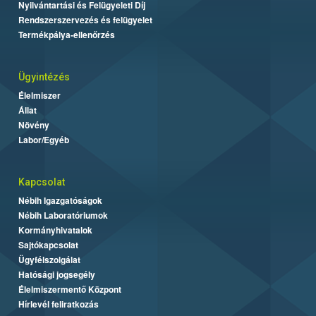
Nyilvántartási és Felügyeleti Díj
Rendszerszervezés és felügyelet
Termékpálya-ellenőrzés
Ügyintézés
Élelmiszer
Állat
Növény
Labor/Egyéb
Kapcsolat
Nébih Igazgatóságok
Nébih Laboratóriumok
Kormányhivatalok
Sajtókapcsolat
Ügyfélszolgálat
Hatósági jogsegély
Élelmiszermentő Központ
Hírlevél feliratkozás