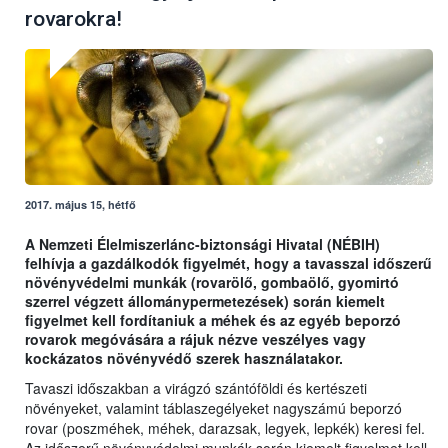
rovarokra!
2017. május 15, hétfő
A Nemzeti Élelmiszerlánc-biztonsági Hivatal (NÉBIH)
felhívja a gazdálkodók figyelmét, hogy a tavasszal időszerű
növényvédelmi munkák (rovarölő, gombaölő, gyomirtó
szerrel végzett állománypermetezések) során kiemelt
figyelmet kell fordítaniuk a méhek és az egyéb beporzó
rovarok megóvására a rájuk nézve veszélyes vagy
kockázatos növényvédő szerek használatakor.
Tavaszi időszakban a virágzó szántóföldi és kertészeti
növényeket, valamint táblaszegélyeket nagyszámú beporzó
rovar (poszméhek, méhek, darazsak, legyek, lepkék) keresi fel.