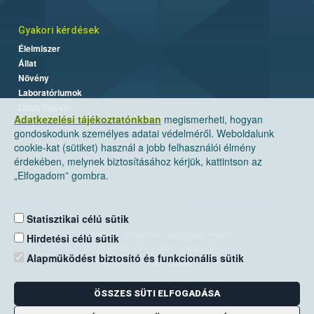
Gyakori kérdések
Élelmiszer
Állat
Növény
Laboratóriumok
Labor/Egyéb
Adatkezelési tájékoztatónkban
megismerheti, hogyan
gondoskodunk személyes adatai védelméről. Weboldalunk
cookie-kat (sütiket) használ a jobb felhasználói élmény
érdekében, melynek biztosításához kérjük, kattintson az
„Elfogadom” gombra.
Statisztikai célú sütik
Nemzeti Élelmiszerlánc-biztonsági Hivatal
Hirdetési célú sütik
Cím: 1024 Budapest, Keleti Károly utca. 24.
Alapműködést biztosító és funkcionális sütik
Levelezési cím: 1525 Budapest. Pf. 30.
ÖSSZES SÜTI ELFOGADÁSA
E-mail:
ugyfelszolgalat@nebih.gov.hu
Zöld szám: 06-80/263-244