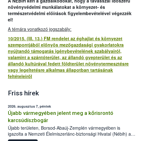
A NÉBIH kéri a gazdálkodókat, hogy a tavasszal időszerű
növényvédelmi munkálatokat a környezet- és
természetvédelmi előírások figyelembevételével végezzék
el!
A témára vonatkozó jogszabály:
10/2015. (III. 13.) FM rendelet az éghajlat és környezet
szempontjából előnyös mezőgazdasági gyakorlatokra
nyújtandó támogatás igénybevételének szabályairól,
valamint a szántóterület, az állandó gyepterület és az
állandó kultúrával fedett földterület növénytermesztésre
vagy legeltetésre alkalmas állapotban tartásának
feltételeiről
Friss hírek
2026. augusztus 7, péntek
Újabb vármegyében jelent meg a kőrisrontó
karcsúdíszbogár
Újabb területen, Borsod-Abaúj-Zemplén vármegyében is
igazolta a Nemzeti Élelmiszerlánc-biztonsági Hivatal (Nébih) a
kőrisrontó karcsúdíszbogár (Agrilus planipennis) jelenlétét. A