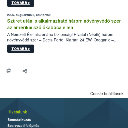
TOVÁBB >
kártevőt nem csak színcsapdában találták meg, de már fertőzött
fában is azonosították. A növényvédelmi szakemberek folytatják
az intenzív felderítést, emellett az intézkedéseket a szlovák
2026. augusztus 6, csütörtök
hatósággal is összehangolják a terjedés megállítása érdekében.
Szüret után is alkalmazható három növényvédő szer
az amerikai szőlőkabóca ellen
A Nemzeti Élelmiszerlánc-biztonsági Hivatal (Nébih) három
növényvédő szer – Decis Forte, Klartan 24 EW, Oroganic –
engedélyokiratát módosította, így azok a szüretet követően,
TOVÁBB >
egészen a vesszőérettség (BBCH 91) stádiumáig
felhasználhatóak a szőlőben. A kiterjesztések célja, hogy a korai
érésű szőlőkben is legyen lehetőség a károsító elleni további
védekezésre. Az Oroganic készítmény kis kiszerelésben kiskerti
felhasználók számára is elérhető és ökológiai termesztésben is
engedélyezett.
Cookie beállítások
Hivatalunk
Bemutatkozás
Szervezeti felépítés