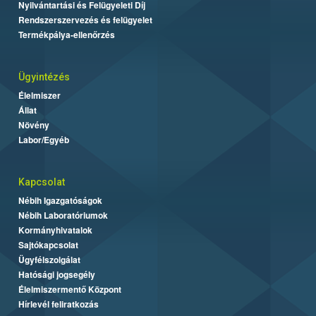
Nyilvántartási és Felügyeleti Díj
Rendszerszervezés és felügyelet
Termékpálya-ellenőrzés
Ügyintézés
Élelmiszer
Állat
Növény
Labor/Egyéb
Kapcsolat
Nébih Igazgatóságok
Nébih Laboratóriumok
Kormányhivatalok
Sajtókapcsolat
Ügyfélszolgálat
Hatósági jogsegély
Élelmiszermentő Központ
Hírlevél feliratkozás