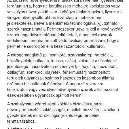
Az időszerű növényvédelmi munkák során kiemelt figyelmet kell
fordítani arra, hogy ne kerülhessen méhekre kockázatos vagy
veszélyes növényvédő szer a virágzó táblaszegélyre, ilyenkor a
virágzó növénykultúrákban kizárólag a méhekre nem
jelölésköteles, illetve a méhkímélő technológiával kijuttatható
szerek használhatók. Permetezéskor ügyelni kell a növényvédő
szerek engedélyokiratában feltüntetett, a nem cél rovarok
védelmében meghatározott védőtávolság betartására, hogy a
permet ne sodródjon el a kezelt szántóföldi kultúráról.
A nitrogénmegkötő (pl. somkóró, szarvaskerep, herefélék,
bükkönyfélék, baltacím, lencse, szója), valamint az ökológiai
jelentőségű másodvetésű növénnyel (pl. hajdina, mézontófű,
csillagfürt, somkóró, olajretek, fehérmustár) hasznosított
területek ugyancsak számos hasznos és közömbös állatfaj
számára biztosítanak élőhelyet. A beporzó rovarokra
kockázatos vagy veszélyes növényvédő szerek alkalmazását
ezek esetében ugyancsak ajánlott kerülni.
A szabályosan végrehajtott zöldítés biztosítja a hazai
növénytermesztés sokféleségét, emellett hozzájárul az álladó
gyepterületek és az ökológiai jelentőségű területek
fenntartásához.