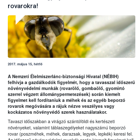
rovarokra!
2017. május 15, hétfő
A Nemzeti Élelmiszerlánc-biztonsági Hivatal (NÉBIH)
felhívja a gazdálkodók figyelmét, hogy a tavasszal időszerű
növényvédelmi munkák (rovarölő, gombaölő, gyomirtó
szerrel végzett állománypermetezések) során kiemelt
figyelmet kell fordítaniuk a méhek és az egyéb beporzó
rovarok megóvására a rájuk nézve veszélyes vagy
kockázatos növényvédő szerek használatakor.
Tavaszi időszakban a virágzó szántóföldi és kertészeti
növényeket, valamint táblaszegélyeket nagyszámú beporzó
rovar (poszméhek, méhek, darazsak, legyek, lepkék) keresi fel.