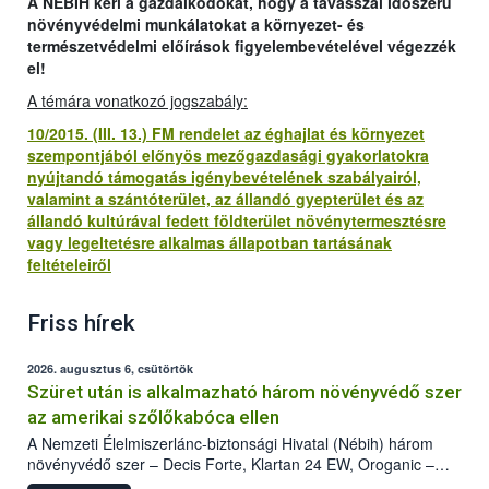
A NÉBIH kéri a gazdálkodókat, hogy a tavasszal időszerű
növényvédelmi munkálatokat a környezet- és
természetvédelmi előírások figyelembevételével végezzék
el!
A témára vonatkozó jogszabály:
10/2015. (III. 13.) FM rendelet az éghajlat és környezet
szempontjából előnyös mezőgazdasági gyakorlatokra
nyújtandó támogatás igénybevételének szabályairól,
valamint a szántóterület, az állandó gyepterület és az
állandó kultúrával fedett földterület növénytermesztésre
vagy legeltetésre alkalmas állapotban tartásának
feltételeiről
Friss hírek
2026. augusztus 6, csütörtök
Szüret után is alkalmazható három növényvédő szer
az amerikai szőlőkabóca ellen
A Nemzeti Élelmiszerlánc-biztonsági Hivatal (Nébih) három
növényvédő szer – Decis Forte, Klartan 24 EW, Oroganic –
engedélyokiratát módosította, így azok a szüretet követően,