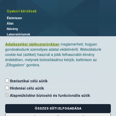
Gyakori kérdések
Élelmiszer
Állat
Növény
Laboratóriumok
Labor/Egyéb
Adatkezelési tájékoztatónkban
megismerheti, hogyan
gondoskodunk személyes adatai védelméről. Weboldalunk
cookie-kat (sütiket) használ a jobb felhasználói élmény
érdekében, melynek biztosításához kérjük, kattintson az
„Elfogadom” gombra.
Statisztikai célú sütik
Nemzeti Élelmiszerlánc-biztonsági Hivatal
Hirdetési célú sütik
Cím: 1024 Budapest, Keleti Károly utca. 24.
Alapműködést biztosító és funkcionális sütik
Levelezési cím: 1525 Budapest. Pf. 30.
ÖSSZES SÜTI ELFOGADÁSA
E-mail:
ugyfelszolgalat@nebih.gov.hu
Zöld szám: 06-80/263-244