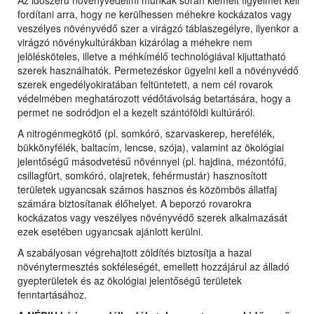
Az időszerű növényvédelmi munkák során kiemelt figyelmet kell
fordítani arra, hogy ne kerülhessen méhekre kockázatos vagy
veszélyes növényvédő szer a virágzó táblaszegélyre, ilyenkor a
virágzó növénykultúrákban kizárólag a méhekre nem
jelölésköteles, illetve a méhkímélő technológiával kijuttatható
szerek használhatók. Permetezéskor ügyelni kell a növényvédő
szerek engedélyokiratában feltüntetett, a nem cél rovarok
védelmében meghatározott védőtávolság betartására, hogy a
permet ne sodródjon el a kezelt szántóföldi kultúráról.
A nitrogénmegkötő (pl. somkóró, szarvaskerep, herefélék,
bükkönyfélék, baltacím, lencse, szója), valamint az ökológiai
jelentőségű másodvetésű növénnyel (pl. hajdina, mézontófű,
csillagfürt, somkóró, olajretek, fehérmustár) hasznosított
területek ugyancsak számos hasznos és közömbös állatfaj
számára biztosítanak élőhelyet. A beporzó rovarokra
kockázatos vagy veszélyes növényvédő szerek alkalmazását
ezek esetében ugyancsak ajánlott kerülni.
A szabályosan végrehajtott zöldítés biztosítja a hazai
növénytermesztés sokféleségét, emellett hozzájárul az álladó
gyepterületek és az ökológiai jelentőségű területek
fenntartásához.