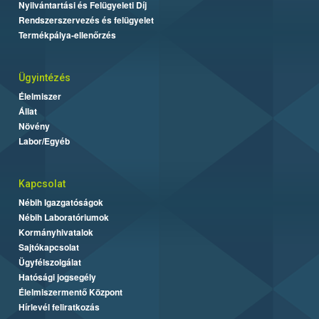
Nyilvántartási és Felügyeleti Díj
Rendszerszervezés és felügyelet
Termékpálya-ellenőrzés
Ügyintézés
Élelmiszer
Állat
Növény
Labor/Egyéb
Kapcsolat
Nébih Igazgatóságok
Nébih Laboratóriumok
Kormányhivatalok
Sajtókapcsolat
Ügyfélszolgálat
Hatósági jogsegély
Élelmiszermentő Központ
Hírlevél feliratkozás