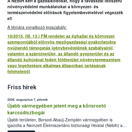
A NÉBIH kéri a gazdálkodókat, hogy a tavasszal időszerű
növényvédelmi munkálatokat a környezet- és
természetvédelmi előírások figyelembevételével végezzék
el!
A témára vonatkozó jogszabály:
10/2015. (III. 13.) FM rendelet az éghajlat és környezet
szempontjából előnyös mezőgazdasági gyakorlatokra
nyújtandó támogatás igénybevételének szabályairól,
valamint a szántóterület, az állandó gyepterület és az
állandó kultúrával fedett földterület növénytermesztésre
vagy legeltetésre alkalmas állapotban tartásának
feltételeiről
Friss hírek
2026. augusztus 7, péntek
Újabb vármegyében jelent meg a kőrisrontó
karcsúdíszbogár
Újabb területen, Borsod-Abaúj-Zemplén vármegyében is
igazolta a Nemzeti Élelmiszerlánc-biztonsági Hivatal (Nébih) a
kőrisrontó karcsúdíszbogár (Agrilus planipennis) jelenlétét. A