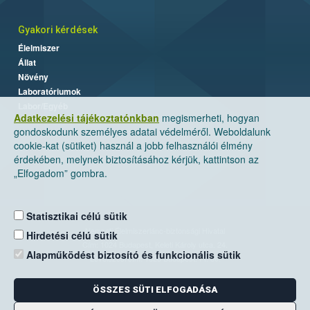
Gyakori kérdések
Élelmiszer
Állat
Növény
Laboratóriumok
Labor/Egyéb
Adatkezelési tájékoztatónkban
megismerheti, hogyan
gondoskodunk személyes adatai védelméről. Weboldalunk
cookie-kat (sütiket) használ a jobb felhasználói élmény
érdekében, melynek biztosításához kérjük, kattintson az
„Elfogadom” gombra.
Statisztikai célú sütik
Nemzeti Élelmiszerlánc-biztonsági Hivatal
Hirdetési célú sütik
Cím: 1024 Budapest, Keleti Károly utca. 24.
Alapműködést biztosító és funkcionális sütik
Levelezési cím: 1525 Budapest. Pf. 30.
ÖSSZES SÜTI ELFOGADÁSA
E-mail:
ugyfelszolgalat@nebih.gov.hu
Zöld szám: 06-80/263-244