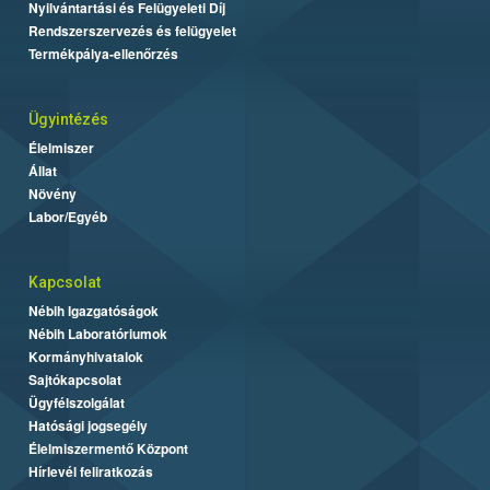
Nyilvántartási és Felügyeleti Díj
Rendszerszervezés és felügyelet
Termékpálya-ellenőrzés
Ügyintézés
Élelmiszer
Állat
Növény
Labor/Egyéb
Kapcsolat
Nébih Igazgatóságok
Nébih Laboratóriumok
Kormányhivatalok
Sajtókapcsolat
Ügyfélszolgálat
Hatósági jogsegély
Élelmiszermentő Központ
Hírlevél feliratkozás