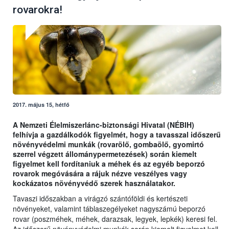
rovarokra!
2017. május 15, hétfő
A Nemzeti Élelmiszerlánc-biztonsági Hivatal (NÉBIH)
felhívja a gazdálkodók figyelmét, hogy a tavasszal időszerű
növényvédelmi munkák (rovarölő, gombaölő, gyomirtó
szerrel végzett állománypermetezések) során kiemelt
figyelmet kell fordítaniuk a méhek és az egyéb beporzó
rovarok megóvására a rájuk nézve veszélyes vagy
kockázatos növényvédő szerek használatakor.
Tavaszi időszakban a virágzó szántóföldi és kertészeti
növényeket, valamint táblaszegélyeket nagyszámú beporzó
rovar (poszméhek, méhek, darazsak, legyek, lepkék) keresi fel.