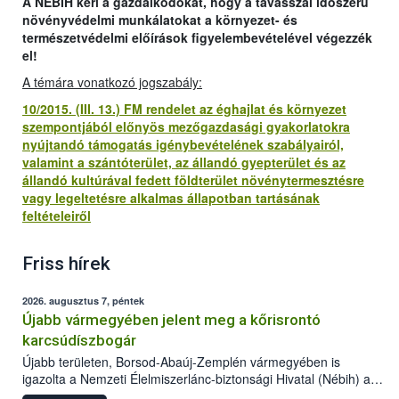
A NÉBIH kéri a gazdálkodókat, hogy a tavasszal időszerű
növényvédelmi munkálatokat a környezet- és
természetvédelmi előírások figyelembevételével végezzék
el!
A témára vonatkozó jogszabály:
10/2015. (III. 13.) FM rendelet az éghajlat és környezet
szempontjából előnyös mezőgazdasági gyakorlatokra
nyújtandó támogatás igénybevételének szabályairól,
valamint a szántóterület, az állandó gyepterület és az
állandó kultúrával fedett földterület növénytermesztésre
vagy legeltetésre alkalmas állapotban tartásának
feltételeiről
Friss hírek
2026. augusztus 7, péntek
Újabb vármegyében jelent meg a kőrisrontó
karcsúdíszbogár
Újabb területen, Borsod-Abaúj-Zemplén vármegyében is
igazolta a Nemzeti Élelmiszerlánc-biztonsági Hivatal (Nébih) a
kőrisrontó karcsúdíszbogár (Agrilus planipennis) jelenlétét. A