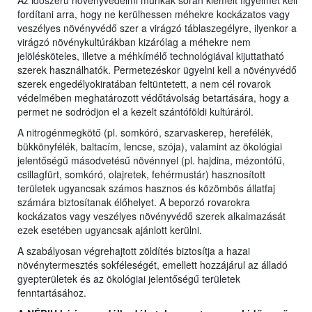
Az időszerű növényvédelmi munkák során kiemelt figyelmet kell
fordítani arra, hogy ne kerülhessen méhekre kockázatos vagy
veszélyes növényvédő szer a virágzó táblaszegélyre, ilyenkor a
virágzó növénykultúrákban kizárólag a méhekre nem
jelölésköteles, illetve a méhkímélő technológiával kijuttatható
szerek használhatók. Permetezéskor ügyelni kell a növényvédő
szerek engedélyokiratában feltüntetett, a nem cél rovarok
védelmében meghatározott védőtávolság betartására, hogy a
permet ne sodródjon el a kezelt szántóföldi kultúráról.
A nitrogénmegkötő (pl. somkóró, szarvaskerep, herefélék,
bükkönyfélék, baltacím, lencse, szója), valamint az ökológiai
jelentőségű másodvetésű növénnyel (pl. hajdina, mézontófű,
csillagfürt, somkóró, olajretek, fehérmustár) hasznosított
területek ugyancsak számos hasznos és közömbös állatfaj
számára biztosítanak élőhelyet. A beporzó rovarokra
kockázatos vagy veszélyes növényvédő szerek alkalmazását
ezek esetében ugyancsak ajánlott kerülni.
A szabályosan végrehajtott zöldítés biztosítja a hazai
növénytermesztés sokféleségét, emellett hozzájárul az álladó
gyepterületek és az ökológiai jelentőségű területek
fenntartásához.