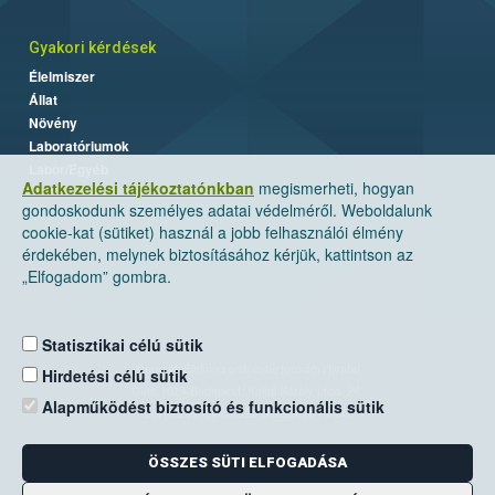
Gyakori kérdések
Élelmiszer
Állat
Növény
Laboratóriumok
Labor/Egyéb
Adatkezelési tájékoztatónkban
megismerheti, hogyan
gondoskodunk személyes adatai védelméről. Weboldalunk
cookie-kat (sütiket) használ a jobb felhasználói élmény
érdekében, melynek biztosításához kérjük, kattintson az
„Elfogadom” gombra.
Statisztikai célú sütik
Nemzeti Élelmiszerlánc-biztonsági Hivatal
Hirdetési célú sütik
Cím: 1024 Budapest, Keleti Károly utca. 24.
Alapműködést biztosító és funkcionális sütik
Levelezési cím: 1525 Budapest. Pf. 30.
ÖSSZES SÜTI ELFOGADÁSA
E-mail:
ugyfelszolgalat@nebih.gov.hu
Zöld szám: 06-80/263-244