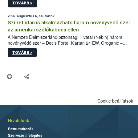
TOVÁBB >
kártevőt nem csak színcsapdában találták meg, de már fertőzött
fában is azonosították. A növényvédelmi szakemberek folytatják
az intenzív felderítést, emellett az intézkedéseket a szlovák
2026. augusztus 6, csütörtök
hatósággal is összehangolják a terjedés megállítása érdekében.
Szüret után is alkalmazható három növényvédő szer
az amerikai szőlőkabóca ellen
A Nemzeti Élelmiszerlánc-biztonsági Hivatal (Nébih) három
növényvédő szer – Decis Forte, Klartan 24 EW, Oroganic –
engedélyokiratát módosította, így azok a szüretet követően,
TOVÁBB >
egészen a vesszőérettség (BBCH 91) stádiumáig
felhasználhatóak a szőlőben. A kiterjesztések célja, hogy a korai
érésű szőlőkben is legyen lehetőség a károsító elleni további
védekezésre. Az Oroganic készítmény kis kiszerelésben kiskerti
felhasználók számára is elérhető és ökológiai termesztésben is
engedélyezett.
Cookie beállítások
Hivatalunk
Bemutatkozás
Szervezeti felépítés