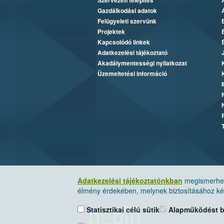
Szervezeti felépítés
Gazdálkodási adatok
Felügyeleti szervünk
Projektek
Kapcsolódó linkek
Adatkezelési tájékoztató
Akadálymentességi nyilatkozat
Üzemeltetési információ
Adatkezelési tájékoztatónkban
megismerheti
élmény érdekében, melynek biztosításához kér
Statisztikai célú sütik
Alapműködést biz