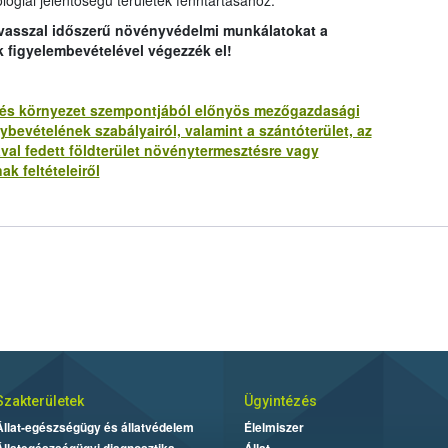
lógiai jelentőségű területek fenntartásához.
avasszal időszerű növényvédelmi munkálatokat a
k figyelembevételével végezzék el!
lat és környezet szempontjából előnyös mezőgazdasági
bevételének szabályairól, valamint a szántóterület, az
ával fedett földterület növénytermesztésre vagy
ak feltételeiről
Szakterületek
Ügyintézés
Állat-egészségügy és állatvédelem
Élelmiszer