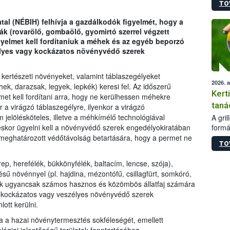
TO
módos
egész
tal (NÉBIH) felhívja a gazdálkodók figyelmét, hogy a
felha
k (rovarölő, gombaölő, gyomirtó szerrel végzett
célja
yelmet kell fordítaniuk a méhek és az egyéb beporzó
lehet
élyes vagy kockázatos növényvédő szerek
Az Or
felha
terme
 kertészeti növényeket, valamint táblaszegélyeket
2026. 
, darazsak, legyek, lepkék) keresi fel. Az időszerű
Kert
et kell fordítani arra, hogy ne kerülhessen méhekre
taná
a virágzó táblaszegélyre, ilyenkor a virágzó
jelölésköteles, illetve a méhkímélő technológiával
A gri
formá
éskor ügyelni kell a növényvédő szerek engedélyokiratában
romlá
 meghatározott védőtávolság betartására, hogy a permet ne
TO
szapo
sütög
p, herefélék, bükkönyfélék, baltacím, lencse, szója),
techni
sű növénnyel (pl. hajdina, mézontófű, csillagfürt, somkóró,
alapa
etek ugyancsak számos hasznos és közömbös állatfaj számára
higié
ra kockázatos vagy veszélyes növényvédő szerek
hőkez
ott kerülni.
tárol
Hivat
tja a hazai növénytermesztés sokféleségét, emellett
a biz