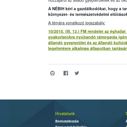
hozzájárul az álladó gyepterületek és az öko
A NÉBIH kéri a gazdálkodókat, hogy a t
környezet- és természetvédelmi előíráso
A témára vonatkozó jogszabály:
10/2015. (III. 13.) FM rendelet az éghaj
gyakorlatokra nyújtandó támogatás igény
állandó gyepterület és az állandó kultúr
legeltetésre alkalmas állapotban tartásán
Hivatalunk
Bemutatkozás