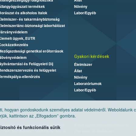
Állategészségügyi diagnosztika
Állat
Állatgyógyászati termékek
Növény
Borászat és alkoholos italok
Labor/Egyéb
Élelmiszer- és takarmánybiztonság
Élelmiszerlánc-biztonsági laborhálózat
Járványvédelem
Kiemelt ügyek, EUTR
Kockázatkezelés
Mezőgazdasági genetikai erőforrások
Gyakori kérdések
Növényvédelem
Nyilvántartási és Felügyeleti Díj
Élelmiszer
Rendszerszervezés és felügyelet
Állat
Termékpálya-ellenőrzés
Növény
Laboratóriumok
Labor/Egyéb
, hogyan gondoskodunk személyes adatai védelméről. Weboldalunk cook
jük, kattintson az „Elfogadom” gombra.
Nemzeti Élelmiszerlánc-biztonsági Hivatal
E-mail:
ugyfelszolgalat@nebih.gov.hu
tosító és funkcionális sütik
Cím: 1024 Budapest, Keleti Károly utca. 24.
Zöld szám: 06-80/263-244