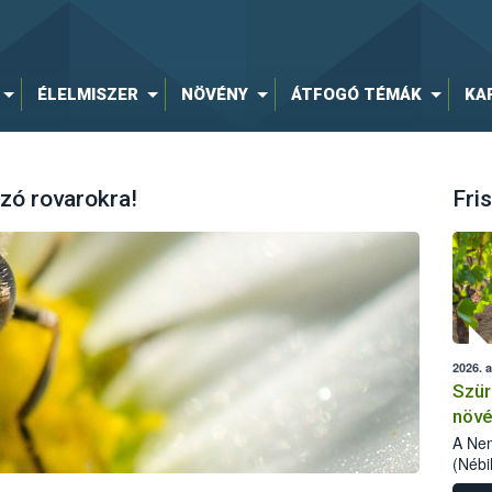
ÉLELMISZER
NÖVÉNY
ÁTFOGÓ TÉMÁK
KA
zó rovarokra!
Fris
2026. 
Szür
növé
szől
A Nem
(Nébi
Klart