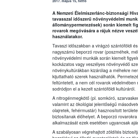
2017. május 15, hétfő
A Nemzeti Élelmiszerlánc-biztonsági Hiva
tavasszal időszerű növényvédelmi munká
állománypermetezések) során kiemelt fig
rovarok megóvására a rájuk nézve vesz
használatakor.
Tavaszi időszakban a virágzó szántóföldi és
nagyszámú beporzó rovar (poszméhek, méhek
növényvédelmi munkák során kiemelt figyelm
kockázatos vagy veszélyes növényvédő szer 
növénykultúrákban kizárólag a méhekre nem 
kijuttatható szerek használhatók. Permetez
feltüntetett, a nem cél rovarok védelmében
sodródjon el a kezelt szántóföldi kultúráról.
A nitrogénmegkötő (pl. somkóró, szarvaskere
valamint az ökológiai jelentőségű másodveté
olajretek, fehérmustár) hasznosított terül
biztosítanak élőhelyet. A beporzó rovarok
alkalmazását ezek esetében ugyancsak ajánl
A szabályosan végrehajtott zöldítés biztosí