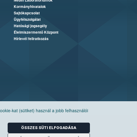
Nébih Laboratóriumok
Kormányhivatalok
Sajtókapcsolat
Ügyfélszolgálat
Hatósági jogsegély
Élelmiszermentő Központ
Hírlevél feliratkozás
ie-kat (sütiket) használ a jobb felhasználói
ÖSSZES SÜTI ELFOGADÁSA