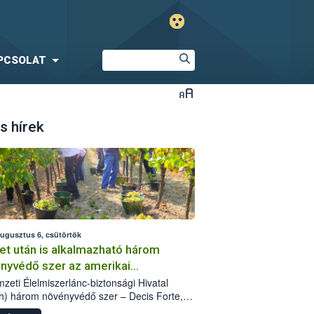
PCSOLAT
s hírek
augusztus 6, csütörtök
et után is alkalmazható három
nyvédő szer az amerikai
őkabóca ellen
zeti Élelmiszerlánc-biztonsági Hivatal
h) három növényvédő szer – Decis Forte,
an 24 EW, Oroganic – engedélyokiratát