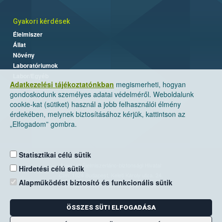
Gyakori kérdések
Élelmiszer
Állat
Növény
Laboratóriumok
Labor/Egyéb
Adatkezelési tájékoztatónkban
megismerheti, hogyan
gondoskodunk személyes adatai védelméről. Weboldalunk
cookie-kat (sütiket) használ a jobb felhasználói élmény
érdekében, melynek biztosításához kérjük, kattintson az
„Elfogadom” gombra.
Statisztikai célú sütik
Nemzeti Élelmiszerlánc-biztonsági Hivatal
Hirdetési célú sütik
Cím: 1024 Budapest, Keleti Károly utca. 24.
Alapműködést biztosító és funkcionális sütik
Levelezési cím: 1525 Budapest. Pf. 30.
ÖSSZES SÜTI ELFOGADÁSA
E-mail:
ugyfelszolgalat@nebih.gov.hu
Zöld szám: 06-80/263-244