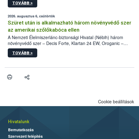
TOVÁBB >
kártevőt nem csak színcsapdában találták meg, de már fertőzött
fában is azonosították. A növényvédelmi szakemberek folytatják
az intenzív felderítést, emellett az intézkedéseket a szlovák
2026. augusztus 6, csütörtök
hatósággal is összehangolják a terjedés megállítása érdekében.
Szüret után is alkalmazható három növényvédő szer
az amerikai szőlőkabóca ellen
A Nemzeti Élelmiszerlánc-biztonsági Hivatal (Nébih) három
növényvédő szer – Decis Forte, Klartan 24 EW, Oroganic –
engedélyokiratát módosította, így azok a szüretet követően,
TOVÁBB >
egészen a vesszőérettség (BBCH 91) stádiumáig
felhasználhatóak a szőlőben. A kiterjesztések célja, hogy a korai
érésű szőlőkben is legyen lehetőség a károsító elleni további
védekezésre. Az Oroganic készítmény kis kiszerelésben kiskerti
felhasználók számára is elérhető és ökológiai termesztésben is
engedélyezett.
Cookie beállítások
Hivatalunk
Bemutatkozás
Szervezeti felépítés