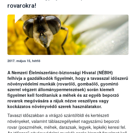
rovarokra!
2017. május 15, hétfő
A Nemzeti Élelmiszerlánc-biztonsági Hivatal (NÉBIH)
felhívja a gazdálkodók figyelmét, hogy a tavasszal időszerű
növényvédelmi munkák (rovarölő, gombaölő, gyomirtó
szerrel végzett állománypermetezések) során kiemelt
figyelmet kell fordítaniuk a méhek és az egyéb beporzó
rovarok megóvására a rájuk nézve veszélyes vagy
kockázatos növényvédő szerek használatakor.
Tavaszi időszakban a virágzó szántóföldi és kertészeti
növényeket, valamint táblaszegélyeket nagyszámú beporzó
rovar (poszméhek, méhek, darazsak, legyek, lepkék) keresi fel.