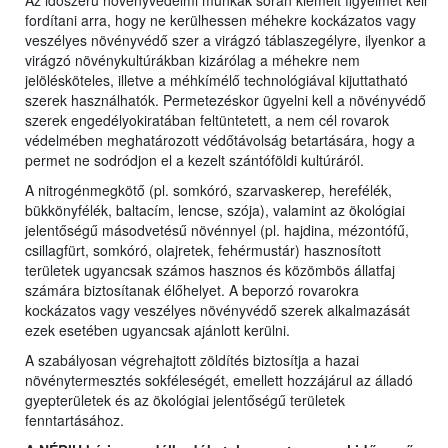
Az időszerű növényvédelmi munkák során kiemelt figyelmet kell
fordítani arra, hogy ne kerülhessen méhekre kockázatos vagy
veszélyes növényvédő szer a virágzó táblaszegélyre, ilyenkor a
virágzó növénykultúrákban kizárólag a méhekre nem
jelölésköteles, illetve a méhkímélő technológiával kijuttatható
szerek használhatók. Permetezéskor ügyelni kell a növényvédő
szerek engedélyokiratában feltüntetett, a nem cél rovarok
védelmében meghatározott védőtávolság betartására, hogy a
permet ne sodródjon el a kezelt szántóföldi kultúráról.
A nitrogénmegkötő (pl. somkóró, szarvaskerep, herefélék,
bükkönyfélék, baltacím, lencse, szója), valamint az ökológiai
jelentőségű másodvetésű növénnyel (pl. hajdina, mézontófű,
csillagfürt, somkóró, olajretek, fehérmustár) hasznosított
területek ugyancsak számos hasznos és közömbös állatfaj
számára biztosítanak élőhelyet. A beporzó rovarokra
kockázatos vagy veszélyes növényvédő szerek alkalmazását
ezek esetében ugyancsak ajánlott kerülni.
A szabályosan végrehajtott zöldítés biztosítja a hazai
növénytermesztés sokféleségét, emellett hozzájárul az álladó
gyepterületek és az ökológiai jelentőségű területek
fenntartásához.