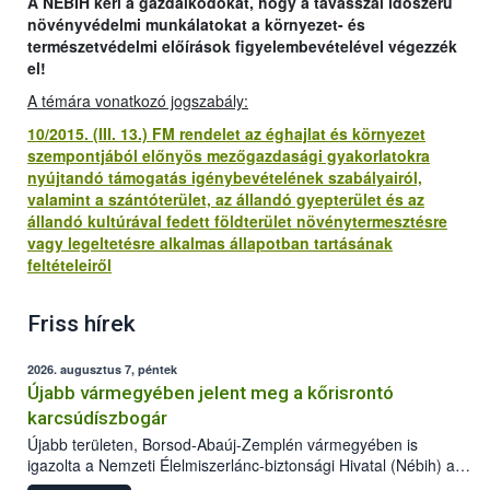
A NÉBIH kéri a gazdálkodókat, hogy a tavasszal időszerű
növényvédelmi munkálatokat a környezet- és
természetvédelmi előírások figyelembevételével végezzék
el!
A témára vonatkozó jogszabály:
10/2015. (III. 13.) FM rendelet az éghajlat és környezet
szempontjából előnyös mezőgazdasági gyakorlatokra
nyújtandó támogatás igénybevételének szabályairól,
valamint a szántóterület, az állandó gyepterület és az
állandó kultúrával fedett földterület növénytermesztésre
vagy legeltetésre alkalmas állapotban tartásának
feltételeiről
Friss hírek
2026. augusztus 7, péntek
Újabb vármegyében jelent meg a kőrisrontó
karcsúdíszbogár
Újabb területen, Borsod-Abaúj-Zemplén vármegyében is
igazolta a Nemzeti Élelmiszerlánc-biztonsági Hivatal (Nébih) a
kőrisrontó karcsúdíszbogár (Agrilus planipennis) jelenlétét. A