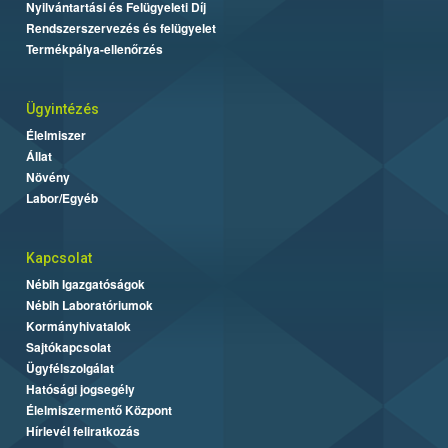
Nyilvántartási és Felügyeleti Díj
Rendszerszervezés és felügyelet
Termékpálya-ellenőrzés
Ügyintézés
Élelmiszer
Állat
Növény
Labor/Egyéb
Kapcsolat
Nébih Igazgatóságok
Nébih Laboratóriumok
Kormányhivatalok
Sajtókapcsolat
Ügyfélszolgálat
Hatósági jogsegély
Élelmiszermentő Központ
Hírlevél feliratkozás