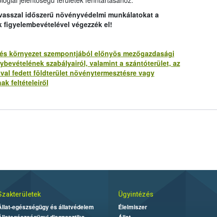
lógiai jelentőségű területek fenntartásához.
avasszal időszerű növényvédelmi munkálatokat a
k figyelembevételével végezzék el!
lat és környezet szempontjából előnyös mezőgazdasági
bevételének szabályairól, valamint a szántóterület, az
ával fedett földterület növénytermesztésre vagy
ak feltételeiről
Szakterületek
Ügyintézés
Állat-egészségügy és állatvédelem
Élelmiszer