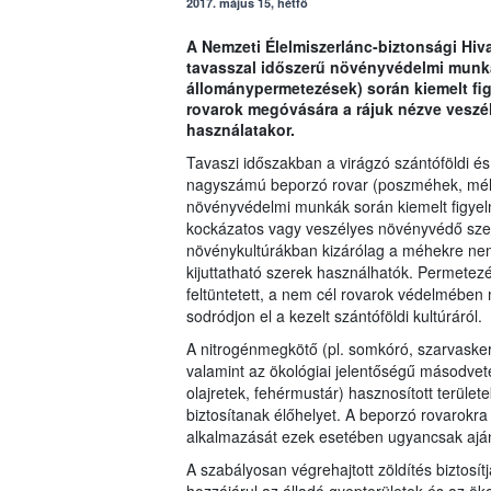
2017. május 15, hétfő
A Nemzeti Élelmiszerlánc-biztonsági Hiva
tavasszal időszerű növényvédelmi munká
állománypermetezések) során kiemelt fig
rovarok megóvására a rájuk nézve vesz
használatakor.
Tavaszi időszakban a virágzó szántóföldi és
nagyszámú beporzó rovar (poszméhek, méhek
növényvédelmi munkák során kiemelt figyelm
kockázatos vagy veszélyes növényvédő szer 
növénykultúrákban kizárólag a méhekre nem 
kijuttatható szerek használhatók. Permetez
feltüntetett, a nem cél rovarok védelmében
sodródjon el a kezelt szántóföldi kultúráról.
A nitrogénmegkötő (pl. somkóró, szarvaskere
valamint az ökológiai jelentőségű másodveté
olajretek, fehérmustár) hasznosított terül
biztosítanak élőhelyet. A beporzó rovarok
alkalmazását ezek esetében ugyancsak ajánl
A szabályosan végrehajtott zöldítés biztosí