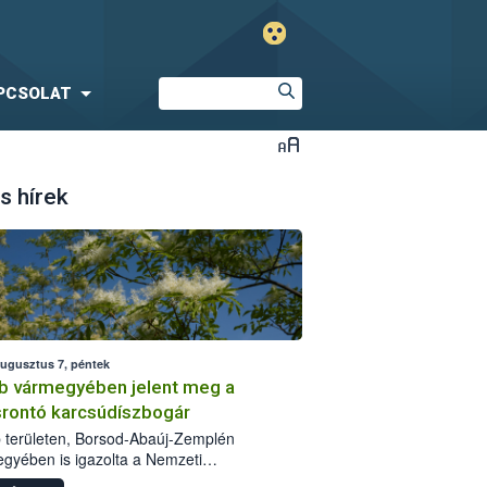
PCSOLAT
s hírek
augusztus 7, péntek
b vármegyében jelent meg a
srontó karcsúdíszbogár
 területen, Borsod-Abaúj-Zemplén
gyében is igazolta a Nemzeti
iszerlánc-biztonsági Hivatal (Nébih) a