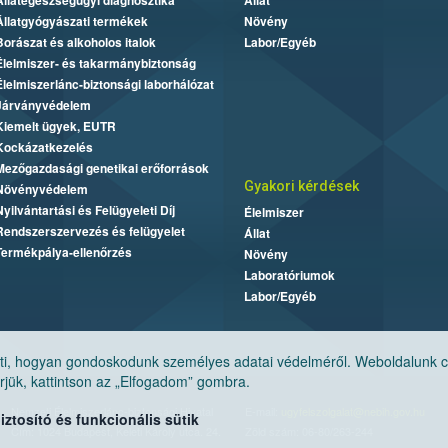
Állategészségügyi diagnosztika
Állat
Állatgyógyászati termékek
Növény
Borászat és alkoholos italok
Labor/Egyéb
Élelmiszer- és takarmánybiztonság
Élelmiszerlánc-biztonsági laborhálózat
Járványvédelem
Kiemelt ügyek, EUTR
Kockázatkezelés
Mezőgazdasági genetikai erőforrások
Gyakori kérdések
Növényvédelem
Nyilvántartási és Felügyeleti Díj
Élelmiszer
Rendszerszervezés és felügyelet
Állat
Termékpálya-ellenőrzés
Növény
Laboratóriumok
Labor/Egyéb
, hogyan gondoskodunk személyes adatai védelméről. Weboldalunk cook
jük, kattintson az „Elfogadom” gombra.
Nemzeti Élelmiszerlánc-biztonsági Hivatal
E-mail:
ugyfelszolgalat@nebih.gov.hu
tosító és funkcionális sütik
Cím: 1024 Budapest, Keleti Károly utca. 24.
Zöld szám: 06-80/263-244