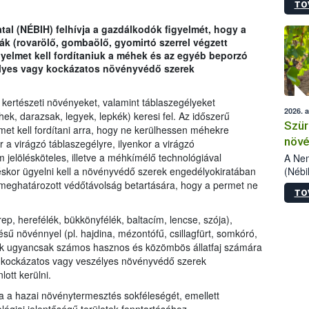
TO
kőris
jelen
tal (NÉBIH) felhívja a gazdálkodók figyelmét, hogy a
talál
k (rovarölő, gombaölő, gyomirtó szerrel végzett
azono
yelmet kell fordítaniuk a méhek és az egyéb beporzó
folyta
élyes vagy kockázatos növényvédő szerek
intéz
össze
érdek
 kertészeti növényeket, valamint táblaszegélyeket
2026. 
, darazsak, legyek, lepkék) keresi fel. Az időszerű
Szür
et kell fordítani arra, hogy ne kerülhessen méhekre
növé
a virágzó táblaszegélyre, ilyenkor a virágzó
szől
jelölésköteles, illetve a méhkímélő technológiával
A Nem
(Nébi
éskor ügyelni kell a növényvédő szerek engedélyokiratában
Klart
 meghatározott védőtávolság betartására, hogy a permet ne
TO
módos
egész
p, herefélék, bükkönyfélék, baltacím, lencse, szója),
felha
sű növénnyel (pl. hajdina, mézontófű, csillagfürt, somkóró,
célja
etek ugyancsak számos hasznos és közömbös állatfaj számára
lehet
ra kockázatos vagy veszélyes növényvédő szerek
Az Or
ott kerülni.
felha
terme
tja a hazai növénytermesztés sokféleségét, emellett