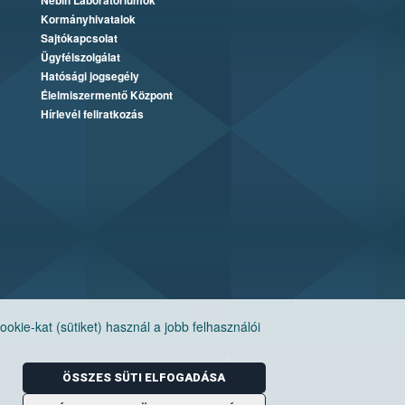
Nébih Laboratóriumok
Kormányhivatalok
Sajtókapcsolat
Ügyfélszolgálat
Hatósági jogsegély
Élelmiszermentő Központ
Hírlevél feliratkozás
ie-kat (sütiket) használ a jobb felhasználói
ÖSSZES SÜTI ELFOGADÁSA