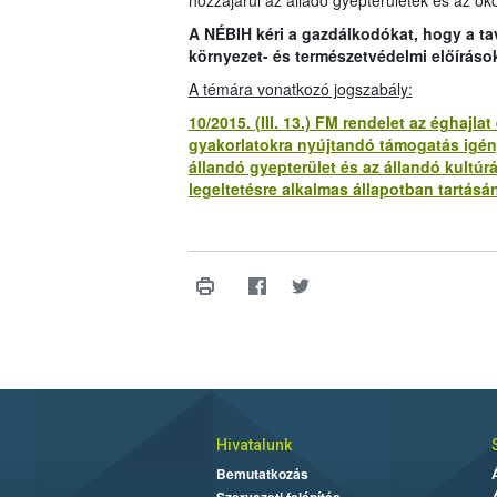
hozzájárul az álladó gyepterületek és az öko
A NÉBIH kéri a gazdálkodókat, hogy a t
környezet- és természetvédelmi előíráso
A témára vonatkozó jogszabály:
10/2015. (III. 13.) FM rendelet az éghaj
gyakorlatokra nyújtandó támogatás igény
állandó gyepterület és az állandó kultúr
legeltetésre alkalmas állapotban tartásán
Hivatalunk
Bemutatkozás