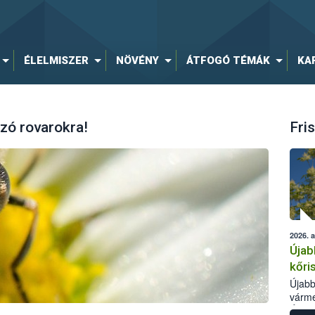
ÉLELMISZER
NÖVÉNY
ÁTFOGÓ TÉMÁK
KA
zó rovarokra!
Fris
2026. 
Újab
kőri
Újabb
várme
Élelm