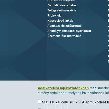
Szervezeti felépítés
Gazdálkodási adatok
Felügyeleti szervünk
Projektek
Kapcsolódó linkek
Adatkezelési tájékoztató
Akadálymentességi nyilatkozat
Üzemeltetési információ
Adatkezelési tájékoztatónkban
megismerheti
élmény érdekében, melynek biztosításához kér
Statisztikai célú sütik
Alapműködést biz