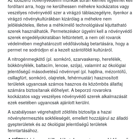
Az időszerű növényvédelmi munkák során kiemelt figyelmet kell
fordítani arra, hogy ne kerülhessen méhekre kockázatos vagy
veszélyes növényvédő szer a virágzó táblaszegélyre, ilyenkor a
virágzó növénykultúrákban kizárólag a méhekre nem
jelölésköteles, illetve a méhkímélő technológiával kijuttatható
szerek használhatók. Permetezéskor ügyelni kell a növényvédő
szerek engedélyokiratában feltüntetett, a nem cél rovarok
védelmében meghatározott védőtávolság betartására, hogy a
permet ne sodródjon el a kezelt szántóföldi kultúráról.
A nitrogénmegkötő (pl. somkóró, szarvaskerep, herefélék,
bükkönyfélék, baltacím, lencse, szója), valamint az ökológiai
jelentőségű másodvetésű növénnyel (pl. hajdina, mézontófű,
csillagfürt, somkóró, olajretek, fehérmustár) hasznosított
területek ugyancsak számos hasznos és közömbös állatfaj
számára biztosítanak élőhelyet. A beporzó rovarokra
kockázatos vagy veszélyes növényvédő szerek alkalmazását
ezek esetében ugyancsak ajánlott kerülni.
A szabályosan végrehajtott zöldítés biztosítja a hazai
növénytermesztés sokféleségét, emellett hozzájárul az álladó
gyepterületek és az ökológiai jelentőségű területek
fenntartásához.