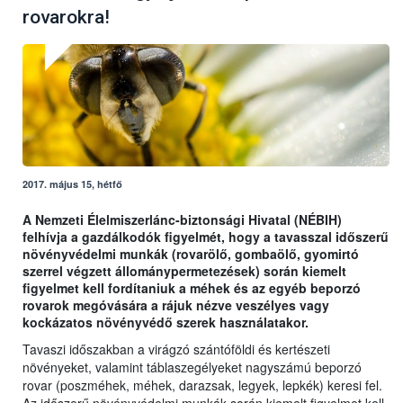
rovarokra!
2017. május 15, hétfő
A Nemzeti Élelmiszerlánc-biztonsági Hivatal (NÉBIH)
felhívja a gazdálkodók figyelmét, hogy a tavasszal időszerű
növényvédelmi munkák (rovarölő, gombaölő, gyomirtó
szerrel végzett állománypermetezések) során kiemelt
figyelmet kell fordítaniuk a méhek és az egyéb beporzó
rovarok megóvására a rájuk nézve veszélyes vagy
kockázatos növényvédő szerek használatakor.
Tavaszi időszakban a virágzó szántóföldi és kertészeti
növényeket, valamint táblaszegélyeket nagyszámú beporzó
rovar (poszméhek, méhek, darazsak, legyek, lepkék) keresi fel.