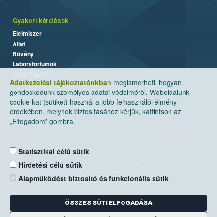
Gyakori kérdések
Élelmiszer
Állat
Növény
Laboratóriumok
Labor/Egyéb
Adatkezelési tájékoztatónkban
megismerheti, hogyan
gondoskodunk személyes adatai védelméről. Weboldalunk
cookie-kat (sütiket) használ a jobb felhasználói élmény
érdekében, melynek biztosításához kérjük, kattintson az
„Elfogadom” gombra.
Statisztikai célú sütik
Nemzeti Élelmiszerlánc-biztonsági Hivatal
Hirdetési célú sütik
Cím: 1024 Budapest, Keleti Károly utca. 24.
Alapműködést biztosító és funkcionális sütik
Levelezési cím: 1525 Budapest. Pf. 30.
ÖSSZES SÜTI ELFOGADÁSA
E-mail:
ugyfelszolgalat@nebih.gov.hu
Zöld szám: 06-80/263-244