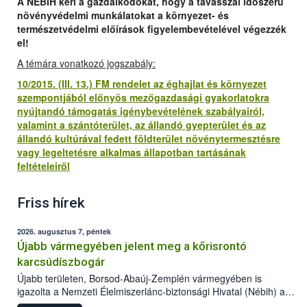
A NÉBIH kéri a gazdálkodókat, hogy a tavasszal időszerű
növényvédelmi munkálatokat a környezet- és
természetvédelmi előírások figyelembevételével végezzék
el!
A témára vonatkozó jogszabály:
10/2015. (III. 13.) FM rendelet az éghajlat és környezet
szempontjából előnyös mezőgazdasági gyakorlatokra
nyújtandó támogatás igénybevételének szabályairól,
valamint a szántóterület, az állandó gyepterület és az
állandó kultúrával fedett földterület növénytermesztésre
vagy legeltetésre alkalmas állapotban tartásának
feltételeiről
Friss hírek
2026. augusztus 7, péntek
Újabb vármegyében jelent meg a kőrisrontó
karcsúdíszbogár
Újabb területen, Borsod-Abaúj-Zemplén vármegyében is
igazolta a Nemzeti Élelmiszerlánc-biztonsági Hivatal (Nébih) a
kőrisrontó karcsúdíszbogár (Agrilus planipennis) jelenlétét. A