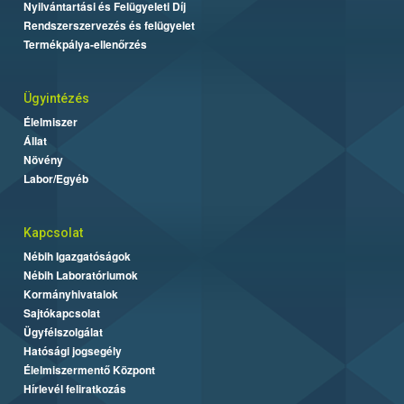
Nyilvántartási és Felügyeleti Díj
Rendszerszervezés és felügyelet
Termékpálya-ellenőrzés
Ügyintézés
Élelmiszer
Állat
Növény
Labor/Egyéb
Kapcsolat
Nébih Igazgatóságok
Nébih Laboratóriumok
Kormányhivatalok
Sajtókapcsolat
Ügyfélszolgálat
Hatósági jogsegély
Élelmiszermentő Központ
Hírlevél feliratkozás