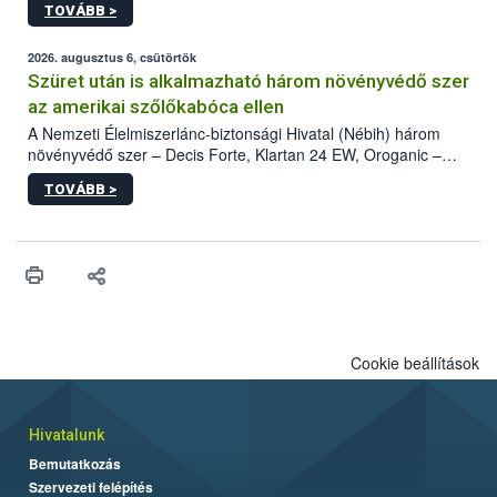
TOVÁBB >
kártevőt nem csak színcsapdában találták meg, de már fertőzött
fában is azonosították. A növényvédelmi szakemberek folytatják
az intenzív felderítést, emellett az intézkedéseket a szlovák
2026. augusztus 6, csütörtök
hatósággal is összehangolják a terjedés megállítása érdekében.
Szüret után is alkalmazható három növényvédő szer
az amerikai szőlőkabóca ellen
A Nemzeti Élelmiszerlánc-biztonsági Hivatal (Nébih) három
növényvédő szer – Decis Forte, Klartan 24 EW, Oroganic –
engedélyokiratát módosította, így azok a szüretet követően,
TOVÁBB >
egészen a vesszőérettség (BBCH 91) stádiumáig
felhasználhatóak a szőlőben. A kiterjesztések célja, hogy a korai
érésű szőlőkben is legyen lehetőség a károsító elleni további
védekezésre. Az Oroganic készítmény kis kiszerelésben kiskerti
felhasználók számára is elérhető és ökológiai termesztésben is
engedélyezett.
Cookie beállítások
Hivatalunk
Bemutatkozás
Szervezeti felépítés