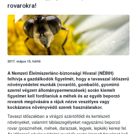
rovarokra!
2017. május 15, hétfő
A Nemzeti Élelmiszerlánc-biztonsági Hivatal (NÉBIH)
felhívja a gazdálkodók figyelmét, hogy a tavasszal időszerű
növényvédelmi munkák (rovarölő, gombaölő, gyomirtó
szerrel végzett állománypermetezések) során kiemelt
figyelmet kell fordítaniuk a méhek és az egyéb beporzó
rovarok megóvására a rájuk nézve veszélyes vagy
kockázatos növényvédő szerek használatakor.
Tavaszi időszakban a virágzó szántóföldi és kertészeti
növényeket, valamint táblaszegélyeket nagyszámú beporzó
rovar (poszméhek, méhek, darazsak, legyek, lepkék) keresi fel.