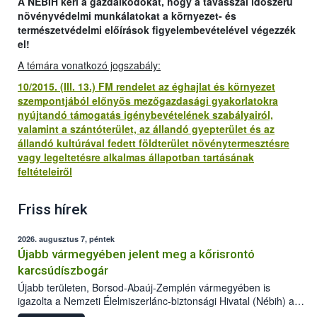
A NÉBIH kéri a gazdálkodókat, hogy a tavasszal időszerű
növényvédelmi munkálatokat a környezet- és
természetvédelmi előírások figyelembevételével végezzék
el!
A témára vonatkozó jogszabály:
10/2015. (III. 13.) FM rendelet az éghajlat és környezet
szempontjából előnyös mezőgazdasági gyakorlatokra
nyújtandó támogatás igénybevételének szabályairól,
valamint a szántóterület, az állandó gyepterület és az
állandó kultúrával fedett földterület növénytermesztésre
vagy legeltetésre alkalmas állapotban tartásának
feltételeiről
Friss hírek
2026. augusztus 7, péntek
Újabb vármegyében jelent meg a kőrisrontó
karcsúdíszbogár
Újabb területen, Borsod-Abaúj-Zemplén vármegyében is
igazolta a Nemzeti Élelmiszerlánc-biztonsági Hivatal (Nébih) a
kőrisrontó karcsúdíszbogár (Agrilus planipennis) jelenlétét. A