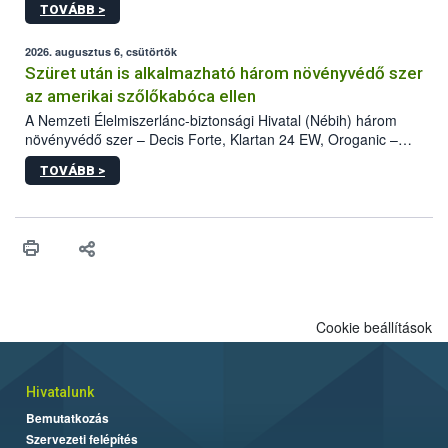
TOVÁBB >
kártevőt nem csak színcsapdában találták meg, de már fertőzött
fában is azonosították. A növényvédelmi szakemberek folytatják
az intenzív felderítést, emellett az intézkedéseket a szlovák
2026. augusztus 6, csütörtök
hatósággal is összehangolják a terjedés megállítása érdekében.
Szüret után is alkalmazható három növényvédő szer
az amerikai szőlőkabóca ellen
A Nemzeti Élelmiszerlánc-biztonsági Hivatal (Nébih) három
növényvédő szer – Decis Forte, Klartan 24 EW, Oroganic –
engedélyokiratát módosította, így azok a szüretet követően,
TOVÁBB >
egészen a vesszőérettség (BBCH 91) stádiumáig
felhasználhatóak a szőlőben. A kiterjesztések célja, hogy a korai
érésű szőlőkben is legyen lehetőség a károsító elleni további
védekezésre. Az Oroganic készítmény kis kiszerelésben kiskerti
felhasználók számára is elérhető és ökológiai termesztésben is
engedélyezett.
Cookie beállítások
Hivatalunk
Bemutatkozás
Szervezeti felépítés