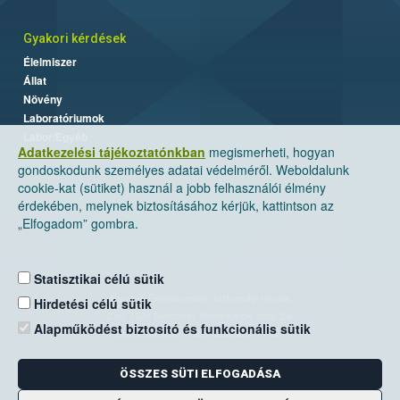
Gyakori kérdések
Élelmiszer
Állat
Növény
Laboratóriumok
Labor/Egyéb
Adatkezelési tájékoztatónkban
megismerheti, hogyan
gondoskodunk személyes adatai védelméről. Weboldalunk
cookie-kat (sütiket) használ a jobb felhasználói élmény
érdekében, melynek biztosításához kérjük, kattintson az
„Elfogadom” gombra.
Statisztikai célú sütik
Nemzeti Élelmiszerlánc-biztonsági Hivatal
Hirdetési célú sütik
Cím: 1024 Budapest, Keleti Károly utca. 24.
Alapműködést biztosító és funkcionális sütik
Levelezési cím: 1525 Budapest. Pf. 30.
ÖSSZES SÜTI ELFOGADÁSA
E-mail:
ugyfelszolgalat@nebih.gov.hu
Zöld szám: 06-80/263-244