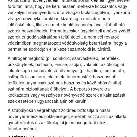
Az időszerű növényvédelmi munkák során kiemelt figyelmet kell
fordítani arra, hogy ne kerülhessen méhekre kockázatos vagy
veszélyes növényvédő szer a virágzó táblaszegélyre, ilyenkor a
virágzó növénykultúrákban kizárólag a méhekre nem
jelölésköteles, illetve a méhkímélő technológiával kijuttatható
szerek használhatók. Permetezéskor ügyelni kell a növényvédő
szerek engedélyokiratában feltüntetett, a nem cél rovarok
védelmében meghatározott védőtávolság betartására, hogy a
permet ne sodródjon el a kezelt szántóföldi kultúráról.
A nitrogénmegkötő (pl. somkóró, szarvaskerep, herefélék,
bükkönyfélék, baltacím, lencse, szója), valamint az ökológiai
jelentőségű másodvetésű növénnyel (pl. hajdina, mézontófű,
csillagfürt, somkóró, olajretek, fehérmustár) hasznosított
területek ugyancsak számos hasznos és közömbös állatfaj
számára biztosítanak élőhelyet. A beporzó rovarokra
kockázatos vagy veszélyes növényvédő szerek alkalmazását
ezek esetében ugyancsak ajánlott kerülni.
A szabályosan végrehajtott zöldítés biztosítja a hazai
növénytermesztés sokféleségét, emellett hozzájárul az álladó
gyepterületek és az ökológiai jelentőségű területek
fenntartásához.