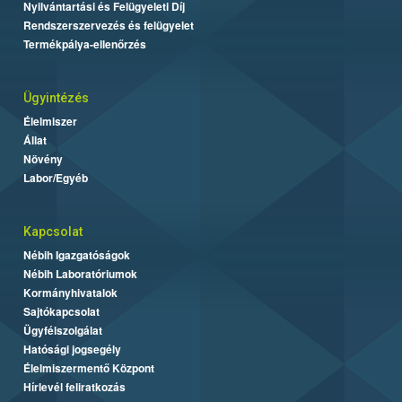
Nyilvántartási és Felügyeleti Díj
Rendszerszervezés és felügyelet
Termékpálya-ellenőrzés
Ügyintézés
Élelmiszer
Állat
Növény
Labor/Egyéb
Kapcsolat
Nébih Igazgatóságok
Nébih Laboratóriumok
Kormányhivatalok
Sajtókapcsolat
Ügyfélszolgálat
Hatósági jogsegély
Élelmiszermentő Központ
Hírlevél feliratkozás