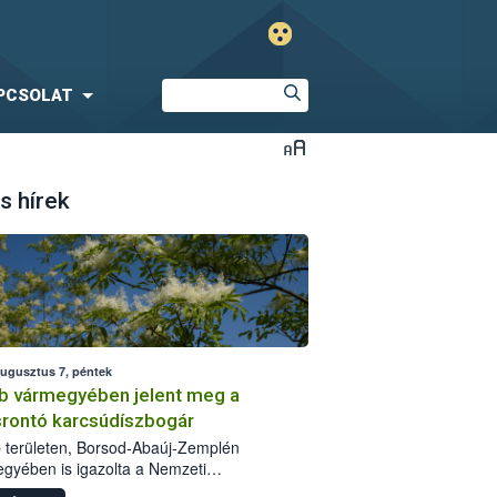
PCSOLAT
s hírek
augusztus 7, péntek
b vármegyében jelent meg a
srontó karcsúdíszbogár
 területen, Borsod-Abaúj-Zemplén
gyében is igazolta a Nemzeti
iszerlánc-biztonsági Hivatal (Nébih) a