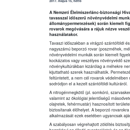
2017. május 15, hétfő
A Nemzeti Élelmiszerlánc-biztonsági Hiva
tavasszal időszerű növényvédelmi munká
állománypermetezések) során kiemelt fig
rovarok megóvására a rájuk nézve vesz
használatakor.
Tavaszi időszakban a virágzó szántóföldi és
nagyszámú beporzó rovar (poszméhek, méhek
növényvédelmi munkák során kiemelt figyelm
kockázatos vagy veszélyes növényvédő szer 
növénykultúrákban kizárólag a méhekre nem 
kijuttatható szerek használhatók. Permetez
feltüntetett, a nem cél rovarok védelmében
sodródjon el a kezelt szántóföldi kultúráról.
A nitrogénmegkötő (pl. somkóró, szarvaskere
valamint az ökológiai jelentőségű másodveté
olajretek, fehérmustár) hasznosított terül
biztosítanak élőhelyet. A beporzó rovarok
alkalmazását ezek esetében ugyancsak ajánl
A szabályosan végrehajtott zöldítés biztosí