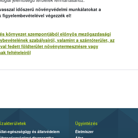
lógiai jelentőségű területek fenntartásához.
avasszal időszerű növényvédelmi munkálatokat a
k figyelembevételével végezzék el!
lat és környezet szempontjából előnyös mezőgazdasági
bevételének szabályairól, valamint a szántóterület, az
ával fedett földterület növénytermesztésre vagy
ak feltételeiről
Szakterületek
Ügyintézés
Állat-egészségügy és állatvédelem
Élelmiszer