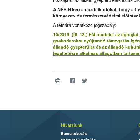
hozzájárul az álladó gyepterületek és az öko
A NÉBIH kéri a gazdálkodókat, hogy a t
környezet- és természetvédelmi előíráso
A témára vonatkozó jogszabály:
10/2015. (III. 13.) FM rendelet az éghaj
gyakorlatokra nyújtandó támogatás igény
állandó gyepterület és az állandó kultúr
legeltetésre alkalmas állapotban tartásán
Hivatalunk
Bemutatkozás