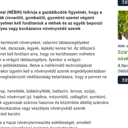
TO
kőris
jelen
tal (NÉBIH) felhívja a gazdálkodók figyelmét, hogy a
talál
k (rovarölő, gombaölő, gyomirtó szerrel végzett
azono
yelmet kell fordítaniuk a méhek és az egyéb beporzó
folyta
élyes vagy kockázatos növényvédő szerek
intéz
össze
érdek
 kertészeti növényeket, valamint táblaszegélyeket
2026. 
, darazsak, legyek, lepkék) keresi fel. Az időszerű
Szür
et kell fordítani arra, hogy ne kerülhessen méhekre
növé
a virágzó táblaszegélyre, ilyenkor a virágzó
szől
jelölésköteles, illetve a méhkímélő technológiával
A Nem
(Nébi
éskor ügyelni kell a növényvédő szerek engedélyokiratában
Klart
 meghatározott védőtávolság betartására, hogy a permet ne
TO
módos
egész
p, herefélék, bükkönyfélék, baltacím, lencse, szója),
felha
sű növénnyel (pl. hajdina, mézontófű, csillagfürt, somkóró,
célja
etek ugyancsak számos hasznos és közömbös állatfaj számára
lehet
ra kockázatos vagy veszélyes növényvédő szerek
Az Or
ott kerülni.
felha
terme
tja a hazai növénytermesztés sokféleségét, emellett