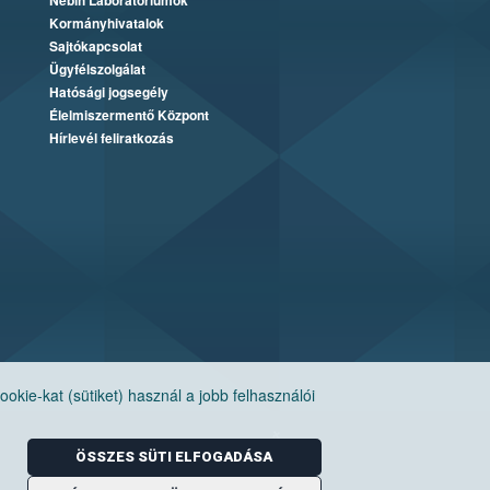
Nébih Laboratóriumok
Kormányhivatalok
Sajtókapcsolat
Ügyfélszolgálat
Hatósági jogsegély
Élelmiszermentő Központ
Hírlevél feliratkozás
ie-kat (sütiket) használ a jobb felhasználói
ÖSSZES SÜTI ELFOGADÁSA