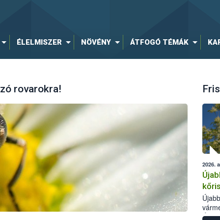
ÉLELMISZER
NÖVÉNY
ÁTFOGÓ TÉMÁK
KA
zó rovarokra!
Fris
2026. 
Újab
kőri
Újabb
várme
Élelm