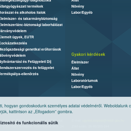
Állategészségügyi diagnosztika
Állat
Állatgyógyászati termékek
Növény
Borászat és alkoholos italok
Labor/Egyéb
Élelmiszer- és takarmánybiztonság
Élelmiszerlánc-biztonsági laborhálózat
Járványvédelem
Kiemelt ügyek, EUTR
Kockázatkezelés
Mezőgazdasági genetikai erőforrások
Gyakori kérdések
Növényvédelem
Nyilvántartási és Felügyeleti Díj
Élelmiszer
Rendszerszervezés és felügyelet
Állat
Termékpálya-ellenőrzés
Növény
Laboratóriumok
Labor/Egyéb
, hogyan gondoskodunk személyes adatai védelméről. Weboldalunk cook
jük, kattintson az „Elfogadom” gombra.
Nemzeti Élelmiszerlánc-biztonsági Hivatal
E-mail:
ugyfelszolgalat@nebih.gov.hu
tosító és funkcionális sütik
Cím: 1024 Budapest, Keleti Károly utca. 24.
Zöld szám: 06-80/263-244