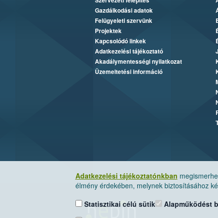
Szervezeti felépítés
Gazdálkodási adatok
Felügyeleti szervünk
Projektek
Kapcsolódó linkek
Adatkezelési tájékoztató
Akadálymentességi nyilatkozat
Üzemeltetési információ
Adatkezelési tájékoztatónkban
megismerheti
élmény érdekében, melynek biztosításához kér
Statisztikai célú sütik
Alapműködést biz