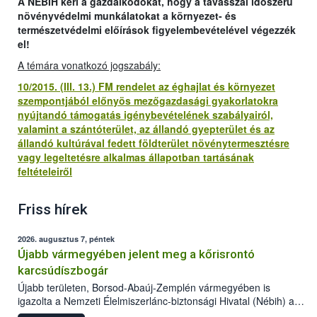
A NÉBIH kéri a gazdálkodókat, hogy a tavasszal időszerű
növényvédelmi munkálatokat a környezet- és
természetvédelmi előírások figyelembevételével végezzék
el!
A témára vonatkozó jogszabály:
10/2015. (III. 13.) FM rendelet az éghajlat és környezet
szempontjából előnyös mezőgazdasági gyakorlatokra
nyújtandó támogatás igénybevételének szabályairól,
valamint a szántóterület, az állandó gyepterület és az
állandó kultúrával fedett földterület növénytermesztésre
vagy legeltetésre alkalmas állapotban tartásának
feltételeiről
Friss hírek
2026. augusztus 7, péntek
Újabb vármegyében jelent meg a kőrisrontó
karcsúdíszbogár
Újabb területen, Borsod-Abaúj-Zemplén vármegyében is
igazolta a Nemzeti Élelmiszerlánc-biztonsági Hivatal (Nébih) a
kőrisrontó karcsúdíszbogár (Agrilus planipennis) jelenlétét. A