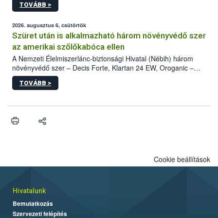
TOVÁBB >
kártevőt nem csak színcsapdában találták meg, de már fertőzött
fában is azonosították. A növényvédelmi szakemberek folytatják
az intenzív felderítést, emellett az intézkedéseket a szlovák
2026. augusztus 6, csütörtök
hatósággal is összehangolják a terjedés megállítása érdekében.
Szüret után is alkalmazható három növényvédő szer
az amerikai szőlőkabóca ellen
A Nemzeti Élelmiszerlánc-biztonsági Hivatal (Nébih) három
növényvédő szer – Decis Forte, Klartan 24 EW, Oroganic –
engedélyokiratát módosította, így azok a szüretet követően,
TOVÁBB >
egészen a vesszőérettség (BBCH 91) stádiumáig
felhasználhatóak a szőlőben. A kiterjesztések célja, hogy a korai
érésű szőlőkben is legyen lehetőség a károsító elleni további
védekezésre. Az Oroganic készítmény kis kiszerelésben kiskerti
felhasználók számára is elérhető és ökológiai termesztésben is
engedélyezett.
Cookie beállítások
Hivatalunk
Bemutatkozás
Szervezeti felépítés