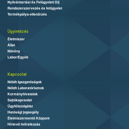
Nyilvántartási és Felügyeleti Díj
Rendszerszervezés és felügyelet
Termékpálya-ellenőrzés
Ügyintézés
Élelmiszer
Állat
Növény
Labor/Egyéb
Kapcsolat
Nébih Igazgatóságok
Nébih Laboratóriumok
Kormányhivatalok
Sajtókapcsolat
Ügyfélszolgálat
Hatósági jogsegély
Élelmiszermentő Központ
Hírlevél feliratkozás