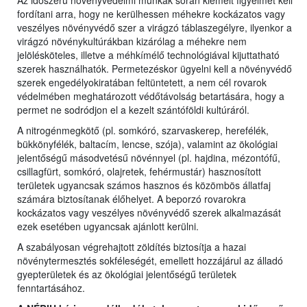
Az időszerű növényvédelmi munkák során kiemelt figyelmet kell
fordítani arra, hogy ne kerülhessen méhekre kockázatos vagy
veszélyes növényvédő szer a virágzó táblaszegélyre, ilyenkor a
virágzó növénykultúrákban kizárólag a méhekre nem
jelölésköteles, illetve a méhkímélő technológiával kijuttatható
szerek használhatók. Permetezéskor ügyelni kell a növényvédő
szerek engedélyokiratában feltüntetett, a nem cél rovarok
védelmében meghatározott védőtávolság betartására, hogy a
permet ne sodródjon el a kezelt szántóföldi kultúráról.
A nitrogénmegkötő (pl. somkóró, szarvaskerep, herefélék,
bükkönyfélék, baltacím, lencse, szója), valamint az ökológiai
jelentőségű másodvetésű növénnyel (pl. hajdina, mézontófű,
csillagfürt, somkóró, olajretek, fehérmustár) hasznosított
területek ugyancsak számos hasznos és közömbös állatfaj
számára biztosítanak élőhelyet. A beporzó rovarokra
kockázatos vagy veszélyes növényvédő szerek alkalmazását
ezek esetében ugyancsak ajánlott kerülni.
A szabályosan végrehajtott zöldítés biztosítja a hazai
növénytermesztés sokféleségét, emellett hozzájárul az álladó
gyepterületek és az ökológiai jelentőségű területek
fenntartásához.