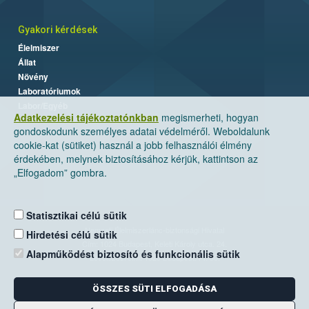
Gyakori kérdések
Élelmiszer
Állat
Növény
Laboratóriumok
Labor/Egyéb
Adatkezelési tájékoztatónkban
megismerheti, hogyan
gondoskodunk személyes adatai védelméről. Weboldalunk
cookie-kat (sütiket) használ a jobb felhasználói élmény
érdekében, melynek biztosításához kérjük, kattintson az
„Elfogadom” gombra.
Statisztikai célú sütik
Nemzeti Élelmiszerlánc-biztonsági Hivatal
Hirdetési célú sütik
Cím: 1024 Budapest, Keleti Károly utca. 24.
Alapműködést biztosító és funkcionális sütik
Levelezési cím: 1525 Budapest. Pf. 30.
ÖSSZES SÜTI ELFOGADÁSA
E-mail:
ugyfelszolgalat@nebih.gov.hu
Zöld szám: 06-80/263-244