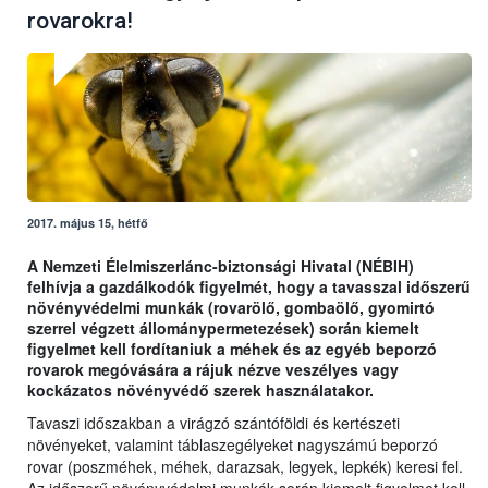
rovarokra!
2017. május 15, hétfő
A Nemzeti Élelmiszerlánc-biztonsági Hivatal (NÉBIH)
felhívja a gazdálkodók figyelmét, hogy a tavasszal időszerű
növényvédelmi munkák (rovarölő, gombaölő, gyomirtó
szerrel végzett állománypermetezések) során kiemelt
figyelmet kell fordítaniuk a méhek és az egyéb beporzó
rovarok megóvására a rájuk nézve veszélyes vagy
kockázatos növényvédő szerek használatakor.
Tavaszi időszakban a virágzó szántóföldi és kertészeti
növényeket, valamint táblaszegélyeket nagyszámú beporzó
rovar (poszméhek, méhek, darazsak, legyek, lepkék) keresi fel.