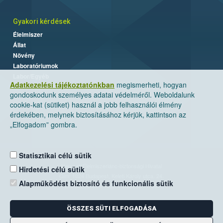
Gyakori kérdések
Élelmiszer
Állat
Növény
Laboratóriumok
Labor/Egyéb
Adatkezelési tájékoztatónkban
megismerheti, hogyan
gondoskodunk személyes adatai védelméről. Weboldalunk
cookie-kat (sütiket) használ a jobb felhasználói élmény
érdekében, melynek biztosításához kérjük, kattintson az
„Elfogadom” gombra.
Statisztikai célú sütik
Nemzeti Élelmiszerlánc-biztonsági Hivatal
Hirdetési célú sütik
Cím: 1024 Budapest, Keleti Károly utca. 24.
Alapműködést biztosító és funkcionális sütik
Levelezési cím: 1525 Budapest. Pf. 30.
ÖSSZES SÜTI ELFOGADÁSA
E-mail:
ugyfelszolgalat@nebih.gov.hu
Zöld szám: 06-80/263-244