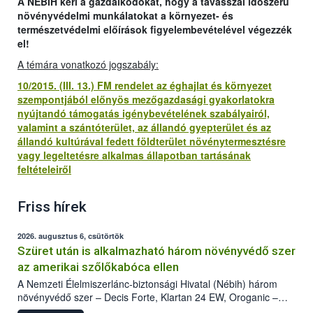
A NÉBIH kéri a gazdálkodókat, hogy a tavasszal időszerű
növényvédelmi munkálatokat a környezet- és
természetvédelmi előírások figyelembevételével végezzék
el!
A témára vonatkozó jogszabály:
10/2015. (III. 13.) FM rendelet az éghajlat és környezet
szempontjából előnyös mezőgazdasági gyakorlatokra
nyújtandó támogatás igénybevételének szabályairól,
valamint a szántóterület, az állandó gyepterület és az
állandó kultúrával fedett földterület növénytermesztésre
vagy legeltetésre alkalmas állapotban tartásának
feltételeiről
Friss hírek
2026. augusztus 6, csütörtök
Szüret után is alkalmazható három növényvédő szer
az amerikai szőlőkabóca ellen
A Nemzeti Élelmiszerlánc-biztonsági Hivatal (Nébih) három
növényvédő szer – Decis Forte, Klartan 24 EW, Oroganic –
engedélyokiratát módosította, így azok a szüretet követően,