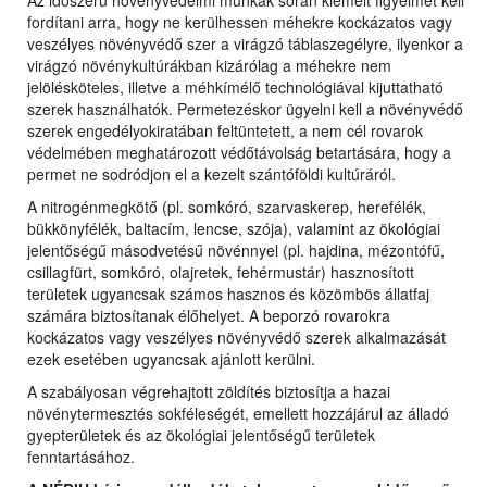
Az időszerű növényvédelmi munkák során kiemelt figyelmet kell
fordítani arra, hogy ne kerülhessen méhekre kockázatos vagy
veszélyes növényvédő szer a virágzó táblaszegélyre, ilyenkor a
virágzó növénykultúrákban kizárólag a méhekre nem
jelölésköteles, illetve a méhkímélő technológiával kijuttatható
szerek használhatók. Permetezéskor ügyelni kell a növényvédő
szerek engedélyokiratában feltüntetett, a nem cél rovarok
védelmében meghatározott védőtávolság betartására, hogy a
permet ne sodródjon el a kezelt szántóföldi kultúráról.
A nitrogénmegkötő (pl. somkóró, szarvaskerep, herefélék,
bükkönyfélék, baltacím, lencse, szója), valamint az ökológiai
jelentőségű másodvetésű növénnyel (pl. hajdina, mézontófű,
csillagfürt, somkóró, olajretek, fehérmustár) hasznosított
területek ugyancsak számos hasznos és közömbös állatfaj
számára biztosítanak élőhelyet. A beporzó rovarokra
kockázatos vagy veszélyes növényvédő szerek alkalmazását
ezek esetében ugyancsak ajánlott kerülni.
A szabályosan végrehajtott zöldítés biztosítja a hazai
növénytermesztés sokféleségét, emellett hozzájárul az álladó
gyepterületek és az ökológiai jelentőségű területek
fenntartásához.