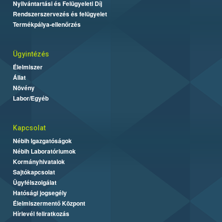
Nyilvántartási és Felügyeleti Díj
Rendszerszervezés és felügyelet
Termékpálya-ellenőrzés
Ügyintézés
Élelmiszer
Állat
Növény
Labor/Egyéb
Kapcsolat
Nébih Igazgatóságok
Nébih Laboratóriumok
Kormányhivatalok
Sajtókapcsolat
Ügyfélszolgálat
Hatósági jogsegély
Élelmiszermentő Központ
Hírlevél feliratkozás