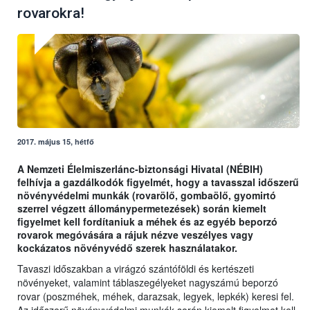
rovarokra!
2017. május 15, hétfő
A Nemzeti Élelmiszerlánc-biztonsági Hivatal (NÉBIH)
felhívja a gazdálkodók figyelmét, hogy a tavasszal időszerű
növényvédelmi munkák (rovarölő, gombaölő, gyomirtó
szerrel végzett állománypermetezések) során kiemelt
figyelmet kell fordítaniuk a méhek és az egyéb beporzó
rovarok megóvására a rájuk nézve veszélyes vagy
kockázatos növényvédő szerek használatakor.
Tavaszi időszakban a virágzó szántóföldi és kertészeti
növényeket, valamint táblaszegélyeket nagyszámú beporzó
rovar (poszméhek, méhek, darazsak, legyek, lepkék) keresi fel.