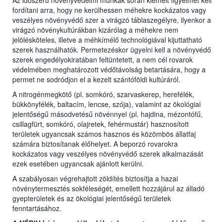
Az időszerű növényvédelmi munkák során kiemelt figyelmet kell
fordítani arra, hogy ne kerülhessen méhekre kockázatos vagy
veszélyes növényvédő szer a virágzó táblaszegélyre, ilyenkor a
virágzó növénykultúrákban kizárólag a méhekre nem
jelölésköteles, illetve a méhkímélő technológiával kijuttatható
szerek használhatók. Permetezéskor ügyelni kell a növényvédő
szerek engedélyokiratában feltüntetett, a nem cél rovarok
védelmében meghatározott védőtávolság betartására, hogy a
permet ne sodródjon el a kezelt szántóföldi kultúráról.
A nitrogénmegkötő (pl. somkóró, szarvaskerep, herefélék,
bükkönyfélék, baltacím, lencse, szója), valamint az ökológiai
jelentőségű másodvetésű növénnyel (pl. hajdina, mézontófű,
csillagfürt, somkóró, olajretek, fehérmustár) hasznosított
területek ugyancsak számos hasznos és közömbös állatfaj
számára biztosítanak élőhelyet. A beporzó rovarokra
kockázatos vagy veszélyes növényvédő szerek alkalmazását
ezek esetében ugyancsak ajánlott kerülni.
A szabályosan végrehajtott zöldítés biztosítja a hazai
növénytermesztés sokféleségét, emellett hozzájárul az álladó
gyepterületek és az ökológiai jelentőségű területek
fenntartásához.