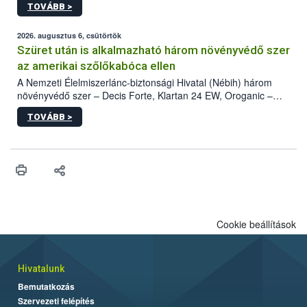
TOVÁBB >
kártevőt nem csak színcsapdában találták meg, de már fertőzött
fában is azonosították. A növényvédelmi szakemberek folytatják
az intenzív felderítést, emellett az intézkedéseket a szlovák
2026. augusztus 6, csütörtök
hatósággal is összehangolják a terjedés megállítása érdekében.
Szüret után is alkalmazható három növényvédő szer
az amerikai szőlőkabóca ellen
A Nemzeti Élelmiszerlánc-biztonsági Hivatal (Nébih) három
növényvédő szer – Decis Forte, Klartan 24 EW, Oroganic –
engedélyokiratát módosította, így azok a szüretet követően,
TOVÁBB >
egészen a vesszőérettség (BBCH 91) stádiumáig
felhasználhatóak a szőlőben. A kiterjesztések célja, hogy a korai
érésű szőlőkben is legyen lehetőség a károsító elleni további
védekezésre. Az Oroganic készítmény kis kiszerelésben kiskerti
felhasználók számára is elérhető és ökológiai termesztésben is
engedélyezett.
Cookie beállítások
Hivatalunk
Bemutatkozás
Szervezeti felépítés