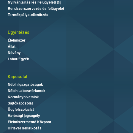
Nyilvántartási és Felügyeleti Díj
Rendszerszervezés és felügyelet
Termékpálya-ellenőrzés
Ügyintézés
Élelmiszer
Állat
Növény
Labor/Egyéb
Kapcsolat
Nébih Igazgatóságok
Nébih Laboratóriumok
Kormányhivatalok
Sajtókapcsolat
Ügyfélszolgálat
Hatósági jogsegély
Élelmiszermentő Központ
Hírlevél feliratkozás