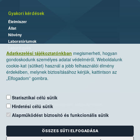
Gyakori kérdések
Élelmiszer
Állat
Növény
Laboratóriumok
Labor/Egyéb
Adatkezelési tájékoztatónkban
megismerheti, hogyan
gondoskodunk személyes adatai védelméről. Weboldalunk
cookie-kat (sütiket) használ a jobb felhasználói élmény
érdekében, melynek biztosításához kérjük, kattintson az
„Elfogadom” gombra.
Statisztikai célú sütik
Nemzeti Élelmiszerlánc-biztonsági Hivatal
Hirdetési célú sütik
Cím: 1024 Budapest, Keleti Károly utca. 24.
Alapműködést biztosító és funkcionális sütik
Levelezési cím: 1525 Budapest. Pf. 30.
ÖSSZES SÜTI ELFOGADÁSA
E-mail:
ugyfelszolgalat@nebih.gov.hu
Zöld szám: 06-80/263-244