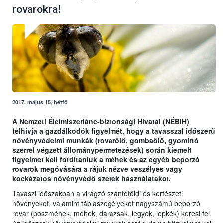
rovarokra!
2017. május 15, hétfő
A Nemzeti Élelmiszerlánc-biztonsági Hivatal (NÉBIH)
felhívja a gazdálkodók figyelmét, hogy a tavasszal időszerű
növényvédelmi munkák (rovarölő, gombaölő, gyomirtó
szerrel végzett állománypermetezések) során kiemelt
figyelmet kell fordítaniuk a méhek és az egyéb beporzó
rovarok megóvására a rájuk nézve veszélyes vagy
kockázatos növényvédő szerek használatakor.
Tavaszi időszakban a virágzó szántóföldi és kertészeti
növényeket, valamint táblaszegélyeket nagyszámú beporzó
rovar (poszméhek, méhek, darazsak, legyek, lepkék) keresi fel.