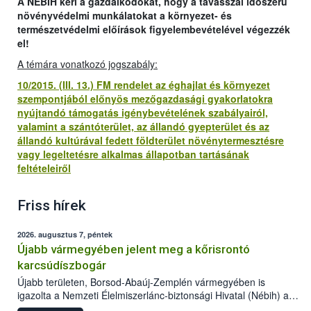
A NÉBIH kéri a gazdálkodókat, hogy a tavasszal időszerű
növényvédelmi munkálatokat a környezet- és
természetvédelmi előírások figyelembevételével végezzék
el!
A témára vonatkozó jogszabály:
10/2015. (III. 13.) FM rendelet az éghajlat és környezet
szempontjából előnyös mezőgazdasági gyakorlatokra
nyújtandó támogatás igénybevételének szabályairól,
valamint a szántóterület, az állandó gyepterület és az
állandó kultúrával fedett földterület növénytermesztésre
vagy legeltetésre alkalmas állapotban tartásának
feltételeiről
Friss hírek
2026. augusztus 7, péntek
Újabb vármegyében jelent meg a kőrisrontó
karcsúdíszbogár
Újabb területen, Borsod-Abaúj-Zemplén vármegyében is
igazolta a Nemzeti Élelmiszerlánc-biztonsági Hivatal (Nébih) a
kőrisrontó karcsúdíszbogár (Agrilus planipennis) jelenlétét. A