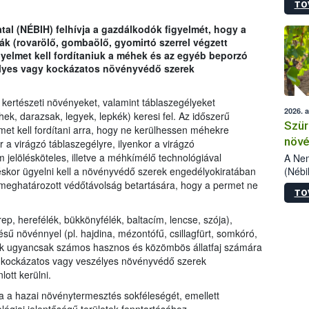
TO
kőris
jelen
tal (NÉBIH) felhívja a gazdálkodók figyelmét, hogy a
talál
k (rovarölő, gombaölő, gyomirtó szerrel végzett
azono
yelmet kell fordítaniuk a méhek és az egyéb beporzó
folyta
élyes vagy kockázatos növényvédő szerek
intéz
össze
érdek
 kertészeti növényeket, valamint táblaszegélyeket
2026. 
, darazsak, legyek, lepkék) keresi fel. Az időszerű
Szür
et kell fordítani arra, hogy ne kerülhessen méhekre
növé
a virágzó táblaszegélyre, ilyenkor a virágzó
szől
jelölésköteles, illetve a méhkímélő technológiával
A Nem
(Nébi
éskor ügyelni kell a növényvédő szerek engedélyokiratában
Klart
 meghatározott védőtávolság betartására, hogy a permet ne
TO
módos
egész
p, herefélék, bükkönyfélék, baltacím, lencse, szója),
felha
sű növénnyel (pl. hajdina, mézontófű, csillagfürt, somkóró,
célja
etek ugyancsak számos hasznos és közömbös állatfaj számára
lehet
ra kockázatos vagy veszélyes növényvédő szerek
Az Or
ott kerülni.
felha
terme
tja a hazai növénytermesztés sokféleségét, emellett