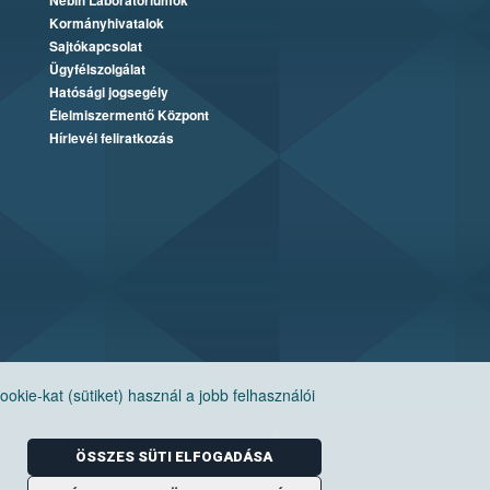
Nébih Laboratóriumok
Kormányhivatalok
Sajtókapcsolat
Ügyfélszolgálat
Hatósági jogsegély
Élelmiszermentő Központ
Hírlevél feliratkozás
ie-kat (sütiket) használ a jobb felhasználói
ÖSSZES SÜTI ELFOGADÁSA