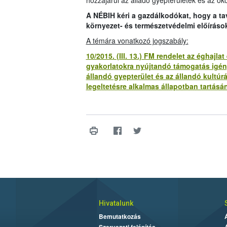
hozzájárul az álladó gyepterületek és az öko
A NÉBIH kéri a gazdálkodókat, hogy a t
környezet- és természetvédelmi előíráso
A témára vonatkozó jogszabály:
10/2015. (III. 13.) FM rendelet az éghaj
gyakorlatokra nyújtandó támogatás igény
állandó gyepterület és az állandó kultúr
legeltetésre alkalmas állapotban tartásán
Hivatalunk
Bemutatkozás