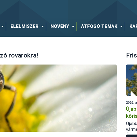
ÉLELMISZER
NÖVÉNY
ÁTFOGÓ TÉMÁK
KA
zó rovarokra!
Fris
2026. 
Újab
kőri
Újabb
várme
Élelm