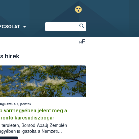
PCSOLAT
s hírek
augusztus 7, péntek
b vármegyében jelent meg a
srontó karcsúdíszbogár
 területen, Borsod-Abaúj-Zemplén
gyében is igazolta a Nemzeti
iszerlánc-biztonsági Hivatal (Nébih) a