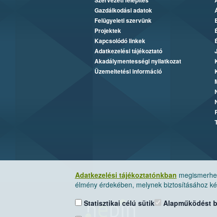
Szervezeti felépítés
Gazdálkodási adatok
Felügyeleti szervünk
Projektek
Kapcsolódó linkek
Adatkezelési tájékoztató
Akadálymentességi nyilatkozat
Üzemeltetési információ
Adatkezelési tájékoztatónkban
megismerheti
élmény érdekében, melynek biztosításához kér
Statisztikai célú sütik
Alapműködést biz