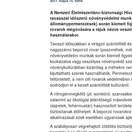
2017. május 15, hétfő
A Nemzeti Élelmiszerlánc-biztonsági Hiva
tavasszal időszerű növényvédelmi munká
állománypermetezések) során kiemelt fig
rovarok megóvására a rájuk nézve vesz
használatakor.
Tavaszi időszakban a virágzó szántóföldi és
nagyszámú beporzó rovar (poszméhek, méhek
növényvédelmi munkák során kiemelt figyelm
kockázatos vagy veszélyes növényvédő szer 
növénykultúrákban kizárólag a méhekre nem 
kijuttatható szerek használhatók. Permetez
feltüntetett, a nem cél rovarok védelmében
sodródjon el a kezelt szántóföldi kultúráról.
A nitrogénmegkötő (pl. somkóró, szarvaskere
valamint az ökológiai jelentőségű másodveté
olajretek, fehérmustár) hasznosított terül
biztosítanak élőhelyet. A beporzó rovarok
alkalmazását ezek esetében ugyancsak ajánl
A szabályosan végrehajtott zöldítés biztosí