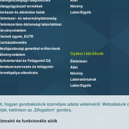
Állategészségügyi diagnosztika
Állat
Állatgyógyászati termékek
Növény
Borászat és alkoholos italok
Labor/Egyéb
Élelmiszer- és takarmánybiztonság
Élelmiszerlánc-biztonsági laborhálózat
Járványvédelem
Kiemelt ügyek, EUTR
Kockázatkezelés
Mezőgazdasági genetikai erőforrások
Gyakori kérdések
Növényvédelem
Nyilvántartási és Felügyeleti Díj
Élelmiszer
Rendszerszervezés és felügyelet
Állat
Termékpálya-ellenőrzés
Növény
Laboratóriumok
Labor/Egyéb
, hogyan gondoskodunk személyes adatai védelméről. Weboldalunk cook
jük, kattintson az „Elfogadom” gombra.
Nemzeti Élelmiszerlánc-biztonsági Hivatal
E-mail:
ugyfelszolgalat@nebih.gov.hu
tosító és funkcionális sütik
Cím: 1024 Budapest, Keleti Károly utca. 24.
Zöld szám: 06-80/263-244