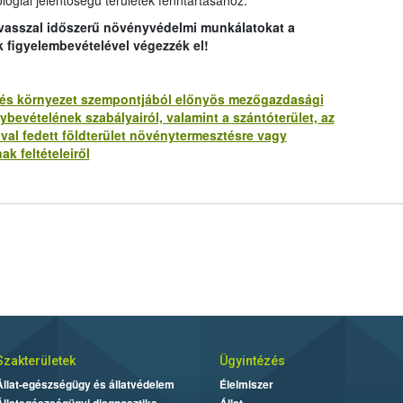
lógiai jelentőségű területek fenntartásához.
avasszal időszerű növényvédelmi munkálatokat a
k figyelembevételével végezzék el!
lat és környezet szempontjából előnyös mezőgazdasági
bevételének szabályairól, valamint a szántóterület, az
ával fedett földterület növénytermesztésre vagy
ak feltételeiről
Szakterületek
Ügyintézés
Állat-egészségügy és állatvédelem
Élelmiszer