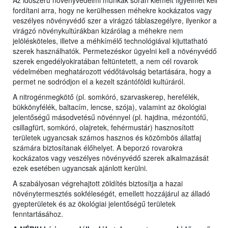
Az időszerű növényvédelmi munkák során kiemelt figyelmet kell
fordítani arra, hogy ne kerülhessen méhekre kockázatos vagy
veszélyes növényvédő szer a virágzó táblaszegélyre, ilyenkor a
virágzó növénykultúrákban kizárólag a méhekre nem
jelölésköteles, illetve a méhkímélő technológiával kijuttatható
szerek használhatók. Permetezéskor ügyelni kell a növényvédő
szerek engedélyokiratában feltüntetett, a nem cél rovarok
védelmében meghatározott védőtávolság betartására, hogy a
permet ne sodródjon el a kezelt szántóföldi kultúráról.
A nitrogénmegkötő (pl. somkóró, szarvaskerep, herefélék,
bükkönyfélék, baltacím, lencse, szója), valamint az ökológiai
jelentőségű másodvetésű növénnyel (pl. hajdina, mézontófű,
csillagfürt, somkóró, olajretek, fehérmustár) hasznosított
területek ugyancsak számos hasznos és közömbös állatfaj
számára biztosítanak élőhelyet. A beporzó rovarokra
kockázatos vagy veszélyes növényvédő szerek alkalmazását
ezek esetében ugyancsak ajánlott kerülni.
A szabályosan végrehajtott zöldítés biztosítja a hazai
növénytermesztés sokféleségét, emellett hozzájárul az álladó
gyepterületek és az ökológiai jelentőségű területek
fenntartásához.