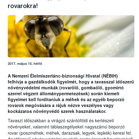
rovarokra!
2017. május 15, hétfő
A Nemzeti Élelmiszerlánc-biztonsági Hivatal (NÉBIH)
felhívja a gazdálkodók figyelmét, hogy a tavasszal időszerű
növényvédelmi munkák (rovarölő, gombaölő, gyomirtó
szerrel végzett állománypermetezések) során kiemelt
figyelmet kell fordítaniuk a méhek és az egyéb beporzó
rovarok megóvására a rájuk nézve veszélyes vagy
kockázatos növényvédő szerek használatakor.
Tavaszi időszakban a virágzó szántóföldi és kertészeti
növényeket, valamint táblaszegélyeket nagyszámú beporzó
rovar (poszméhek, méhek, darazsak, legyek, lepkék) keresi fel.