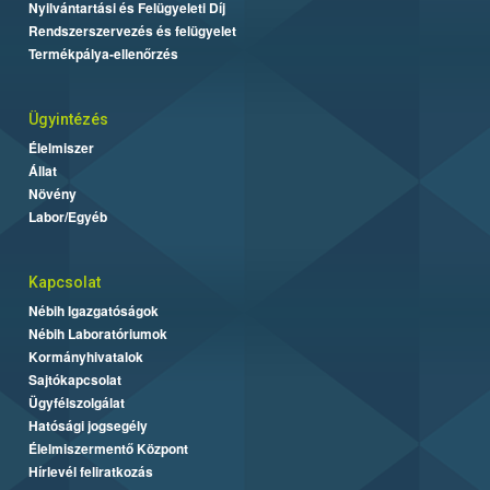
Nyilvántartási és Felügyeleti Díj
Rendszerszervezés és felügyelet
Termékpálya-ellenőrzés
Ügyintézés
Élelmiszer
Állat
Növény
Labor/Egyéb
Kapcsolat
Nébih Igazgatóságok
Nébih Laboratóriumok
Kormányhivatalok
Sajtókapcsolat
Ügyfélszolgálat
Hatósági jogsegély
Élelmiszermentő Központ
Hírlevél feliratkozás