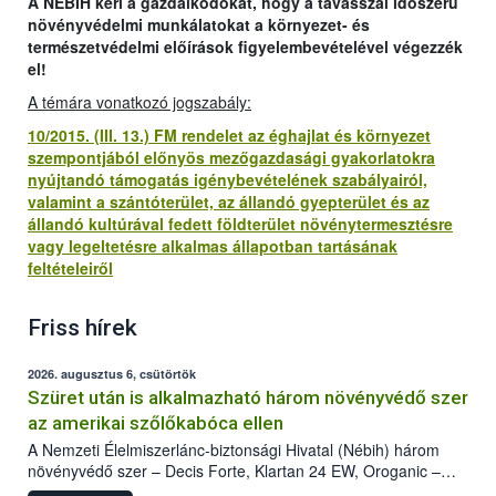
A NÉBIH kéri a gazdálkodókat, hogy a tavasszal időszerű
növényvédelmi munkálatokat a környezet- és
természetvédelmi előírások figyelembevételével végezzék
el!
A témára vonatkozó jogszabály:
10/2015. (III. 13.) FM rendelet az éghajlat és környezet
szempontjából előnyös mezőgazdasági gyakorlatokra
nyújtandó támogatás igénybevételének szabályairól,
valamint a szántóterület, az állandó gyepterület és az
állandó kultúrával fedett földterület növénytermesztésre
vagy legeltetésre alkalmas állapotban tartásának
feltételeiről
Friss hírek
2026. augusztus 6, csütörtök
Szüret után is alkalmazható három növényvédő szer
az amerikai szőlőkabóca ellen
A Nemzeti Élelmiszerlánc-biztonsági Hivatal (Nébih) három
növényvédő szer – Decis Forte, Klartan 24 EW, Oroganic –
engedélyokiratát módosította, így azok a szüretet követően,