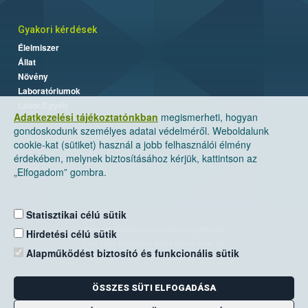
Gyakori kérdések
Élelmiszer
Állat
Növény
Laboratóriumok
Labor/Egyéb
Adatkezelési tájékoztatónkban
megismerheti, hogyan
gondoskodunk személyes adatai védelméről. Weboldalunk
cookie-kat (sütiket) használ a jobb felhasználói élmény
érdekében, melynek biztosításához kérjük, kattintson az
„Elfogadom” gombra.
Statisztikai célú sütik
Nemzeti Élelmiszerlánc-biztonsági Hivatal
Hirdetési célú sütik
Cím: 1024 Budapest, Keleti Károly utca. 24.
Alapműködést biztosító és funkcionális sütik
Levelezési cím: 1525 Budapest. Pf. 30.
ÖSSZES SÜTI ELFOGADÁSA
E-mail:
ugyfelszolgalat@nebih.gov.hu
Zöld szám: 06-80/263-244