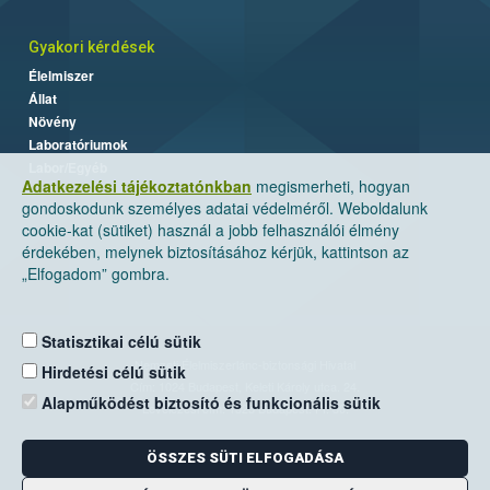
Gyakori kérdések
Élelmiszer
Állat
Növény
Laboratóriumok
Labor/Egyéb
Adatkezelési tájékoztatónkban
megismerheti, hogyan
gondoskodunk személyes adatai védelméről. Weboldalunk
cookie-kat (sütiket) használ a jobb felhasználói élmény
érdekében, melynek biztosításához kérjük, kattintson az
„Elfogadom” gombra.
Statisztikai célú sütik
Nemzeti Élelmiszerlánc-biztonsági Hivatal
Hirdetési célú sütik
Cím: 1024 Budapest, Keleti Károly utca. 24.
Alapműködést biztosító és funkcionális sütik
Levelezési cím: 1525 Budapest. Pf. 30.
ÖSSZES SÜTI ELFOGADÁSA
E-mail:
ugyfelszolgalat@nebih.gov.hu
Zöld szám: 06-80/263-244