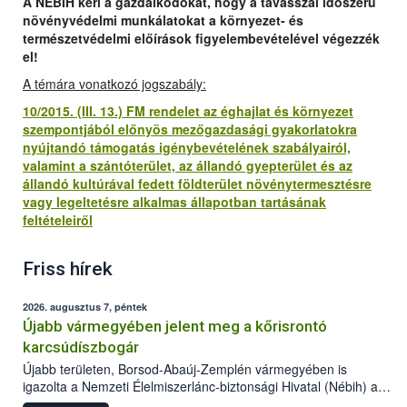
A NÉBIH kéri a gazdálkodókat, hogy a tavasszal időszerű
növényvédelmi munkálatokat a környezet- és
természetvédelmi előírások figyelembevételével végezzék
el!
A témára vonatkozó jogszabály:
10/2015. (III. 13.) FM rendelet az éghajlat és környezet
szempontjából előnyös mezőgazdasági gyakorlatokra
nyújtandó támogatás igénybevételének szabályairól,
valamint a szántóterület, az állandó gyepterület és az
állandó kultúrával fedett földterület növénytermesztésre
vagy legeltetésre alkalmas állapotban tartásának
feltételeiről
Friss hírek
2026. augusztus 7, péntek
Újabb vármegyében jelent meg a kőrisrontó
karcsúdíszbogár
Újabb területen, Borsod-Abaúj-Zemplén vármegyében is
igazolta a Nemzeti Élelmiszerlánc-biztonsági Hivatal (Nébih) a
kőrisrontó karcsúdíszbogár (Agrilus planipennis) jelenlétét. A