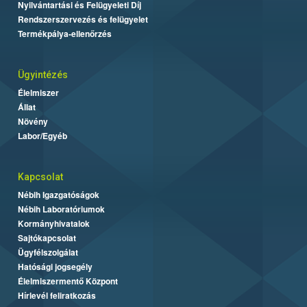
Nyilvántartási és Felügyeleti Díj
Rendszerszervezés és felügyelet
Termékpálya-ellenőrzés
Ügyintézés
Élelmiszer
Állat
Növény
Labor/Egyéb
Kapcsolat
Nébih Igazgatóságok
Nébih Laboratóriumok
Kormányhivatalok
Sajtókapcsolat
Ügyfélszolgálat
Hatósági jogsegély
Élelmiszermentő Központ
Hírlevél feliratkozás