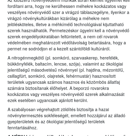
Az időszerű növényvédelmi munkák során kiemelt figyelmet kell
fordítani arra, hogy ne kerülhessen méhekre kockázatos vagy
veszélyes növényvédő szer a virágzó táblaszegélyre, ilyenkor a
virágzó növénykultúrákban kizárólag a méhekre nem
jelölésköteles, illetve a méhkímélő technológiával kijuttatható
szerek használhatók. Permetezéskor ügyelni kell a növényvédő
szerek engedélyokiratában feltüntetett, a nem cél rovarok
védelmében meghatározott védőtávolság betartására, hogy a
permet ne sodródjon el a kezelt szántóföldi kultúráról.
A nitrogénmegkötő (pl. somkóró, szarvaskerep, herefélék,
bükkönyfélék, baltacím, lencse, szója), valamint az ökológiai
jelentőségű másodvetésű növénnyel (pl. hajdina, mézontófű,
csillagfürt, somkóró, olajretek, fehérmustár) hasznosított
területek ugyancsak számos hasznos és közömbös állatfaj
számára biztosítanak élőhelyet. A beporzó rovarokra
kockázatos vagy veszélyes növényvédő szerek alkalmazását
ezek esetében ugyancsak ajánlott kerülni.
A szabályosan végrehajtott zöldítés biztosítja a hazai
növénytermesztés sokféleségét, emellett hozzájárul az álladó
gyepterületek és az ökológiai jelentőségű területek
fenntartásához.