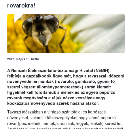
rovarokra!
2017. május 15, hétfő
A Nemzeti Élelmiszerlánc-biztonsági Hivatal (NÉBIH)
felhívja a gazdálkodók figyelmét, hogy a tavasszal időszerű
növényvédelmi munkák (rovarölő, gombaölő, gyomirtó
szerrel végzett állománypermetezések) során kiemelt
figyelmet kell fordítaniuk a méhek és az egyéb beporzó
rovarok megóvására a rájuk nézve veszélyes vagy
kockázatos növényvédő szerek használatakor.
Tavaszi időszakban a virágzó szántóföldi és kertészeti
növényeket, valamint táblaszegélyeket nagyszámú beporzó
rovar (poszméhek, méhek, darazsak, legyek, lepkék) keresi fel.