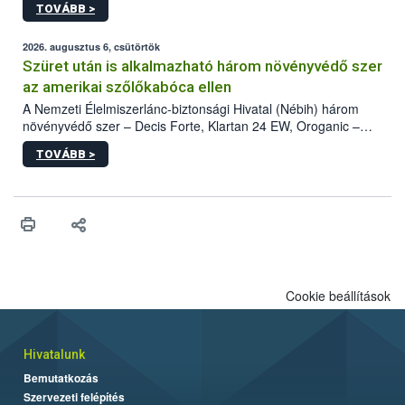
TOVÁBB >
kártevőt nem csak színcsapdában találták meg, de már fertőzött
fában is azonosították. A növényvédelmi szakemberek folytatják
az intenzív felderítést, emellett az intézkedéseket a szlovák
2026. augusztus 6, csütörtök
hatósággal is összehangolják a terjedés megállítása érdekében.
Szüret után is alkalmazható három növényvédő szer
az amerikai szőlőkabóca ellen
A Nemzeti Élelmiszerlánc-biztonsági Hivatal (Nébih) három
növényvédő szer – Decis Forte, Klartan 24 EW, Oroganic –
engedélyokiratát módosította, így azok a szüretet követően,
TOVÁBB >
egészen a vesszőérettség (BBCH 91) stádiumáig
felhasználhatóak a szőlőben. A kiterjesztések célja, hogy a korai
érésű szőlőkben is legyen lehetőség a károsító elleni további
védekezésre. Az Oroganic készítmény kis kiszerelésben kiskerti
felhasználók számára is elérhető és ökológiai termesztésben is
engedélyezett.
Cookie beállítások
Hivatalunk
Bemutatkozás
Szervezeti felépítés