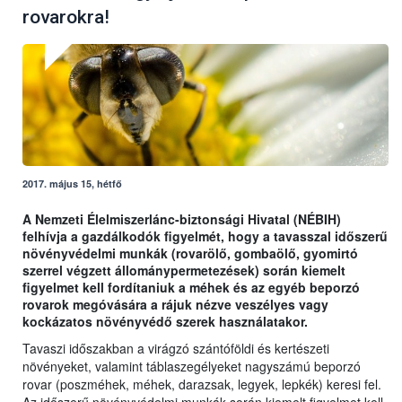
rovarokra!
2017. május 15, hétfő
A Nemzeti Élelmiszerlánc-biztonsági Hivatal (NÉBIH)
felhívja a gazdálkodók figyelmét, hogy a tavasszal időszerű
növényvédelmi munkák (rovarölő, gombaölő, gyomirtó
szerrel végzett állománypermetezések) során kiemelt
figyelmet kell fordítaniuk a méhek és az egyéb beporzó
rovarok megóvására a rájuk nézve veszélyes vagy
kockázatos növényvédő szerek használatakor.
Tavaszi időszakban a virágzó szántóföldi és kertészeti
növényeket, valamint táblaszegélyeket nagyszámú beporzó
rovar (poszméhek, méhek, darazsak, legyek, lepkék) keresi fel.