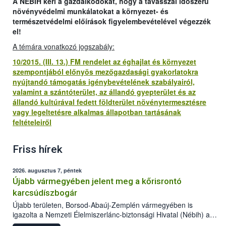
A NÉBIH kéri a gazdálkodókat, hogy a tavasszal időszerű
növényvédelmi munkálatokat a környezet- és
természetvédelmi előírások figyelembevételével végezzék
el!
A témára vonatkozó jogszabály:
10/2015. (III. 13.) FM rendelet az éghajlat és környezet
szempontjából előnyös mezőgazdasági gyakorlatokra
nyújtandó támogatás igénybevételének szabályairól,
valamint a szántóterület, az állandó gyepterület és az
állandó kultúrával fedett földterület növénytermesztésre
vagy legeltetésre alkalmas állapotban tartásának
feltételeiről
Friss hírek
2026. augusztus 7, péntek
Újabb vármegyében jelent meg a kőrisrontó
karcsúdíszbogár
Újabb területen, Borsod-Abaúj-Zemplén vármegyében is
igazolta a Nemzeti Élelmiszerlánc-biztonsági Hivatal (Nébih) a
kőrisrontó karcsúdíszbogár (Agrilus planipennis) jelenlétét. A