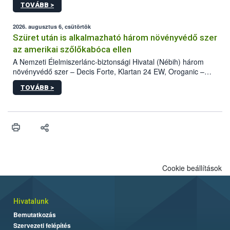
TOVÁBB >
kártevőt nem csak színcsapdában találták meg, de már fertőzött
fában is azonosították. A növényvédelmi szakemberek folytatják
az intenzív felderítést, emellett az intézkedéseket a szlovák
2026. augusztus 6, csütörtök
hatósággal is összehangolják a terjedés megállítása érdekében.
Szüret után is alkalmazható három növényvédő szer
az amerikai szőlőkabóca ellen
A Nemzeti Élelmiszerlánc-biztonsági Hivatal (Nébih) három
növényvédő szer – Decis Forte, Klartan 24 EW, Oroganic –
engedélyokiratát módosította, így azok a szüretet követően,
TOVÁBB >
egészen a vesszőérettség (BBCH 91) stádiumáig
felhasználhatóak a szőlőben. A kiterjesztések célja, hogy a korai
érésű szőlőkben is legyen lehetőség a károsító elleni további
védekezésre. Az Oroganic készítmény kis kiszerelésben kiskerti
felhasználók számára is elérhető és ökológiai termesztésben is
engedélyezett.
Cookie beállítások
Hivatalunk
Bemutatkozás
Szervezeti felépítés