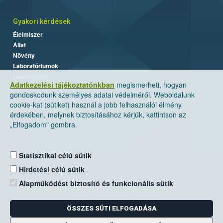
Gyakori kérdések
Élelmiszer
Állat
Növény
Laboratóriumok
Labor/Egyéb
Adatkezelési tájékoztatónkban
megismerheti, hogyan
gondoskodunk személyes adatai védelméről. Weboldalunk
cookie-kat (sütiket) használ a jobb felhasználói élmény
érdekében, melynek biztosításához kérjük, kattintson az
„Elfogadom” gombra.
Statisztikai célú sütik
Nemzeti Élelmiszerlánc-biztonsági Hivatal
Hirdetési célú sütik
Cím: 1024 Budapest, Keleti Károly utca. 24.
Alapműködést biztosító és funkcionális sütik
Levelezési cím: 1525 Budapest. Pf. 30.
ÖSSZES SÜTI ELFOGADÁSA
E-mail:
ugyfelszolgalat@nebih.gov.hu
Zöld szám: 06-80/263-244