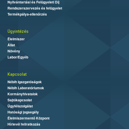
Nyilvántartási és Felügyeleti Díj
Rendszerszervezés és felügyelet
Termékpálya-ellenőrzés
Ügyintézés
Élelmiszer
Állat
Növény
Labor/Egyéb
Kapcsolat
Nébih Igazgatóságok
Nébih Laboratóriumok
Kormányhivatalok
Sajtókapcsolat
Ügyfélszolgálat
Hatósági jogsegély
Élelmiszermentő Központ
Hírlevél feliratkozás