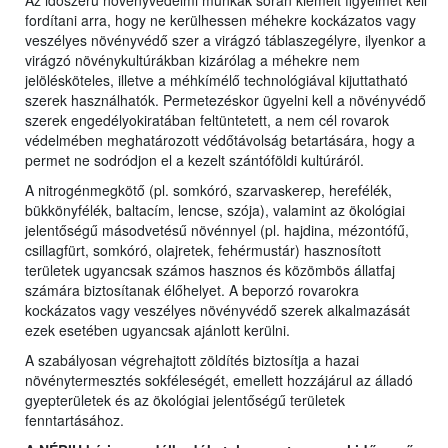
Az időszerű növényvédelmi munkák során kiemelt figyelmet kell
fordítani arra, hogy ne kerülhessen méhekre kockázatos vagy
veszélyes növényvédő szer a virágzó táblaszegélyre, ilyenkor a
virágzó növénykultúrákban kizárólag a méhekre nem
jelölésköteles, illetve a méhkímélő technológiával kijuttatható
szerek használhatók. Permetezéskor ügyelni kell a növényvédő
szerek engedélyokiratában feltüntetett, a nem cél rovarok
védelmében meghatározott védőtávolság betartására, hogy a
permet ne sodródjon el a kezelt szántóföldi kultúráról.
A nitrogénmegkötő (pl. somkóró, szarvaskerep, herefélék,
bükkönyfélék, baltacím, lencse, szója), valamint az ökológiai
jelentőségű másodvetésű növénnyel (pl. hajdina, mézontófű,
csillagfürt, somkóró, olajretek, fehérmustár) hasznosított
területek ugyancsak számos hasznos és közömbös állatfaj
számára biztosítanak élőhelyet. A beporzó rovarokra
kockázatos vagy veszélyes növényvédő szerek alkalmazását
ezek esetében ugyancsak ajánlott kerülni.
A szabályosan végrehajtott zöldítés biztosítja a hazai
növénytermesztés sokféleségét, emellett hozzájárul az álladó
gyepterületek és az ökológiai jelentőségű területek
fenntartásához.