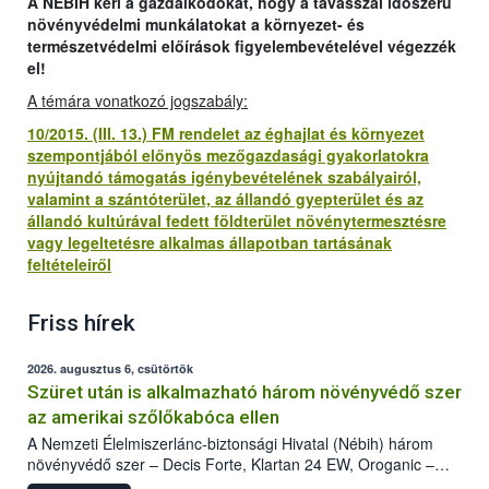
A NÉBIH kéri a gazdálkodókat, hogy a tavasszal időszerű
növényvédelmi munkálatokat a környezet- és
természetvédelmi előírások figyelembevételével végezzék
el!
A témára vonatkozó jogszabály:
10/2015. (III. 13.) FM rendelet az éghajlat és környezet
szempontjából előnyös mezőgazdasági gyakorlatokra
nyújtandó támogatás igénybevételének szabályairól,
valamint a szántóterület, az állandó gyepterület és az
állandó kultúrával fedett földterület növénytermesztésre
vagy legeltetésre alkalmas állapotban tartásának
feltételeiről
Friss hírek
2026. augusztus 6, csütörtök
Szüret után is alkalmazható három növényvédő szer
az amerikai szőlőkabóca ellen
A Nemzeti Élelmiszerlánc-biztonsági Hivatal (Nébih) három
növényvédő szer – Decis Forte, Klartan 24 EW, Oroganic –
engedélyokiratát módosította, így azok a szüretet követően,