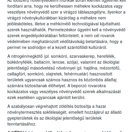
Az időszerű növényvédelmi munkák során kiemelt figyelmet kell
fordítani arra, hogy ne kerülhessen méhekre kockázatos vagy
veszélyes növényvédő szer a virágzó táblaszegélyre, ilyenkor a
virágzó növénykultúrákban kizárólag a méhekre nem
jelölésköteles, illetve a méhkímélő technológiával kijuttatható
szerek használhatók. Permetezéskor ügyelni kell a növényvédő
szerek engedélyokiratában feltüntetett, a nem cél rovarok
védelmében meghatározott védőtávolság betartására, hogy a
permet ne sodródjon el a kezelt szántóföldi kultúráról.
A nitrogénmegkötő (pl. somkóró, szarvaskerep, herefélék,
bükkönyfélék, baltacím, lencse, szója), valamint az ökológiai
jelentőségű másodvetésű növénnyel (pl. hajdina, mézontófű,
csillagfürt, somkóró, olajretek, fehérmustár) hasznosított
területek ugyancsak számos hasznos és közömbös állatfaj
számára biztosítanak élőhelyet. A beporzó rovarokra
kockázatos vagy veszélyes növényvédő szerek alkalmazását
ezek esetében ugyancsak ajánlott kerülni.
A szabályosan végrehajtott zöldítés biztosítja a hazai
növénytermesztés sokféleségét, emellett hozzájárul az álladó
gyepterületek és az ökológiai jelentőségű területek
fenntartásához.