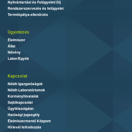
Nyilvántartási és Felügyeleti Díj
Rendszerszervezés és felügyelet
Termékpálya-ellenőrzés
Ügyintézés
Élelmiszer
Állat
Növény
Labor/Egyéb
Kapcsolat
Nébih Igazgatóságok
Nébih Laboratóriumok
Kormányhivatalok
Sajtókapcsolat
Ügyfélszolgálat
Hatósági jogsegély
Élelmiszermentő Központ
Hírlevél feliratkozás