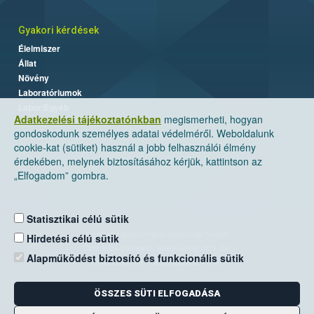
Gyakori kérdések
Élelmiszer
Állat
Növény
Laboratóriumok
Labor/Egyéb
Adatkezelési tájékoztatónkban
megismerheti, hogyan
gondoskodunk személyes adatai védelméről. Weboldalunk
cookie-kat (sütiket) használ a jobb felhasználói élmény
érdekében, melynek biztosításához kérjük, kattintson az
„Elfogadom” gombra.
Statisztikai célú sütik
Nemzeti Élelmiszerlánc-biztonsági Hivatal
Hirdetési célú sütik
Cím: 1024 Budapest, Keleti Károly utca. 24.
Alapműködést biztosító és funkcionális sütik
Levelezési cím: 1525 Budapest. Pf. 30.
ÖSSZES SÜTI ELFOGADÁSA
E-mail:
ugyfelszolgalat@nebih.gov.hu
Zöld szám: 06-80/263-244