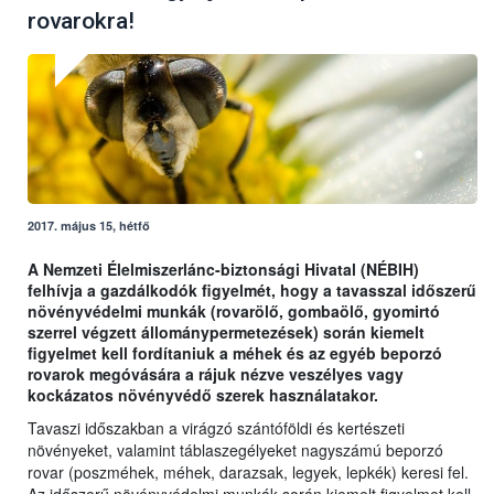
rovarokra!
2017. május 15, hétfő
A Nemzeti Élelmiszerlánc-biztonsági Hivatal (NÉBIH)
felhívja a gazdálkodók figyelmét, hogy a tavasszal időszerű
növényvédelmi munkák (rovarölő, gombaölő, gyomirtó
szerrel végzett állománypermetezések) során kiemelt
figyelmet kell fordítaniuk a méhek és az egyéb beporzó
rovarok megóvására a rájuk nézve veszélyes vagy
kockázatos növényvédő szerek használatakor.
Tavaszi időszakban a virágzó szántóföldi és kertészeti
növényeket, valamint táblaszegélyeket nagyszámú beporzó
rovar (poszméhek, méhek, darazsak, legyek, lepkék) keresi fel.