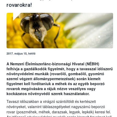
rovarokra!
2017. május 15, hétfő
A Nemzeti Élelmiszerlánc-biztonsági Hivatal (NÉBIH)
felhívja a gazdálkodók figyelmét, hogy a tavasszal időszerű
növényvédelmi munkák (rovarölő, gombaölő, gyomirtó
szerrel végzett állománypermetezések) során kiemelt
figyelmet kell fordítaniuk a méhek és az egyéb beporzó
rovarok megóvására a rájuk nézve veszélyes vagy
kockázatos növényvédő szerek használatakor.
Tavaszi időszakban a virágzó szántóföldi és kertészeti
növényeket, valamint táblaszegélyeket nagyszámú beporzó
rovar (poszméhek, méhek, darazsak, legyek, lepkék) keresi fel.