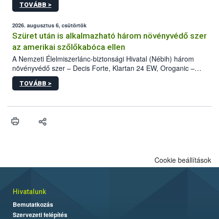
TOVÁBB >
kártevőt nem csak színcsapdában találták meg, de már fertőzött
fában is azonosították. A növényvédelmi szakemberek folytatják
az intenzív felderítést, emellett az intézkedéseket a szlovák
2026. augusztus 6, csütörtök
hatósággal is összehangolják a terjedés megállítása érdekében.
Szüret után is alkalmazható három növényvédő szer
az amerikai szőlőkabóca ellen
A Nemzeti Élelmiszerlánc-biztonsági Hivatal (Nébih) három
növényvédő szer – Decis Forte, Klartan 24 EW, Oroganic –
engedélyokiratát módosította, így azok a szüretet követően,
TOVÁBB >
egészen a vesszőérettség (BBCH 91) stádiumáig
felhasználhatóak a szőlőben. A kiterjesztések célja, hogy a korai
érésű szőlőkben is legyen lehetőség a károsító elleni további
védekezésre. Az Oroganic készítmény kis kiszerelésben kiskerti
felhasználók számára is elérhető és ökológiai termesztésben is
engedélyezett.
Cookie beállítások
Hivatalunk
Bemutatkozás
Szervezeti felépítés