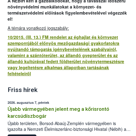
A NÉBIH kéri a gazdálkodókat, hogy a tavasszal időszerű
növényvédelmi munkálatokat a környezet- és
természetvédelmi előírások figyelembevételével végezzék
el!
A témára vonatkozó jogszabály:
10/2015. (III. 13.) FM rendelet az éghajlat és környezet
szempontjából előnyös mezőgazdasági gyakorlatokra
nyújtandó támogatás igénybevételének szabályairól,
valamint a szántóterület, az állandó gyepterület és az
állandó kultúrával fedett földterület növénytermesztésre
vagy legeltetésre alkalmas állapotban tartásának
feltételeiről
Friss hírek
2026. augusztus 7, péntek
Újabb vármegyében jelent meg a kőrisrontó
karcsúdíszbogár
Újabb területen, Borsod-Abaúj-Zemplén vármegyében is
igazolta a Nemzeti Élelmiszerlánc-biztonsági Hivatal (Nébih) a
kőrisrontó karcsúdíszbogár (Agrilus planipennis) jelenlétét. A