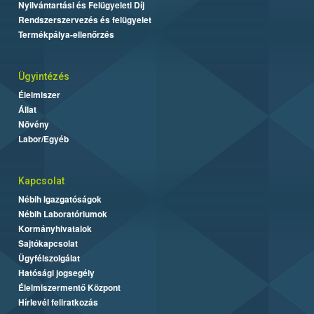
Nyilvántartási és Felügyeleti Díj
Rendszerszervezés és felügyelet
Termékpálya-ellenőrzés
Ügyintézés
Élelmiszer
Állat
Növény
Labor/Egyéb
Kapcsolat
Nébih Igazgatóságok
Nébih Laboratóriumok
Kormányhivatalok
Sajtókapcsolat
Ügyfélszolgálat
Hatósági jogsegély
Élelmiszermentő Központ
Hírlevél feliratkozás