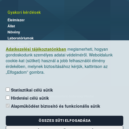
Gyakori kérdések
Élelmiszer
Állat
Növény
Laboratóriumok
Labor/Egyéb
Adatkezelési tájékoztatónkban
megismerheti, hogyan
gondoskodunk személyes adatai védelméről. Weboldalunk
cookie-kat (sütiket) használ a jobb felhasználói élmény
érdekében, melynek biztosításához kérjük, kattintson az
„Elfogadom” gombra.
Statisztikai célú sütik
Nemzeti Élelmiszerlánc-biztonsági Hivatal
Hirdetési célú sütik
Cím: 1024 Budapest, Keleti Károly utca. 24.
Alapműködést biztosító és funkcionális sütik
Levelezési cím: 1525 Budapest. Pf. 30.
ÖSSZES SÜTI ELFOGADÁSA
E-mail:
ugyfelszolgalat@nebih.gov.hu
Zöld szám: 06-80/263-244