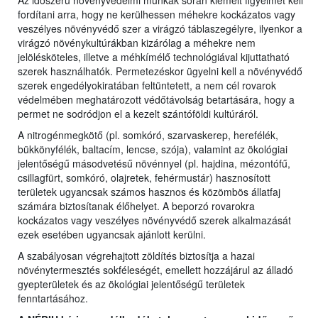
Az időszerű növényvédelmi munkák során kiemelt figyelmet kell
fordítani arra, hogy ne kerülhessen méhekre kockázatos vagy
veszélyes növényvédő szer a virágzó táblaszegélyre, ilyenkor a
virágzó növénykultúrákban kizárólag a méhekre nem
jelölésköteles, illetve a méhkímélő technológiával kijuttatható
szerek használhatók. Permetezéskor ügyelni kell a növényvédő
szerek engedélyokiratában feltüntetett, a nem cél rovarok
védelmében meghatározott védőtávolság betartására, hogy a
permet ne sodródjon el a kezelt szántóföldi kultúráról.
A nitrogénmegkötő (pl. somkóró, szarvaskerep, herefélék,
bükkönyfélék, baltacím, lencse, szója), valamint az ökológiai
jelentőségű másodvetésű növénnyel (pl. hajdina, mézontófű,
csillagfürt, somkóró, olajretek, fehérmustár) hasznosított
területek ugyancsak számos hasznos és közömbös állatfaj
számára biztosítanak élőhelyet. A beporzó rovarokra
kockázatos vagy veszélyes növényvédő szerek alkalmazását
ezek esetében ugyancsak ajánlott kerülni.
A szabályosan végrehajtott zöldítés biztosítja a hazai
növénytermesztés sokféleségét, emellett hozzájárul az álladó
gyepterületek és az ökológiai jelentőségű területek
fenntartásához.