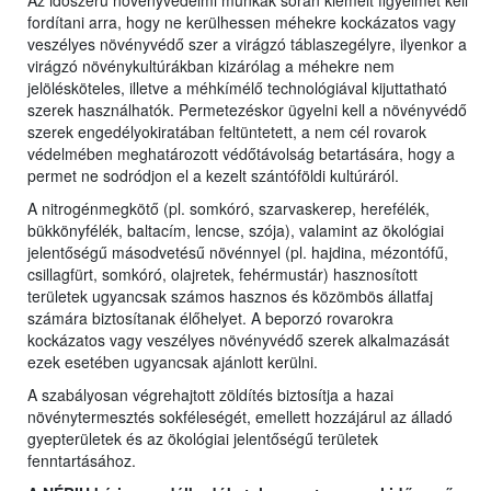
Az időszerű növényvédelmi munkák során kiemelt figyelmet kell
fordítani arra, hogy ne kerülhessen méhekre kockázatos vagy
veszélyes növényvédő szer a virágzó táblaszegélyre, ilyenkor a
virágzó növénykultúrákban kizárólag a méhekre nem
jelölésköteles, illetve a méhkímélő technológiával kijuttatható
szerek használhatók. Permetezéskor ügyelni kell a növényvédő
szerek engedélyokiratában feltüntetett, a nem cél rovarok
védelmében meghatározott védőtávolság betartására, hogy a
permet ne sodródjon el a kezelt szántóföldi kultúráról.
A nitrogénmegkötő (pl. somkóró, szarvaskerep, herefélék,
bükkönyfélék, baltacím, lencse, szója), valamint az ökológiai
jelentőségű másodvetésű növénnyel (pl. hajdina, mézontófű,
csillagfürt, somkóró, olajretek, fehérmustár) hasznosított
területek ugyancsak számos hasznos és közömbös állatfaj
számára biztosítanak élőhelyet. A beporzó rovarokra
kockázatos vagy veszélyes növényvédő szerek alkalmazását
ezek esetében ugyancsak ajánlott kerülni.
A szabályosan végrehajtott zöldítés biztosítja a hazai
növénytermesztés sokféleségét, emellett hozzájárul az álladó
gyepterületek és az ökológiai jelentőségű területek
fenntartásához.