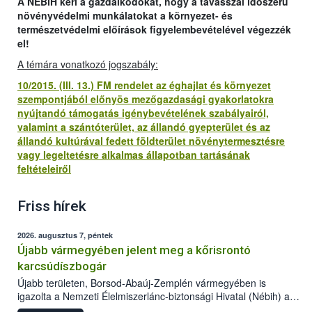
A NÉBIH kéri a gazdálkodókat, hogy a tavasszal időszerű
növényvédelmi munkálatokat a környezet- és
természetvédelmi előírások figyelembevételével végezzék
el!
A témára vonatkozó jogszabály:
10/2015. (III. 13.) FM rendelet az éghajlat és környezet
szempontjából előnyös mezőgazdasági gyakorlatokra
nyújtandó támogatás igénybevételének szabályairól,
valamint a szántóterület, az állandó gyepterület és az
állandó kultúrával fedett földterület növénytermesztésre
vagy legeltetésre alkalmas állapotban tartásának
feltételeiről
Friss hírek
2026. augusztus 7, péntek
Újabb vármegyében jelent meg a kőrisrontó
karcsúdíszbogár
Újabb területen, Borsod-Abaúj-Zemplén vármegyében is
igazolta a Nemzeti Élelmiszerlánc-biztonsági Hivatal (Nébih) a
kőrisrontó karcsúdíszbogár (Agrilus planipennis) jelenlétét. A