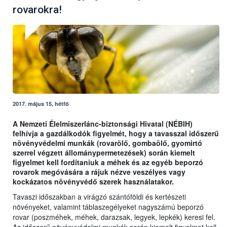
rovarokra!
2017. május 15, hétfő
A Nemzeti Élelmiszerlánc-biztonsági Hivatal (NÉBIH)
felhívja a gazdálkodók figyelmét, hogy a tavasszal időszerű
növényvédelmi munkák (rovarölő, gombaölő, gyomirtó
szerrel végzett állománypermetezések) során kiemelt
figyelmet kell fordítaniuk a méhek és az egyéb beporzó
rovarok megóvására a rájuk nézve veszélyes vagy
kockázatos növényvédő szerek használatakor.
Tavaszi időszakban a virágzó szántóföldi és kertészeti
növényeket, valamint táblaszegélyeket nagyszámú beporzó
rovar (poszméhek, méhek, darazsak, legyek, lepkék) keresi fel.