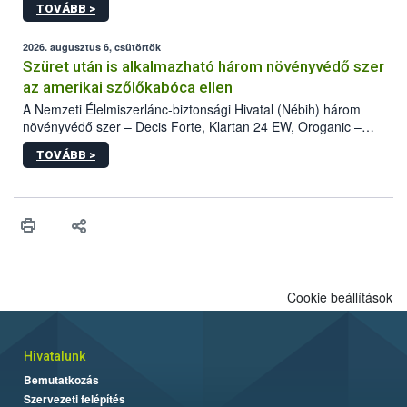
TOVÁBB >
kártevőt nem csak színcsapdában találták meg, de már fertőzött
fában is azonosították. A növényvédelmi szakemberek folytatják
az intenzív felderítést, emellett az intézkedéseket a szlovák
2026. augusztus 6, csütörtök
hatósággal is összehangolják a terjedés megállítása érdekében.
Szüret után is alkalmazható három növényvédő szer
az amerikai szőlőkabóca ellen
A Nemzeti Élelmiszerlánc-biztonsági Hivatal (Nébih) három
növényvédő szer – Decis Forte, Klartan 24 EW, Oroganic –
engedélyokiratát módosította, így azok a szüretet követően,
TOVÁBB >
egészen a vesszőérettség (BBCH 91) stádiumáig
felhasználhatóak a szőlőben. A kiterjesztések célja, hogy a korai
érésű szőlőkben is legyen lehetőség a károsító elleni további
védekezésre. Az Oroganic készítmény kis kiszerelésben kiskerti
felhasználók számára is elérhető és ökológiai termesztésben is
engedélyezett.
Cookie beállítások
Hivatalunk
Bemutatkozás
Szervezeti felépítés