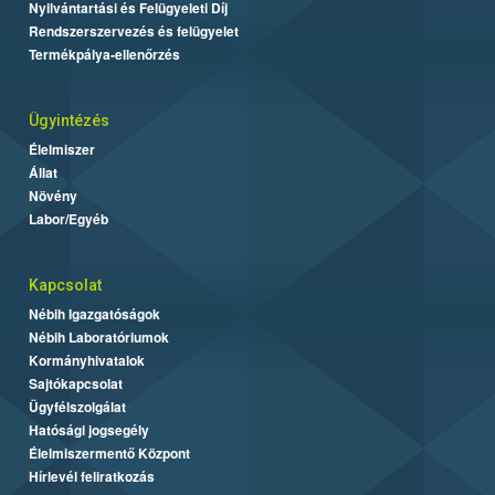
Nyilvántartási és Felügyeleti Díj
Rendszerszervezés és felügyelet
Termékpálya-ellenőrzés
Ügyintézés
Élelmiszer
Állat
Növény
Labor/Egyéb
Kapcsolat
Nébih Igazgatóságok
Nébih Laboratóriumok
Kormányhivatalok
Sajtókapcsolat
Ügyfélszolgálat
Hatósági jogsegély
Élelmiszermentő Központ
Hírlevél feliratkozás