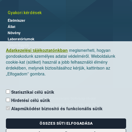
Gyakori kérdések
Élelmiszer
Állat
Növény
Laboratóriumok
Labor/Egyéb
Adatkezelési tájékoztatónkban
megismerheti, hogyan
gondoskodunk személyes adatai védelméről. Weboldalunk
cookie-kat (sütiket) használ a jobb felhasználói élmény
érdekében, melynek biztosításához kérjük, kattintson az
„Elfogadom” gombra.
Statisztikai célú sütik
Nemzeti Élelmiszerlánc-biztonsági Hivatal
Hirdetési célú sütik
Cím: 1024 Budapest, Keleti Károly utca. 24.
Alapműködést biztosító és funkcionális sütik
Levelezési cím: 1525 Budapest. Pf. 30.
ÖSSZES SÜTI ELFOGADÁSA
E-mail:
ugyfelszolgalat@nebih.gov.hu
Zöld szám: 06-80/263-244