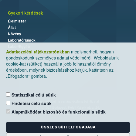
Gyakori kérdések
Élelmiszer
Állat
Növény
Laboratóriumok
Labor/Egyéb
Adatkezelési tájékoztatónkban
megismerheti, hogyan
gondoskodunk személyes adatai védelméről. Weboldalunk
cookie-kat (sütiket) használ a jobb felhasználói élmény
érdekében, melynek biztosításához kérjük, kattintson az
„Elfogadom” gombra.
Statisztikai célú sütik
Nemzeti Élelmiszerlánc-biztonsági Hivatal
Hirdetési célú sütik
Cím: 1024 Budapest, Keleti Károly utca. 24.
Alapműködést biztosító és funkcionális sütik
Levelezési cím: 1525 Budapest. Pf. 30.
ÖSSZES SÜTI ELFOGADÁSA
E-mail:
ugyfelszolgalat@nebih.gov.hu
Zöld szám: 06-80/263-244