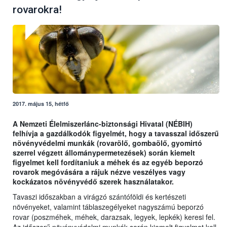
rovarokra!
2017. május 15, hétfő
A Nemzeti Élelmiszerlánc-biztonsági Hivatal (NÉBIH)
felhívja a gazdálkodók figyelmét, hogy a tavasszal időszerű
növényvédelmi munkák (rovarölő, gombaölő, gyomirtó
szerrel végzett állománypermetezések) során kiemelt
figyelmet kell fordítaniuk a méhek és az egyéb beporzó
rovarok megóvására a rájuk nézve veszélyes vagy
kockázatos növényvédő szerek használatakor.
Tavaszi időszakban a virágzó szántóföldi és kertészeti
növényeket, valamint táblaszegélyeket nagyszámú beporzó
rovar (poszméhek, méhek, darazsak, legyek, lepkék) keresi fel.