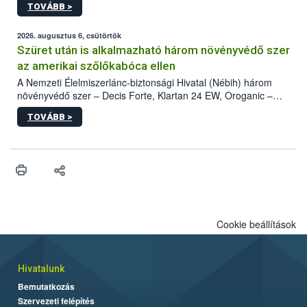
TOVÁBB >
kártevőt nem csak színcsapdában találták meg, de már fertőzött
fában is azonosították. A növényvédelmi szakemberek folytatják
az intenzív felderítést, emellett az intézkedéseket a szlovák
2026. augusztus 6, csütörtök
hatósággal is összehangolják a terjedés megállítása érdekében.
Szüret után is alkalmazható három növényvédő szer
az amerikai szőlőkabóca ellen
A Nemzeti Élelmiszerlánc-biztonsági Hivatal (Nébih) három
növényvédő szer – Decis Forte, Klartan 24 EW, Oroganic –
engedélyokiratát módosította, így azok a szüretet követően,
TOVÁBB >
egészen a vesszőérettség (BBCH 91) stádiumáig
felhasználhatóak a szőlőben. A kiterjesztések célja, hogy a korai
érésű szőlőkben is legyen lehetőség a károsító elleni további
védekezésre. Az Oroganic készítmény kis kiszerelésben kiskerti
felhasználók számára is elérhető és ökológiai termesztésben is
engedélyezett.
Cookie beállítások
Hivatalunk
Bemutatkozás
Szervezeti felépítés