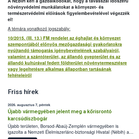
A NÉBIH kéri a gazdálkodókat, hogy a tavasszal időszerű
növényvédelmi munkálatokat a környezet- és
természetvédelmi előírások figyelembevételével végezzék
el!
A témára vonatkozó jogszabály:
10/2015. (III. 13.) FM rendelet az éghajlat és környezet
szempontjából előnyös mezőgazdasági gyakorlatokra
nyújtandó támogatás igénybevételének szabályairól,
valamint a szántóterület, az állandó gyepterület és az
állandó kultúrával fedett földterület növénytermesztésre
vagy legeltetésre alkalmas állapotban tartásának
feltételeiről
Friss hírek
2026. augusztus 7, péntek
Újabb vármegyében jelent meg a kőrisrontó
karcsúdíszbogár
Újabb területen, Borsod-Abaúj-Zemplén vármegyében is
igazolta a Nemzeti Élelmiszerlánc-biztonsági Hivatal (Nébih) a
kőrisrontó karcsúdíszbogár (Agrilus planipennis) jelenlétét. A