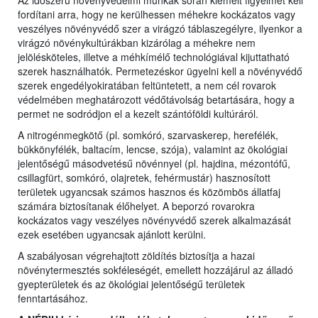
Az időszerű növényvédelmi munkák során kiemelt figyelmet kell
fordítani arra, hogy ne kerülhessen méhekre kockázatos vagy
veszélyes növényvédő szer a virágzó táblaszegélyre, ilyenkor a
virágzó növénykultúrákban kizárólag a méhekre nem
jelölésköteles, illetve a méhkímélő technológiával kijuttatható
szerek használhatók. Permetezéskor ügyelni kell a növényvédő
szerek engedélyokiratában feltüntetett, a nem cél rovarok
védelmében meghatározott védőtávolság betartására, hogy a
permet ne sodródjon el a kezelt szántóföldi kultúráról.
A nitrogénmegkötő (pl. somkóró, szarvaskerep, herefélék,
bükkönyfélék, baltacím, lencse, szója), valamint az ökológiai
jelentőségű másodvetésű növénnyel (pl. hajdina, mézontófű,
csillagfürt, somkóró, olajretek, fehérmustár) hasznosított
területek ugyancsak számos hasznos és közömbös állatfaj
számára biztosítanak élőhelyet. A beporzó rovarokra
kockázatos vagy veszélyes növényvédő szerek alkalmazását
ezek esetében ugyancsak ajánlott kerülni.
A szabályosan végrehajtott zöldítés biztosítja a hazai
növénytermesztés sokféleségét, emellett hozzájárul az álladó
gyepterületek és az ökológiai jelentőségű területek
fenntartásához.