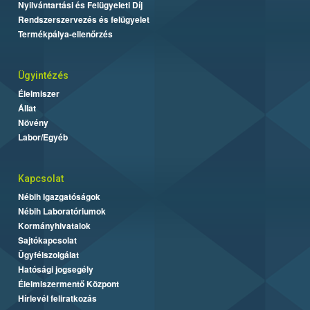
Nyilvántartási és Felügyeleti Díj
Rendszerszervezés és felügyelet
Termékpálya-ellenőrzés
Ügyintézés
Élelmiszer
Állat
Növény
Labor/Egyéb
Kapcsolat
Nébih Igazgatóságok
Nébih Laboratóriumok
Kormányhivatalok
Sajtókapcsolat
Ügyfélszolgálat
Hatósági jogsegély
Élelmiszermentő Központ
Hírlevél feliratkozás