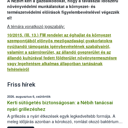
A NÉBIH kéri a gazdálkodókat, hogy a tavasszal időszerű
növényvédelmi munkálatokat a környezet- és
természetvédelmi előírások figyelembevételével végezzék
el!
A témára vonatkozó jogszabály:
10/2015. (III. 13.) FM rendelet az éghajlat és környezet
szempontjából előnyös mezőgazdasági gyakorlatokra
nyújtandó támogatás igénybevételének szabályairól,
valamint a szántóterület, az állandó gyepterület és az
állandó kultúrával fedett földterület növénytermesztésre
vagy legeltetésre alkalmas állapotban tartásának
feltételeiről
Friss hírek
2026. augusztus 6, csütörtök
Kerti sütögetés biztonságosan: a Nébih tanácsai
nyári grillezéshez
A grillezés a nyári étkezések egyik legkedveltebb formája. A
meleg időjárás azonban a kórokozó, romlást okozó baktériumok
gyorsabb szaporodásának is kedvez. A szabadtéri sütögetés