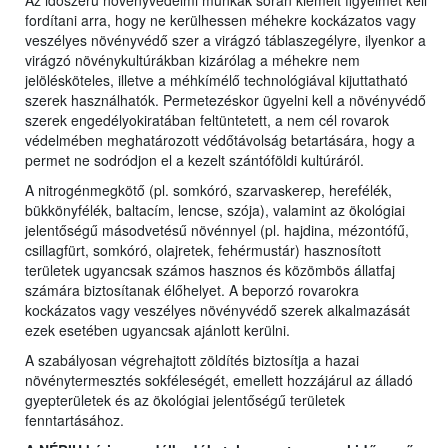
Az időszerű növényvédelmi munkák során kiemelt figyelmet kell
fordítani arra, hogy ne kerülhessen méhekre kockázatos vagy
veszélyes növényvédő szer a virágzó táblaszegélyre, ilyenkor a
virágzó növénykultúrákban kizárólag a méhekre nem
jelölésköteles, illetve a méhkímélő technológiával kijuttatható
szerek használhatók. Permetezéskor ügyelni kell a növényvédő
szerek engedélyokiratában feltüntetett, a nem cél rovarok
védelmében meghatározott védőtávolság betartására, hogy a
permet ne sodródjon el a kezelt szántóföldi kultúráról.
A nitrogénmegkötő (pl. somkóró, szarvaskerep, herefélék,
bükkönyfélék, baltacím, lencse, szója), valamint az ökológiai
jelentőségű másodvetésű növénnyel (pl. hajdina, mézontófű,
csillagfürt, somkóró, olajretek, fehérmustár) hasznosított
területek ugyancsak számos hasznos és közömbös állatfaj
számára biztosítanak élőhelyet. A beporzó rovarokra
kockázatos vagy veszélyes növényvédő szerek alkalmazását
ezek esetében ugyancsak ajánlott kerülni.
A szabályosan végrehajtott zöldítés biztosítja a hazai
növénytermesztés sokféleségét, emellett hozzájárul az álladó
gyepterületek és az ökológiai jelentőségű területek
fenntartásához.