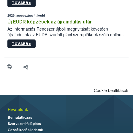
TOVÁBB >
ezért nem csupán a megfelelő sütési technikáról szól: legalább
ilyen fontos az alapanyagok biztonságos kezelése, az alapvető
higiéniai szabályok betartása, a megfelelő hőkezelés, valamint a
2026. augusztus 4, kedd
maradékok szakszerű tárolása. A Nemzeti Élelmiszerlánc-
Új EUDR képzések az újraindulás után
biztonsági Hivatal (Nébih) Oktatási Programja összegyűjtötte a
Az Információs Rendszer újbóli megnyitását követően
biztonságos grillezés legfontosabb tudnivalóit.
újraindultak az EUDR szerinti piaci szereplőknek szóló online
képzések.
TOVÁBB >
Cookie beállítások
Hivatalunk
Bemutatkozás
Szervezeti felépítés
Gazdálkodási adatok