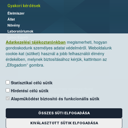
Gyakori kérdések
Élelmiszer
Állat
Növény
Laboratóriumok
Labor/Egyéb
Adatkezelési tájékoztatónkban
megismerheti, hogyan
gondoskodunk személyes adatai védelméről. Weboldalunk
cookie-kat (sütiket) használ a jobb felhasználói élmény
érdekében, melynek biztosításához kérjük, kattintson az
„Elfogadom” gombra.
Statisztikai célú sütik
Nemzeti Élelmiszerlánc-biztonsági Hivatal
Hirdetési célú sütik
Cím: 1024 Budapest, Keleti Károly utca. 24.
Alapműködést biztosító és funkcionális sütik
Levelezési cím: 1525 Budapest. Pf. 30.
ÖSSZES SÜTI ELFOGADÁSA
E-mail:
ugyfelszolgalat@nebih.gov.hu
Zöld szám: 06-80/263-244
KIVÁLASZTOTT SÜTIK ELFOGADÁSA
Telefon: 06-1/ 336-9000