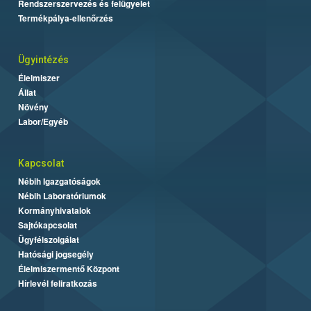
Rendszerszervezés és felügyelet
Termékpálya-ellenőrzés
Ügyintézés
Élelmiszer
Állat
Növény
Labor/Egyéb
Kapcsolat
Nébih Igazgatóságok
Nébih Laboratóriumok
Kormányhivatalok
Sajtókapcsolat
Ügyfélszolgálat
Hatósági jogsegély
Élelmiszermentő Központ
Hírlevél feliratkozás