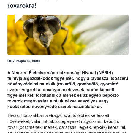
rovarokra!
2017. május 15, hétfő
A Nemzeti Élelmiszerlánc-biztonsági Hivatal (NÉBIH)
felhívja a gazdálkodók figyelmét, hogy a tavasszal időszerű
növényvédelmi munkák (rovarölő, gombaölő, gyomirtó
szerrel végzett állománypermetezések) során kiemelt
figyelmet kell fordítaniuk a méhek és az egyéb beporzó
rovarok megóvására a rájuk nézve veszélyes vagy
kockázatos növényvédő szerek használatakor.
Tavaszi időszakban a virágzó szántóföldi és kertészeti
növényeket, valamint táblaszegélyeket nagyszámú beporzó
rovar (poszméhek, méhek, darazsak, legyek, lepkék) keresi fel.