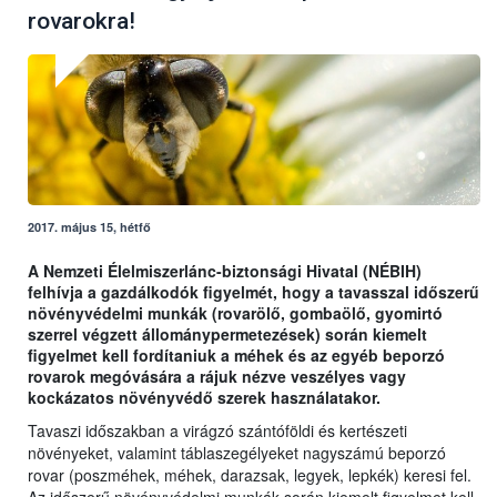
rovarokra!
2017. május 15, hétfő
A Nemzeti Élelmiszerlánc-biztonsági Hivatal (NÉBIH)
felhívja a gazdálkodók figyelmét, hogy a tavasszal időszerű
növényvédelmi munkák (rovarölő, gombaölő, gyomirtó
szerrel végzett állománypermetezések) során kiemelt
figyelmet kell fordítaniuk a méhek és az egyéb beporzó
rovarok megóvására a rájuk nézve veszélyes vagy
kockázatos növényvédő szerek használatakor.
Tavaszi időszakban a virágzó szántóföldi és kertészeti
növényeket, valamint táblaszegélyeket nagyszámú beporzó
rovar (poszméhek, méhek, darazsak, legyek, lepkék) keresi fel.