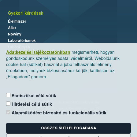
Gyakori kérdések
Élelmiszer
Állat
Növény
Laboratóriumok
Labor/Egyéb
Adatkezelési tájékoztatónkban
megismerheti, hogyan
gondoskodunk személyes adatai védelméről. Weboldalunk
cookie-kat (sütiket) használ a jobb felhasználói élmény
érdekében, melynek biztosításához kérjük, kattintson az
„Elfogadom” gombra.
Statisztikai célú sütik
Nemzeti Élelmiszerlánc-biztonsági Hivatal
Hirdetési célú sütik
Cím: 1024 Budapest, Keleti Károly utca. 24.
Alapműködést biztosító és funkcionális sütik
Levelezési cím: 1525 Budapest. Pf. 30.
ÖSSZES SÜTI ELFOGADÁSA
E-mail:
ugyfelszolgalat@nebih.gov.hu
Zöld szám: 06-80/263-244