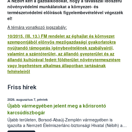
A NÉBIH kéri a gazdálkodókat, hogy a tavasszal időszerű
növényvédelmi munkálatokat a környezet- és
természetvédelmi előírások figyelembevételével végezzék
el!
A témára vonatkozó jogszabály:
10/2015. (III. 13.) FM rendelet az éghajlat és környezet
szempontjából előnyös mezőgazdasági gyakorlatokra
nyújtandó támogatás igénybevételének szabályairól,
valamint a szántóterület, az állandó gyepterület és az
állandó kultúrával fedett földterület növénytermesztésre
vagy legeltetésre alkalmas állapotban tartásának
feltételeiről
Friss hírek
2026. augusztus 7, péntek
Újabb vármegyében jelent meg a kőrisrontó
karcsúdíszbogár
Újabb területen, Borsod-Abaúj-Zemplén vármegyében is
igazolta a Nemzeti Élelmiszerlánc-biztonsági Hivatal (Nébih) a
kőrisrontó karcsúdíszbogár (Agrilus planipennis) jelenlétét. A