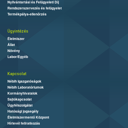
Nyilvántartási és Felügyeleti Díj
Rendszerszervezés és felügyelet
Termékpálya-ellenőrzés
Ügyintézés
Élelmiszer
Állat
Növény
Labor/Egyéb
Kapcsolat
Nébih Igazgatóságok
Nébih Laboratóriumok
Kormányhivatalok
Sajtókapcsolat
Ügyfélszolgálat
Hatósági jogsegély
Élelmiszermentő Központ
Hírlevél feliratkozás