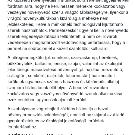
Az időszerű növényvédelmi munkák során kiemelt figyelmet kell
fordítani arra, hogy ne kerülhessen méhekre kockázatos vagy
veszélyes növényvédő szer a virágzó táblaszegélyre, ilyenkor a
virágzó növénykultúrákban kizárólag a méhekre nem
jelölésköteles, illetve a méhkímélő technológiával kijuttatható
szerek használhatók. Permetezéskor ügyelni kell a növényvédő
szerek engedélyokiratában feltüntetett, a nem cél rovarok
védelmében meghatározott védőtávolság betartására, hogy a
permet ne sodródjon el a kezelt szántóföldi kultúráról.
A nitrogénmegkötő (pl. somkóró, szarvaskerep, herefélék,
bükkönyfélék, baltacím, lencse, szója), valamint az ökológiai
jelentőségű másodvetésű növénnyel (pl. hajdina, mézontófű,
csillagfürt, somkóró, olajretek, fehérmustár) hasznosított
területek ugyancsak számos hasznos és közömbös állatfaj
számára biztosítanak élőhelyet. A beporzó rovarokra
kockázatos vagy veszélyes növényvédő szerek alkalmazását
ezek esetében ugyancsak ajánlott kerülni.
A szabályosan végrehajtott zöldítés biztosítja a hazai
növénytermesztés sokféleségét, emellett hozzájárul az álladó
gyepterületek és az ökológiai jelentőségű területek
fenntartásához.