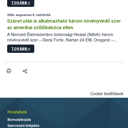
TOVÁBB >
kártevőt nem csak színcsapdában találták meg, de már fertőzött
fában is azonosították. A növényvédelmi szakemberek folytatják
az intenzív felderítést, emellett az intézkedéseket a szlovák
2026. augusztus 6, csütörtök
hatósággal is összehangolják a terjedés megállítása érdekében.
Szüret után is alkalmazható három növényvédő szer
az amerikai szőlőkabóca ellen
A Nemzeti Élelmiszerlánc-biztonsági Hivatal (Nébih) három
növényvédő szer – Decis Forte, Klartan 24 EW, Oroganic –
engedélyokiratát módosította, így azok a szüretet követően,
TOVÁBB >
egészen a vesszőérettség (BBCH 91) stádiumáig
felhasználhatóak a szőlőben. A kiterjesztések célja, hogy a korai
érésű szőlőkben is legyen lehetőség a károsító elleni további
védekezésre. Az Oroganic készítmény kis kiszerelésben kiskerti
felhasználók számára is elérhető és ökológiai termesztésben is
engedélyezett.
Cookie beállítások
Hivatalunk
Bemutatkozás
Szervezeti felépítés