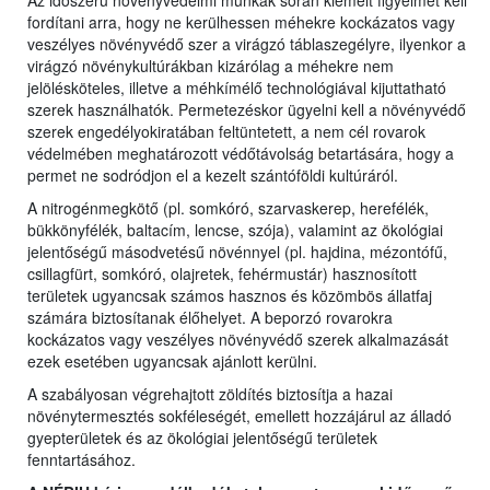
Az időszerű növényvédelmi munkák során kiemelt figyelmet kell
fordítani arra, hogy ne kerülhessen méhekre kockázatos vagy
veszélyes növényvédő szer a virágzó táblaszegélyre, ilyenkor a
virágzó növénykultúrákban kizárólag a méhekre nem
jelölésköteles, illetve a méhkímélő technológiával kijuttatható
szerek használhatók. Permetezéskor ügyelni kell a növényvédő
szerek engedélyokiratában feltüntetett, a nem cél rovarok
védelmében meghatározott védőtávolság betartására, hogy a
permet ne sodródjon el a kezelt szántóföldi kultúráról.
A nitrogénmegkötő (pl. somkóró, szarvaskerep, herefélék,
bükkönyfélék, baltacím, lencse, szója), valamint az ökológiai
jelentőségű másodvetésű növénnyel (pl. hajdina, mézontófű,
csillagfürt, somkóró, olajretek, fehérmustár) hasznosított
területek ugyancsak számos hasznos és közömbös állatfaj
számára biztosítanak élőhelyet. A beporzó rovarokra
kockázatos vagy veszélyes növényvédő szerek alkalmazását
ezek esetében ugyancsak ajánlott kerülni.
A szabályosan végrehajtott zöldítés biztosítja a hazai
növénytermesztés sokféleségét, emellett hozzájárul az álladó
gyepterületek és az ökológiai jelentőségű területek
fenntartásához.