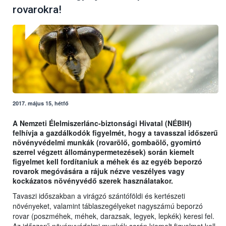
rovarokra!
2017. május 15, hétfő
A Nemzeti Élelmiszerlánc-biztonsági Hivatal (NÉBIH)
felhívja a gazdálkodók figyelmét, hogy a tavasszal időszerű
növényvédelmi munkák (rovarölő, gombaölő, gyomirtó
szerrel végzett állománypermetezések) során kiemelt
figyelmet kell fordítaniuk a méhek és az egyéb beporzó
rovarok megóvására a rájuk nézve veszélyes vagy
kockázatos növényvédő szerek használatakor.
Tavaszi időszakban a virágzó szántóföldi és kertészeti
növényeket, valamint táblaszegélyeket nagyszámú beporzó
rovar (poszméhek, méhek, darazsak, legyek, lepkék) keresi fel.