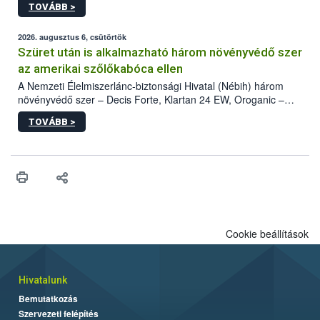
TOVÁBB >
kártevőt nem csak színcsapdában találták meg, de már fertőzött
fában is azonosították. A növényvédelmi szakemberek folytatják
az intenzív felderítést, emellett az intézkedéseket a szlovák
2026. augusztus 6, csütörtök
hatósággal is összehangolják a terjedés megállítása érdekében.
Szüret után is alkalmazható három növényvédő szer
az amerikai szőlőkabóca ellen
A Nemzeti Élelmiszerlánc-biztonsági Hivatal (Nébih) három
növényvédő szer – Decis Forte, Klartan 24 EW, Oroganic –
engedélyokiratát módosította, így azok a szüretet követően,
TOVÁBB >
egészen a vesszőérettség (BBCH 91) stádiumáig
felhasználhatóak a szőlőben. A kiterjesztések célja, hogy a korai
érésű szőlőkben is legyen lehetőség a károsító elleni további
védekezésre. Az Oroganic készítmény kis kiszerelésben kiskerti
felhasználók számára is elérhető és ökológiai termesztésben is
engedélyezett.
Cookie beállítások
Hivatalunk
Bemutatkozás
Szervezeti felépítés