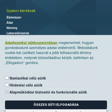
Gyakori kérdések
Élelmiszer
Állat
Növény
Laboratóriumok
Labor/Egyéb
Adatkezelési tájékoztatónkban
megismerheti, hogyan
gondoskodunk személyes adatai védelméről. Weboldalunk
cookie-kat (sütiket) használ a jobb felhasználói élmény
érdekében, melynek biztosításához kérjük, kattintson az
„Elfogadom” gombra.
Statisztikai célú sütik
Nemzeti Élelmiszerlánc-biztonsági Hivatal
Hirdetési célú sütik
Cím: 1024 Budapest, Keleti Károly utca. 24.
Alapműködést biztosító és funkcionális sütik
Levelezési cím: 1525 Budapest. Pf. 30.
ÖSSZES SÜTI ELFOGADÁSA
E-mail:
ugyfelszolgalat@nebih.gov.hu
Zöld szám: 06-80/263-244