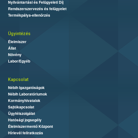
Nyilvántartási és Felügyeleti Díj
Rendszerszervezés és felügyelet
Termékpálya-ellenőrzés
Ügyintézés
Élelmiszer
Állat
Növény
Labor/Egyéb
Kapcsolat
Nébih Igazgatóságok
Nébih Laboratóriumok
Kormányhivatalok
Sajtókapcsolat
Ügyfélszolgálat
Hatósági jogsegély
Élelmiszermentő Központ
Hírlevél feliratkozás