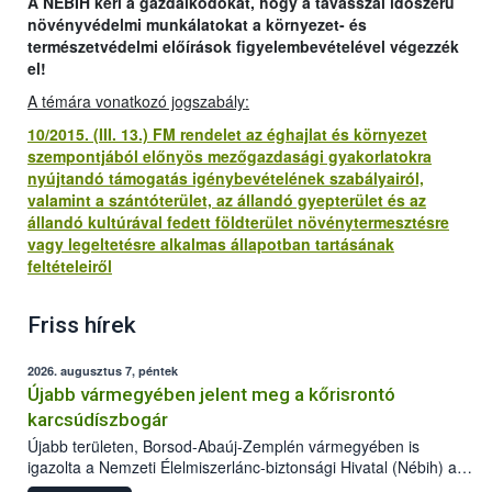
A NÉBIH kéri a gazdálkodókat, hogy a tavasszal időszerű
növényvédelmi munkálatokat a környezet- és
természetvédelmi előírások figyelembevételével végezzék
el!
A témára vonatkozó jogszabály:
10/2015. (III. 13.) FM rendelet az éghajlat és környezet
szempontjából előnyös mezőgazdasági gyakorlatokra
nyújtandó támogatás igénybevételének szabályairól,
valamint a szántóterület, az állandó gyepterület és az
állandó kultúrával fedett földterület növénytermesztésre
vagy legeltetésre alkalmas állapotban tartásának
feltételeiről
Friss hírek
2026. augusztus 7, péntek
Újabb vármegyében jelent meg a kőrisrontó
karcsúdíszbogár
Újabb területen, Borsod-Abaúj-Zemplén vármegyében is
igazolta a Nemzeti Élelmiszerlánc-biztonsági Hivatal (Nébih) a
kőrisrontó karcsúdíszbogár (Agrilus planipennis) jelenlétét. A